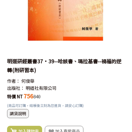
明道研經叢書37·39--哈該書、瑪拉基書--禍福的逆
轉(附研習本)
作者：
何俊華
出版社：
明道社有限公司
756
特價 NT
840
(商品可訂購，結帳後立刻為您進貨，請安心訂購)
調貨說明
加入購物車
加入喜愛商品