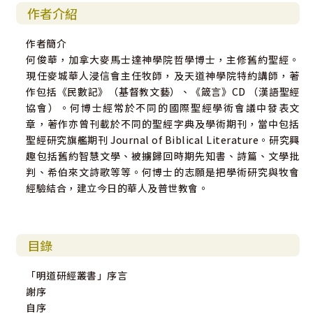
作者介紹
作者簡介
何俊華，加拿大麥馬士達神學院哲學博士，主修舊約聖經。
現任麥城華人浸信會主任牧師，及天道神學院特約講師，著
作包括《民數記》（基督教文藝）、《箴言》CD （漢語聖經
協會）。何博士經常於不同的國際聖經學術會議中發表文
章，著作亦曾刊載於不同的聖經字典及學術期刊，當中包括
聖經研究旗艦期刊 Journal of Biblical Literature。研究興
趣包括舊約智慧文學、被擄歸回時期先知書、詩篇、文學批
判、希伯來文詩歌等等。何博士的志願是把學術研究與牧會
經驗結合，建立今日的華人及普世教會。
目錄
「明道研經叢書」序言
謝序
自序