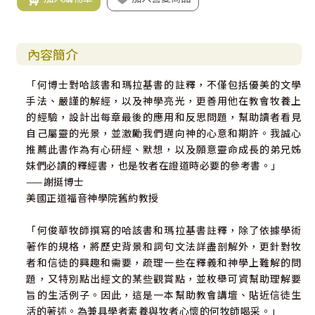
內容簡介
「何博士對哈該書和瑪拉基書的註釋，不僅包括優美的文學
手法、嚴謹的解經，以及神學亮光，更善用他在教會牧養上
的經驗，設計出每章最後的應用和反思問題，幫助讀者看見
自己屬靈的光景，並激勵我們邁向神的心意和期許。我誠心
推薦此書作為有心研經、默想，以及願意靈命成長的弟兄姊
妹們必讀的釋經書，也是牧者在證道時必要的參考書。」
——謝挺博士
美國正道福音神學院舊約教授
「何俊華牧師撰寫的哈該書和瑪拉基書註釋，除了依據學術
著作的規格，將歷史背景和詞句文法詳盡剖解外，更針對牧
者和信徒的興趣和需要，疏理一些在釋義和神學上難解的問
題，又特別點出經文的某些觀賞點，並枚舉可資幫助理解要
旨的生活例子。因此，這是一本幫助教會講壇、貼近信徒生
活的著述。為兼具學者素養與牧者心懷的何牧師喝采。」