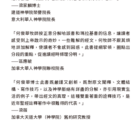
——梁家麟博士
建道神學院榮譽院長
意大利華人神學院院長
「何俊華牧師按正意分解哈該書和瑪拉基書的信息，讓讀者
感受到上帝啟示的奇妙。一些難解的經文，何牧師不厭其煩
地詳加解釋，使讀者不會感到困惑。此書提綱挈領，圈點出
分段的重點，促進讀經時條理分明。」
——區應毓
加拿大華人神學院聯校院長
「何俊華博士此書既嚴謹又創新，既對原文闡釋、文體結
構、寫作技巧，以及神學脈絡有詳盡的分解，亦引用現實生
活的例子，帶出經文的真理。這種雙重著重的詮釋技巧，是
近年聖經註釋著作中很難得的代表。」
——梁薇
加拿大天道大學（神學院）舊約研究教授