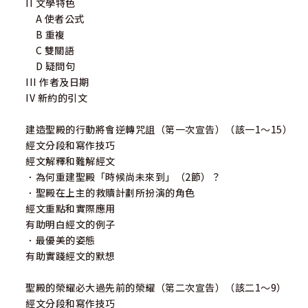
II 文學特色
A 使者公式
B 重複
C 雙關語
D 疑問句
III 作者及日期
IV 新約的引文
建造聖殿的行動將會逆轉咒詛（第一次宣告）（該一1～15）
經文分段和寫作技巧
經文解釋和難解經文
．為何重建聖殿「時候尚未來到」（2節）？
．聖殿在上主的救贖計劃所扮演的角色
經文重點和實際應用
有助明白經文的例子
．最優美的姿態
有助實踐經文的默想
聖殿的榮耀必大過先前的榮耀（第二次宣告）（該二1～9）
經文分段和寫作技巧