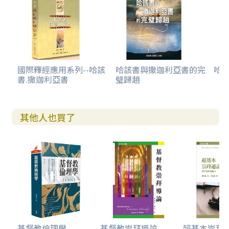
經文解釋
引言：上主愛以色列（第一個信息）（瑪一2～5）
經文分段和寫作技巧
經文解釋和難解經文
．瑪拉基所指以東的覆亡在歷史上何時發生？
國際釋經應用系列--哈該
哈該書與撒迦利亞書的完
哈
書.撒迦利亞書
璧歸趙
經文重點和實際應用
有助明白經文的例子
．豬來了
有助實踐經文的默想
其他人也買了
上主不悅納祭司的事奉（第二個信息）（瑪一6～14）
經文分段和寫作技巧
經文解釋和難解經文
．「在各處，人必奉我的名燒香，獻潔淨的供物，因為我的
名在外邦中必尊為大」（11b節），所指的是甚麼？
經文重點和實際應用
有助明白經文的例子
．奉獻兒子給主
基督教倫理學
基督教崇拜導論
超基本崇拜通論