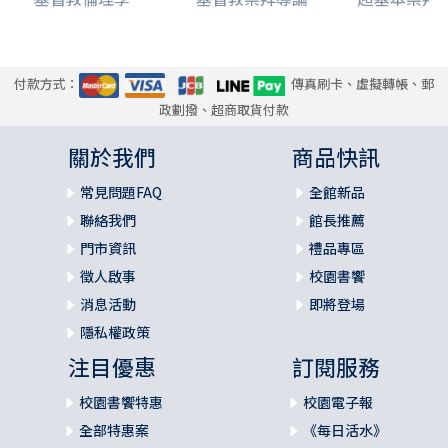
有助實踐經文的默想
祭司當守護神的律法（第三個信息）（瑪二1～9）
經文分段和寫作技巧
付款方式：
傳真刷卡、虛擬轉帳、郵
經文解釋和難解經文
政劃撥、超商取貨付款
．上主「與利未所立的約」（4b節）所指的是甚麼？
經文重點和實際應用
關於我們
商品快訊
有助明白經文的例子
．敬畏神
常見問題FAQ
全館新品
有助實踐經文的默想
聯絡我們
館長推薦
門市資訊
禮品專區
上主要求神的後裔（第四個信息）（瑪二10～16）
徵人啟事
校園書饗
經文分段和寫作技巧
消息活動
即將登場
經文解釋和難解經文
經文重點和實際應用
隱私權政策
有助明白經文的例子
注目優惠
訂閱服務
．維繫婚姻的祕密
有助實踐經文的默想
校園書饗特惠
校園電子報
全部特惠案
《每日活水》
上主必煉淨及審判（第五個信息）（瑪二17～三5）