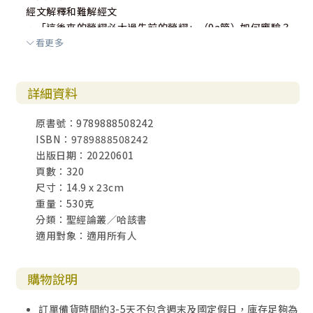
經文解釋和難解經文
．「這後來的榮耀必大過先前的榮耀」（9a節）如何應驗？
看更多
經文重點和實際應用
有助明白經文的例子
．榮耀惟獨屬於主
詳細資料
．主的同在
有助實踐經文的默想
原書號：9789888508242
ISBN：9789888508242
建造聖殿的行動已經開始逆轉咒詛（第三次宣告）（該二10
出版日期：20220601
～19）
頁數：320
經文分段和寫作技巧
尺寸：14.9 x 23cm
經文解釋和難解經文
重量：530克
．「這民這國」（14節）所指的是誰？
分類：聖經論叢／哈該書
．猶大人的不潔淨從甚麼感染得來？
適用對象：適用所有人
經文重點和實際應用
有助明白經文的例子
．順服神最蒙福
購物說明
有助實踐經文的默想
訂單備貨時間約3-5天不包含週末及國定假日，庫存足夠為