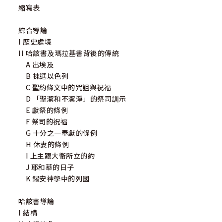
縮寫表
綜合導論
I 歷史處境
II 哈該書及瑪拉基書背後的傳統
A 出埃及
B 揀選以色列
C 聖約條文中的咒詛與祝福
D 「聖潔和不潔淨」的祭司訓示
E 獻祭的條例
F 祭司的祝福
G 十分之一奉獻的條例
H 休妻的條例
I 上主跟大衛所立的約
J 耶和華的日子
K 錫安神學中的列國
哈該書導論
I 結構