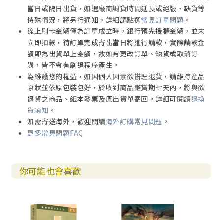
所羅巴伯必被提拔（第四次宣告）（該二20～23）
當日或隔日出貨，如遇廠商調貨時間延長或絕版、缺貨等
經文分段和寫作技巧
特殊情況，將另行通知。詳細請點選
常見訂單問題
。
經文解釋和難解經文
線上刷卡金額僅為訂單成立時，銀行預先授權金額，並未
．上主如何提拔所羅巴伯？
立即扣款，待訂單完成寄出當日將進行請款，實際請款金
經文重點和實際應用
額即為出貨單上金額，故如有更改訂單、缺貨或取消訂
有助明白經文的例子
購，皆不會有刷退程序產生。
．基督徒的千里鏡
為維護您的權益，如因個人因素欲辦理退貨，請維持產品
有助實踐經文的默想
原狀並依原包裝包好，於收到商品鑑賞期七天內，將與欲
退貨之商品、紙本發票及原出貨單寄回。詳細可閱讀
退換
瑪拉基書導論
貨須知
。
I 結構
如需寄送海外，歡迎閱讀
海外訂購常見問題
。
II 文學特色
更多常見問題FAQ
A 先知式辯論
B 交錯配列及平行對句
C 使者公式
你可能也會喜歡
D 誇張和諷刺
III 作者及日期
IV 新約的引文
標題（瑪一1）