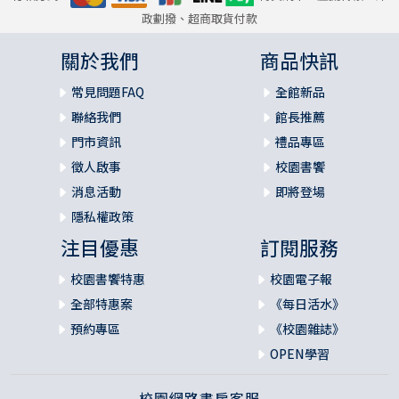
政劃撥、超商取貨付款
關於我們
商品快訊
常見問題FAQ
全館新品
聯絡我們
館長推薦
門市資訊
禮品專區
徵人啟事
校園書饗
消息活動
即將登場
隱私權政策
注目優惠
訂閱服務
校園書饗特惠
校園電子報
全部特惠案
《每日活水》
預約專區
《校園雜誌》
OPEN學習
校園網路書房客服