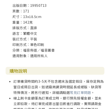
出版日期：19950713
頁數：171
尺寸：13x18.5cm
重量：142克
排版方式：直排
語言：繁體中文
裝訂方式：平裝
印刷方式：單色印刷
分類：福音佈道／福音叢書
適用對象：適用所有人
購物說明
訂單備貨時間約3-5天不包含週末及國定假日，庫存足夠為
當日或隔日出貨，如遇廠商調貨時間延長或絕版、缺貨等
特殊情況，將另行通知。詳細請點選
常見訂單問題
。
線上刷卡金額僅為訂單成立時，銀行預先授權金額，並未
立即扣款，待訂單完成寄出當日將進行請款，實際請款金