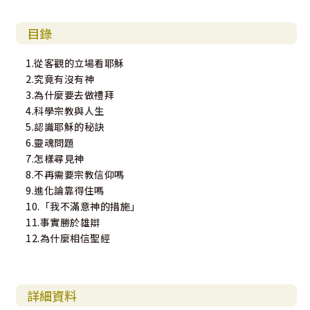
目錄
1.從客觀的立場看耶穌
2.究竟有沒有神
3.為什麼要去做禮拜
4.科學宗教與人生
5.認識耶穌的秘訣
6.靈魂問題
7.怎樣尋見神
8.不再需要宗教信仰嗎
9.進化論靠得住嗎
10.「我不滿意神的措施」
11.事實勝於雄辯
12.為什麼相信聖經
詳細資料