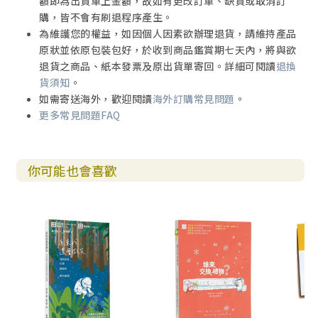
額即為出貨單上金額，故如有更改訂單、缺貨或取消訂
購，皆不會有刷退程序產生。
為維護您的權益，如因個人因素欲辦理退貨，請維持產品
原狀並依原包裝包好，於收到商品鑑賞期七天內，將與欲
退貨之商品、紙本發票及原出貨單寄回。詳細可閱讀
退換
貨須知
。
如需寄送海外，歡迎閱讀
海外訂購常見問題
。
更多常見問題FAQ
你可能也會喜歡