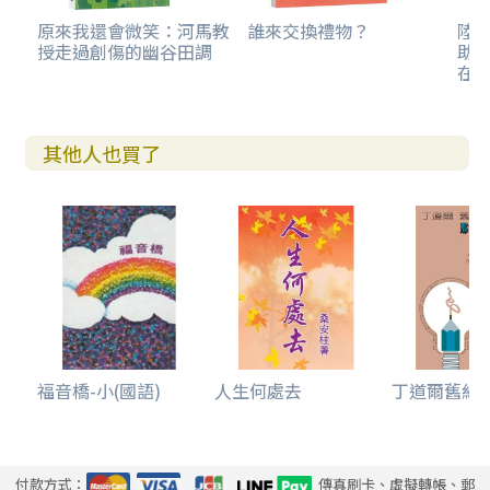
原來我還會微笑：河馬教
誰來交換禮物？
陸
授走過創傷的幽谷田調
助
在
其他人也買了
福音橋-小(國語)
人生何處去
丁道爾舊約註釋
付款方式：
傳真刷卡、虛擬轉帳、郵