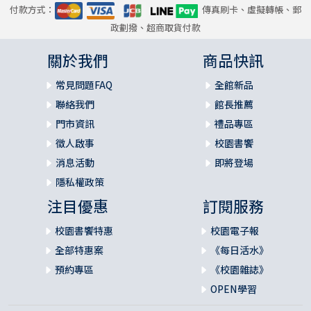
付款方式：
傳真刷卡、虛擬轉帳、郵
政劃撥、超商取貨付款
關於我們
商品快訊
常見問題FAQ
全館新品
聯絡我們
館長推薦
門市資訊
禮品專區
徵人啟事
校園書饗
消息活動
即將登場
隱私權政策
注目優惠
訂閱服務
校園書饗特惠
校園電子報
全部特惠案
《每日活水》
預約專區
《校園雜誌》
OPEN學習