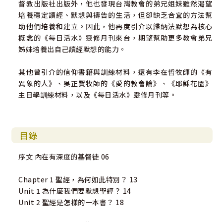
督教出版社出版外，他也發現台灣教會的弟兄姐妹雖然渴望
培養穩定讀經、默想與禱告的生活，但卻缺乏合宜的方法幫
助他們培養和建立。因此，他再度引介以歸納法默想為核心
概念的《每日活水》靈修月刊來台，期望幫助更多教會弟兄
姊妹培養出自己讀經默想的能力。
其他曾引介的信仰書籍與訓練材料，還有李在哲牧師的《有
異象的人》、吳正賢牧師的《愛的教會論》、《耶穌花園》
主日學訓練材料，以及《每日活水》靈修月刊等。
目錄
序文 內在有深度的基督徒 06
Chapter 1 聖經，為何如此特別？ 13
Unit 1 為什麼我們要默想聖經？ 14
Unit 2 聖經是怎樣的一本書？ 18