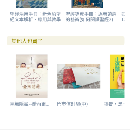
聖經活用手冊：新舊約聖
聖經導覽手冊：逐卷讀經
如
經文本解析、應用與教學
的藝術(如何閱讀聖經2)
13
其他人也買了
毫無隱藏--婚內更...
門市信封袋(中)
禱告，是一