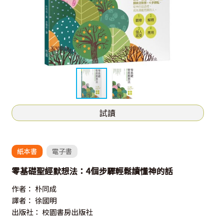
試讀
紙本書
電子書
零基礎聖經默想法：4個步驟輕鬆讀懂神的話
作者：
朴同成
譯者：
徐國明
出版社：
校園書房出版社