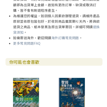
額即為出貨單上金額，故如有更改訂單、缺貨或取消訂
購，皆不會有刷退程序產生。
為維護您的權益，如因個人因素欲辦理退貨，請維持產品
原狀並依原包裝包好，於收到商品鑑賞期七天內，將與欲
退貨之商品、紙本發票及原出貨單寄回。詳細可閱讀
退換
貨須知
。
如需寄送海外，歡迎閱讀
海外訂購常見問題
。
更多常見問題FAQ
你可能也會喜歡