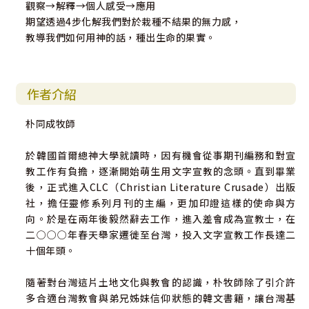
觀察→解釋→個人感受→應用
期望透過4步化解我們對於栽種不結果的無力感，
教導我們如何用神的話，種出生命的果實。
作者介紹
朴同成牧師
於韓國首爾總神大學就讀時，因有機會從事期刊編務和對宣
教工作有負擔，逐漸開始萌生用文字宣教的念頭。直到畢業
後，正式進入CLC（Christian Literature Crusade）出版
社，擔任靈修系列月刊的主編，更加印證這樣的使命與方
向。於是在兩年後毅然辭去工作，進入差會成為宣教士，在
二○○○年春天舉家遷徙至台灣，投入文字宣教工作長達二
十個年頭。
隨著對台灣這片土地文化與教會的認識，朴牧師除了引介許
多合適台灣教會與弟兄姊妹信仰狀態的韓文書籍，讓台灣基