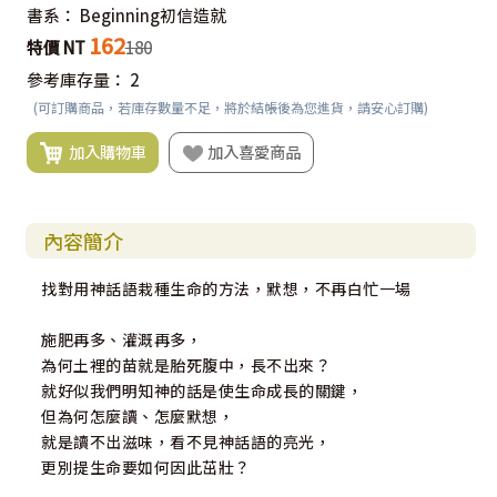
書系：
Beginning初信造就
162
特價 NT
180
參考庫存量：
2
(可訂購商品，若庫存數量不足，將於結帳後為您進貨，請安心訂購)
加入購物車
加入喜愛商品
內容簡介
找對用神話語栽種生命的方法，默想，不再白忙一場
施肥再多、灌溉再多，
為何土裡的苗就是胎死腹中，長不出來？
就好似我們明知神的話是使生命成長的關鍵，
但為何怎麼讀、怎麼默想，
就是讀不出滋味，看不見神話語的亮光，
更別提生命要如何因此茁壯？