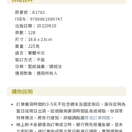
原書號：A1762
ISBN：9789861989747
出版日期：20220910
頁數：128
尺寸：16.6 x 23cm
重量：225克
語言：繁體中文
裝訂方式：平裝
分類：聖經論叢／讀經法
適用對象：適用所有人
購物說明
訂單備貨時間約3-5天不包含週末及國定假日，庫存足夠為
當日或隔日出貨，如遇廠商調貨時間延長或絕版、缺貨等
特殊情況，將另行通知。詳細請點選
常見訂單問題
。
線上刷卡金額僅為訂單成立時，銀行預先授權金額，並未
立即扣款，待訂單完成寄出當日將進行請款，實際請款金