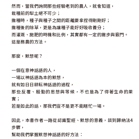
然而，當我們詢問那些經驗老到的農人，就會知道，
栽種前的犁土絕不可少；
撒種時，種子與種子之間的距離要拿捏得剛剛好；
撒種後的除草，更是為讓種子能好好吸收養分；
而灌溉、施肥的時機和比例，其實都有一定的撇步與竅門。
這是務農的方法。
那麼，默想呢？
一個在意神話語的人，
一場以神話語為本的默想，
就有如日日耕耘神話語的過程，
那些反覆、殷勤的思想與等候，不也是為了得著生命的果
實；
若是如此的話，那我們豈不是更不能瞎忙一場。
因此，本書作者一路從認識聖經、默想的意義，談到歸納法4
步驟，
幫助我們掌握默想神話語的好方法：