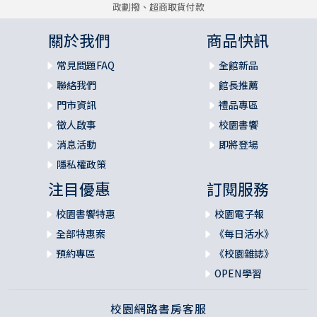
政劃撥、超商取貨付款
關於我們
商品快訊
常見問題FAQ
全館新品
聯絡我們
館長推薦
門市資訊
禮品專區
徵人啟事
校園書饗
消息活動
即將登場
隱私權政策
注目優惠
訂閱服務
校園書饗特惠
校園電子報
全部特惠案
《每日活水》
預約專區
《校園雜誌》
OPEN學習
校園網路書房客服