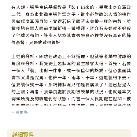
有人說，張學良信基督教是「裝」出來的，畢竟出身自軍政
二代，身為東北霸主張作霖之子，從小必對政治人情的操作
與敏感度耳濡目染，覺得若信了跟蔣宋美齡一樣的宗教，並
積極地在眾人面前虔誠祈禱、做禮拜，蔣介石夫婦就不好殺
了他或苦待他，許多人認為其實張學良心裡並沒有真正的歸
依基督，只是他藏得很好。
上述的分析，固然在政治上不無道理，但就筆者精神健康的
角度來分析，我覺得上述狀況的發生機會太低。首先、若要
一個人「裝」出對一件事、或一個信仰的熱愛，但心裏面其
實卻又滿是咒罵，也許一年、兩年、十年，還能裝得下去，
但要裝個幾十年，那精神狀況只怕是要崩潰了！這已超過人
的上限；再者、張學良處於長期被軟禁的狀況，也就是本文
開頭所提及的職能剝奪狀態，而當一個人長期處在壓抑、被
限制的環境下，對人生缺乏「掌控感」時，是很容易產生情
看更多
緒問題的，甚至可能衍生出身心疾病，但我們並未看到張學
良有任何精神異狀的記載，唯一合理的解釋，是他背後一定
有某種強大的心靈力量在支撐著他，否則他很難維持精神健
詳細資料
康；第三、上教堂做禮拜可以假裝，但要翻譯得出一本屬靈