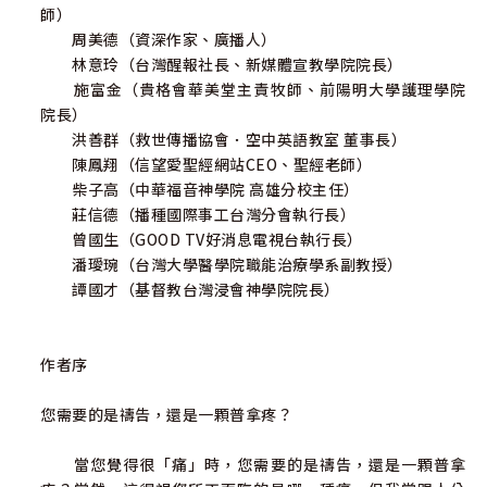
師）
周美德（資深作家、廣播人）
林意玲（台灣醒報社長、新媒體宣教學院院長）
施富金（貴格會華美堂主責牧師、前陽明大學護理學院
院長）
洪善群（救世傳播協會．空中英語教室 董事長）
陳鳳翔（信望愛聖經網站CEO、聖經老師）
柴子高（中華福音神學院 高雄分校主任）
莊信德（播種國際事工台灣分會執行長）
曾國生（GOOD TV好消息電視台執行長）
潘璦琬（台灣大學醫學院職能治療學系副教授）
譚國才（基督教台灣浸會神學院院長）
作者序
您需要的是禱告，還是一顆普拿疼？
當您覺得很「痛」時，您需要的是禱告，還是一顆普拿