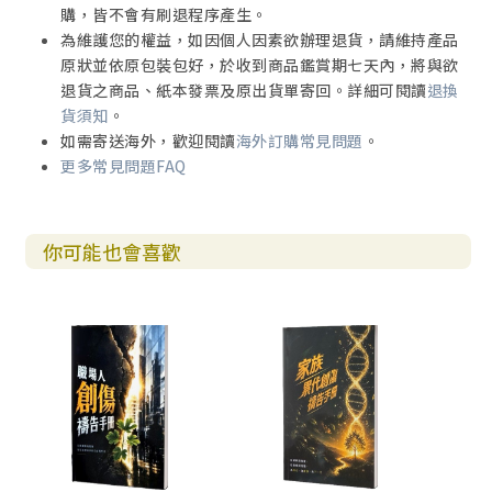
禱告，是一帖免費的止痛藥！這個世代很多人感慨「人生好
購，皆不會有刷退程序產生。
難」，覺得事事身不由己、處處受限，讓人痛苦萬分，但上
為維護您的權益，如因個人因素欲辦理退貨，請維持產品
帝總讓親近祂的人感受到他在祂眼中的寶貴與價值，願我們
原狀並依原包裝包好，於收到商品鑑賞期七天內，將與欲
都善用這帖好藥。
退貨之商品、紙本發票及原出貨單寄回。詳細可閱讀
退換
貨須知
。
◎信仰生活聊一療◎
如需寄送海外，歡迎閱讀
海外訂購常見問題
。
更多常見問題FAQ
1.您感受過「被不可控的外力給限制了人生原本可以有的選項
與多元性的痛苦」嗎？您認為其中有上帝的美意嗎？
你可能也會喜歡
2.您最近一週，曾經有過用禱告來化解心中傷痛的經驗嗎？