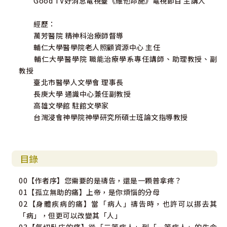
Good TV好消息電視臺《維他命施》電視節目 主講人
禱告，是一帖止痛藥！人生有很多種無形的「痛」，不
經歷：
是單靠吞一顆普拿疼就可以解決的。如果您是一個常常喜樂
萬芳醫院 精神科治療師督導
的人，這本書也許對您的幫助有限，但如果您是一個常感痛
輔仁大學醫學院老人照顧資源中心 主任
苦、無力的人，甚願這本由醫學院教授、精神科治療師角度
輔仁大學醫學院 職能治療學系專任講師、助理教授、副
所寫出的信仰省思，能成為您的幫助。
教授
臺北市醫學人文學會 理事長
長庚大學 通識中心兼任副教授
高雄文學館 駐館文學家
台灣浸會神學院神學研究所碩士班論文指導教授
目錄
00【作者序】您需要的是禱告，還是一顆普拿疼？
01【孤立無助的痛】上帝，是你煩惱的分母
02【身體疾病的痛】當「病人」禱告時，也許可以挪去其
「病」，但更可以改變其「人」