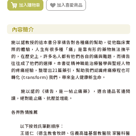
加入購物車
加入喜愛商品
內容簡介
施以諾教授的這本書分享禱告對各種痛的幫助，從他臨床實
際的體驗，人生有很多種「痛」是靠有形的藥物無法撫平
的，在歷史上，許多名人都有他們各自的痛與難題，而禱告
往往成了他們的選擇。本書從精神職能治療醫學與聖經人物
的疼痛經驗，整理出21篇藥引，幫助我們認識疼痛療程也可
轉化 (transform) 我們，帶來全人健康新生命。
施以諾的《禱告，是一帖止痛藥》，適合邊品茗邊閱
讀，絕對能止痛、抗壓並增能。
各界熱情推薦
以下按姓氏筆劃順序：
王道仁（德生教會牧師、信義高雄基督教醫院 家醫科醫