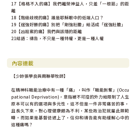
17【格格不入的痛】我們離榮神益人，只差「一根筋」的距
離
18【階級歧視的痛】誰是耶穌眼中的低端人口？
19【逞強好勝的痛】別把「剛強壯膽」給活成「逞強壯膽」
20【凶殺案的痛】我們與該隱的距離
21結語：禱告，不只是ㄧ種特權，更是ㄧ種人權
內容連載
【少帥張學良與周聯華牧師】
在精神科職能治療中有一種「痛」，叫作「職能剝奪」(Occu
pational Deprivation)，意指被不可控的外力給限制了人生
原本可以有的選項與多元性，這不但是一件非常痛苦的事，
且長久下來，對心理健康頗為不利，某些政治犯就屬此類範
疇。而如果是基督徒遇上了，信仰和禱告能有助緩解心中的
這種痛嗎？