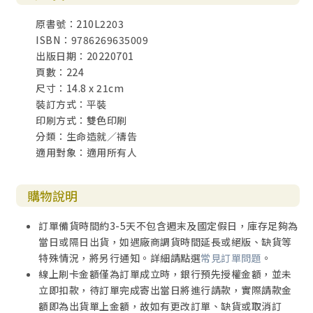
書籍卻又是另一回事了，因為除了翻譯能力之外，更重要的
原書號：210L2203
是信仰方面的領受，畢竟同一個詞彙在不同語言文化中可以
ISBN：9786269635009
有數種翻譯法，如果張學良在基督信仰方面的感觸不夠深
出版日期：20220701
刻、不夠內化，則根本很難翻譯《相逢在骷髏地》這種書。
頁數：224
綜合以上三點，身為一個精神科的治療師，我可以合理的推
尺寸：14.8 x 21cm
論，張學良後來應是真的成為了虔誠的基督徒！張學良可能
裝訂方式：平裝
曾經也為了自己被軟禁的遭遇而鬱悶到痛！但顯然禱告與信
印刷方式：雙色印刷
仰生活幫助了他，舒緩了他心裡的痛。
分類：生命造就／禱告
適用對象：適用所有人
禱告，是一帖止痛藥！人生當中有很多的痛、有很多令人心
痛的遭遇，是靠藥物解決不了的，是一種心靈層面的不甘或
創傷；但禱告可以緩解人心的痛，讓人看見自己在造物主眼
購物說明
中的價值。
訂單備貨時間約3-5天不包含週末及國定假日，庫存足夠為
張學良的一生幾乎都被軟禁著，可說是相當悲情，這讓我聯
當日或隔日出貨，如遇廠商調貨時間延長或絕版、缺貨等
想到，在歷史上大衛王曾有個禱詞：「我陷在深淤泥中，沒
特殊情況，將另行通知。詳細請點選
常見訂單問題
。
有立腳之地……尋求神的人，願你們的心甦醒。因為耶和華
線上刷卡金額僅為訂單成立時，銀行預先授權金額，並未
聽了窮乏人，不藐視被囚的人。」
立即扣款，待訂單完成寄出當日將進行請款，實際請款金
額即為出貨單上金額，故如有更改訂單、缺貨或取消訂