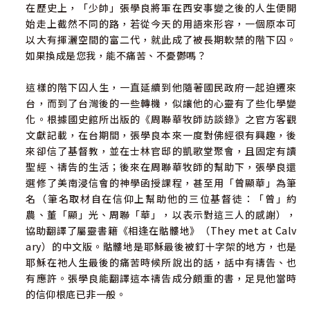
在歷史上，「少帥」張學良將軍在西安事變之後的人生便開
始走上截然不同的路，若從今天的用語來形容，一個原本可
以大有揮灑空間的富二代，就此成了被長期軟禁的階下囚。
如果換成是您我，能不痛苦、不憂鬱嗎？
這樣的階下囚人生，一直延續到他隨著國民政府一起迫遷來
台，而到了台灣後的一些轉機，似讓他的心靈有了些化學變
化。根據國史館所出版的《周聯華牧師訪談錄》之官方客觀
文獻記載，在台期間，張學良本來一度對佛經很有興趣，後
來卻信了基督教，並在士林官邸的凱歌堂聚會，且固定有讀
聖經、禱告的生活；後來在周聯華牧師的幫助下，張學良還
選修了美南浸信會的神學函授課程，甚至用「曾顯華」為筆
名（筆名取材自在信仰上幫助他的三位基督徒：「曾」約
農、董「顯」光、周聯「華」，以表示對這三人的感謝），
協助翻譯了屬靈書籍《相逢在骷髏地》（They met at Calv
ary）的中文版。骷髏地是耶穌最後被釘十字架的地方，也是
耶穌在祂人生最後的痛苦時候所說出的話，話中有禱告、也
有應許。張學良能翻譯這本禱告成分頗重的書，足見他當時
的信仰根底已非一般。