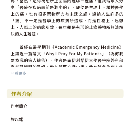
疼？當然，這得視您所正面臨的是哪一種痛，但我常跟人分
享「醫療在疾病面前是渺小的」，即便是生理上、精神醫學
上的痛，也有很多藥物所力有未逮之處，遑論人生許多的
「痛」不一定是醫學上的疾病所造成，而是性格上、思想
上、人際上的病態所致，這些都是有形的止痛藥物所無法解
決的人生難題。
曾經在醫學期刊《Academic Emergency Medicine》
上讀過一篇論文「Why I Pray For My Patients」（為何我
要為我的病人禱告），作者是南伊利諾伊大學醫學院外科部
急診醫學科的醫師，他在該篇文獻中說，他有時會為病人作
看更多
簡短的禱告，並很謙卑的指出，為病人禱告不單是對病人有
益，也可以讓醫者看到每個病人都是一個獨特的個體、有獨
特的價值，甚至可以保護醫療人員在過程中免受不必要的傷
作者介紹
害。而身為一個精神科的治療師，我也認同當一個病人在困
苦中時，若醫者能在病人同意的前提下為其禱告，對病人的
作者簡介
心理感受一定是正向的。
施以諾
這世間充滿著各種病痛或挫折，許多牧師都強調「人生
低潮時，禱告很重要」，我身為基督徒、且生長在一個牧師