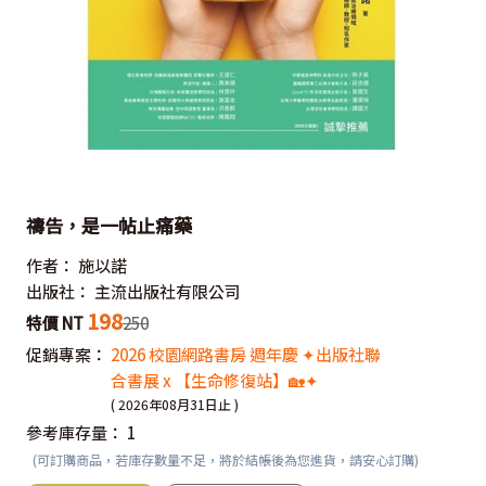
禱告，是一帖止痛藥
作者：
施以諾
出版社：
主流出版社有限公司
198
特價 NT
250
促銷專案：
2026 校園網路書房 週年慶 ✦出版社聯
合書展 x 【生命修復站】🏡✦
( 2026年08月31日止 )
參考庫存量：
1
(可訂購商品，若庫存數量不足，將於結帳後為您進貨，請安心訂購)