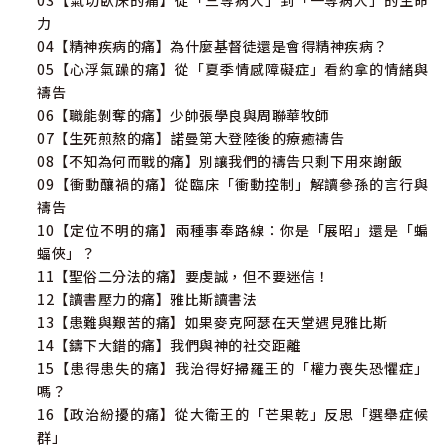
03【氣切臥床的痛】從「三等病人」到「一等病人」的生命
力
04【精神疾病的痛】為什麼基督徒還是會得精神疾病？
05【心浮氣躁的痛】從「夏季情感障礙症」看約拿的情緒與
禱告
06【職能剝奪的痛】少帥張學良與周聯華牧師
07【生死煎熬的痛】諾曼第大登陸後的療癒禱告
08【不知為何而戰的痛】別讓我們的禱告只剩下用來謝飯
09【衝動釀禍的痛】從臨床「衝動控制」解讀參孫的言行與
禱告
10【定位不明的痛】兩種事奉路線：你是「展昭」還是「蝙
蝠俠」？
11【聖俗二分法的痛】要虔誠，但不要迷信！
12【讀書壓力的痛】雅比斯讀書法
13【患難與艱苦的痛】如果麥克阿瑟在天堂遇見雅比斯
14【鑄下大錯的痛】我們與神的社交距離
15【患得患失的痛】我治得好掃羅王的「權力喪失恐懼症」
嗎？
16【政治紛擾的痛】從大衛王的「芒果乾」反思「選舉症候
群」