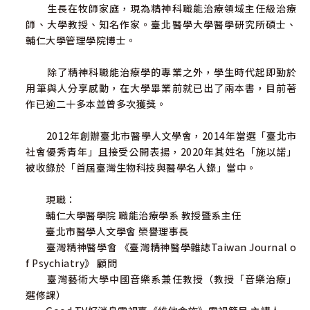
生長在牧師家庭，現為精神科職能治療領域主任級治療
的家庭，我心中自然同意這樣的叮嚀，但我卻也親耳聽過我
師、大學教授、知名作家。臺北醫學大學醫學研究所碩士、
不同宗教信仰的朋友們揶揄上述的說法的公信力，說：「那
輔仁大學管理學院博士。
些牧師們當然要說禱告有效囉!因為若說禱告沒效，那大家就
都不會上教堂了。」這種說法雖令我聽了哭笑不得，但也接
除了精神科職能治療學的專業之外，學生時代起即勤於
受這畢竟是個言論自由的社會。
用筆與人分享感動，在大學畢業前就已出了兩本書，目前著
作已逾二十多本並曾多次獲獎。
然而，禱告這件事，絕不只是神職人員們認為有效，身
為一個精神科的治療師，我也認為禱告有用！若要我從精神
2012年創辦臺北市醫學人文學會，2014年當選「臺北市
健康的角度來形容禱告像什麼？我會說：禱告，像一帖「止
社會優秀青年」且接受公開表揚，2020年其姓名「施以諾」
痛藥」。在這個充滿傷痛的年代，禱告可以是一種無形的療
被收錄於「首屆臺灣生物科技與醫學名人錄」當中。
癒。
現職：
不同於過往許多關於「禱告」的書往往都由牧師們所執
輔仁大學醫學院 職能治療學系 教授暨系主任
筆，這本書《禱告，是一帖止痛藥》是我由一個醫學院教
臺北市醫學人文學會 榮譽理事長
授、精神科治療師的角度來反思我的信仰，並從一些過往歷
臺灣精神醫學會 《臺灣精神醫學雜誌Taiwan Journal o
史或例證來探究「禱告」這件事對人心的助益，也從精神健
f Psychiatry》 顧問
康的角度，去點出一些過去大家在信仰生活上所常有的迷
臺灣藝術大學中國音樂系兼任教授（教授「音樂治療」
思。希望這本書的出版，能幫助大家更倚靠上帝去迎戰生命
選修課）
中的傷痛與挑戰。