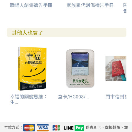
職場人創傷禱告手冊
家族累代創傷禱告手冊
開
告(
其他人也買了
幸福的關鍵思維：
盒卡/HG008/...
門市信封袋(
生...
付款方式：
傳真刷卡、虛擬轉帳、郵