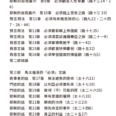
耶穌的自我展示 第9章 必須顧及人性尊嚴（路十三14、1
6）
耶穌的自我展示 第10章 必須踏上受苦之路（路十三 33）
預言用法 第11章 必須有承擔危險的心（路九22，二十四
7、26、44）
預言用法 第12章 必須要彰顯上帝國度（路十七25）
預言用法 第13章 必須清楚認識彌賽亞之禍（路二十一9）
救恩言論 第14章 必須要慷慨施予（路十一42）
救恩言論 第15章 必須歡喜快樂慶祝（路十五32）
救恩言論 第16章 必須學習國度的價值觀（路十九5）
第二部結論
第三部 馬太福音的「必須」言論
敘事者的話 第17章 無法避免的使命（太十六21）
門徒的話 第18章 以利亞必須要先來（太十七10）
門徒的話 第19章 彼得（不）可能的死（太二十六35）
耶穌的話 第20章 帶有意圖的權柄（太十八33）
耶穌的話 第21章 顛倒的次序（太二十三23）
耶穌的話 第22章 預先命定的事件（太二十四6）
耶穌的話 第23章 真正的利益（太二十五27）