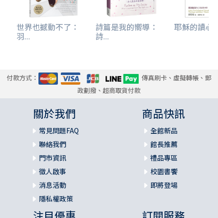
世界也撼動不了：
詩篇是我的嚮導：
耶穌的讀心術-
羽...
詩...
付款方式：
傳真刷卡、虛擬轉帳、郵
政劃撥、超商取貨付款
關於我們
商品快訊
常見問題FAQ
全館新品
聯絡我們
館長推薦
門市資訊
禮品專區
徵人啟事
校園書饗
消息活動
即將登場
隱私權政策
注目優惠
訂閱服務