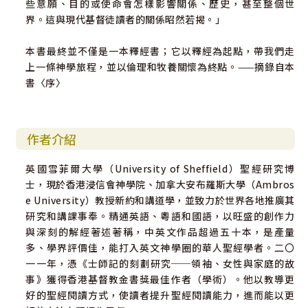
些意願、目的或使命會怎樣影響關係、歷史，甚至整個世
界。這與現代基督徒讀者的關係昭然若揭。」
本書最終並不僅是一本釋經書；它以釋經為起點，帶我們走
上一條神學旅程，並以倫理和牧養關懷為終點。——摘錄自本
書〈序〉
作者介紹
英國雪菲爾大學（University of Sheffield）聖經研究博
士，現於香港浸信會神學院、加拿大安布羅斯大學（Ambros
e University）教授新約和講道學，並致力於世界各地推廣其
研究和講課事奉。精通英語、粵語和國語，以旺盛的創作力
與深刻的解經著述著稱，中英文作品超過五十本，是產量
多、學界評價佳，能打入英文神學圈的華人聖經學者。二〇
一一年，憑《士師記的刻劃研究──領袖、女性與家庭的故
事》獲得香港基督教金書獎最佳作者（學術）。他以教導更
好的聖經閱讀方式，使讀者提升聖經閱讀能力，進而能以更