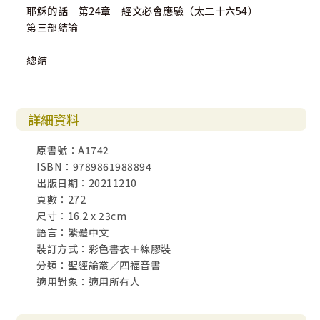
耶穌的話 第24章 經文必會應驗（太二十六54）
第三部結論
總結
詳細資料
原書號：A1742
ISBN：9789861988894
出版日期：20211210
頁數：272
尺寸：16.2 x 23cm
語言：繁體中文
裝訂方式：彩色書衣＋線膠裝
分類：聖經論叢／四福音書
適用對象：適用所有人