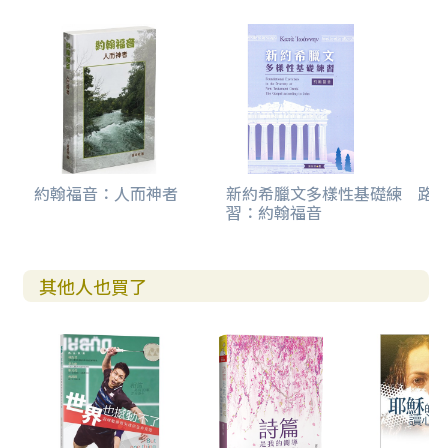
約翰福音：人而神者
新約希臘文多樣性基礎練
路
習：約翰福音
其他人也買了