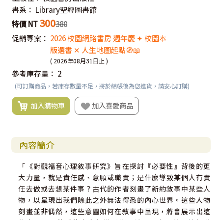
書系：
Library聖經圖書館
300
特價 NT
380
促銷專案：
2026 校園網路書房 週年慶 ✦ 校園本
版選書 ✕ 人生地圖起點🧭📖
( 2026年08月31日止 )
參考庫存量：
2
(可訂購商品，若庫存數量不足，將於結帳後為您進貨，請安心訂購)
加入購物車
加入喜愛商品
內容簡介
「《對觀福音心理敘事研究》旨在探討『必要性』背後的更
大力量，就是責任感、意願或職責；是什麼導致某個人有責
任去做或去想某件事？古代的作者刻畫了新約敘事中某些人
物，以呈現出我們除此之外無法得悉的內心世界。這些人物
刻畫並非偶然，這些意圖如何在敘事中呈現，將會展示出這