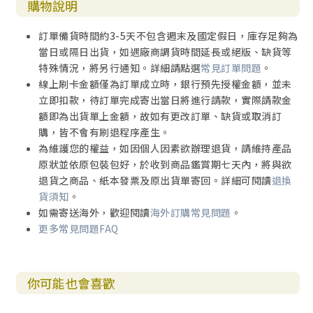
購物說明
訂單備貨時間約3-5天不包含週末及國定假日，庫存足夠為
當日或隔日出貨，如遇廠商調貨時間延長或絕版、缺貨等
特殊情況，將另行通知。詳細請點選
常見訂單問題
。
線上刷卡金額僅為訂單成立時，銀行預先授權金額，並未
立即扣款，待訂單完成寄出當日將進行請款，實際請款金
額即為出貨單上金額，故如有更改訂單、缺貨或取消訂
購，皆不會有刷退程序產生。
為維護您的權益，如因個人因素欲辦理退貨，請維持產品
原狀並依原包裝包好，於收到商品鑑賞期七天內，將與欲
退貨之商品、紙本發票及原出貨單寄回。詳細可閱讀
退換
貨須知
。
如需寄送海外，歡迎閱讀
海外訂購常見問題
。
更多常見問題FAQ
你可能也會喜歡