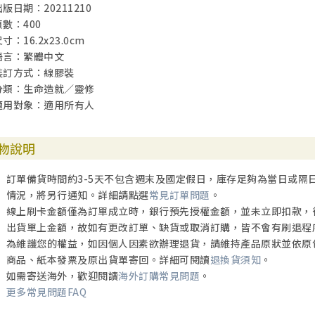
出版日期：20211210
頁數：400
寸：16.2x23.0cm
語言：繁體中文
裝訂方式：線膠裝
分類：生命造就／靈修
適用對象：適用所有人
物說明
訂單備貨時間約3-5天不包含週末及國定假日，庫存足夠為當日或隔
情況，將另行通知。詳細請點選
常見訂單問題
。
線上刷卡金額僅為訂單成立時，銀行預先授權金額，並未立即扣款，
出貨單上金額，故如有更改訂單、缺貨或取消訂購，皆不會有刷退程
為維護您的權益，如因個人因素欲辦理退貨，請維持產品原狀並依原
商品、紙本發票及原出貨單寄回。詳細可閱讀
退換貨須知
。
如需寄送海外，歡迎閱讀
海外訂購常見問題
。
更多常見問題FAQ