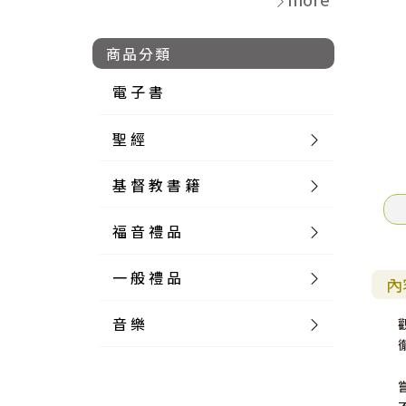
商品分類
電 子 書
聖 經
基 督 教 書 籍
新 舊 約 聖 經
福 音 禮 品
簡 體 聖 經
聖 經 論 叢
和 合 本
一 般 禮 品
英 文 聖 經
神 學 類
福 音 飾 品 配 件
和 合 本 標 點
參 考 書 工 具 書
內
音 樂
外 文 聖 經
實 踐 神 學
福 音 家 飾 用 品
一 般 卡 片
新 標 點 和 合 本
K J V
摩 西 五 經
系 統 神 學
福 音 項 鍊
讀 經 法
中 外 文 聖 經
教 會 歷 史
福 音 生 活 雜 貨
一 般 文 具
詩 本 樂 譜
和 合 本 修 訂 版
E S V
歷 史 書
神 、 創 造
宣 教 差 傳
福 音 耳 環 / 耳 夾
福 音 桌 飾 品
萬 用 卡
釋 經 法
創 世 記