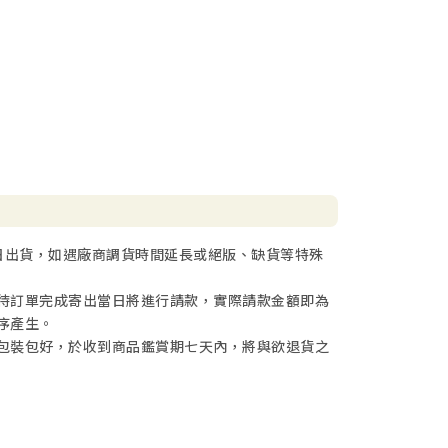
日出貨，如遇廠商調貨時間延長或絕版、缺貨等特殊
待訂單完成寄出當日將進行請款，實際請款金額即為
序產生。
包裝包好，於收到商品鑑賞期七天內，將與欲退貨之