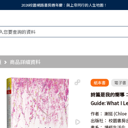
2026校園網路書房週年慶：與上帝同行的人生地圖！
頁
商品詳細資料
紙本書
電子書
詩篇是我的嚮導：詩
Guide: What I L
作者：
謝挺
(Chloe
出版社：
校園書房
書系：
讀經生活化