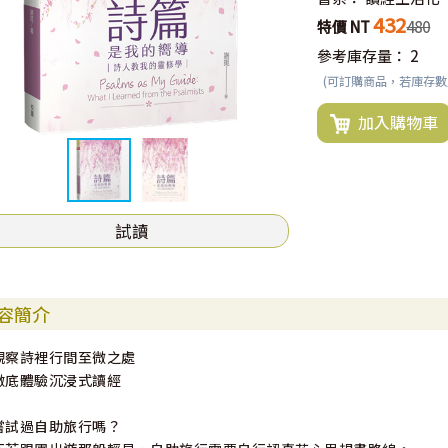
432
特價 NT
480
參考庫存量：
2
(可訂購商品，若庫存
加入購物車
試讀
容簡介
觀察詩裡行間至微之處
徹底體驗沉浸式讀經
嘗試過自助旅行嗎？