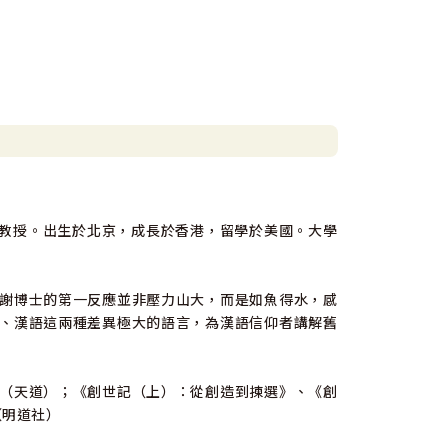
y）舊約研究教授。出生於北京，成長於香港，留學於美國。大學
謝博士的第一反應並非壓力山大，而是如魚得水，感
、漢語這兩種差異極大的語言，為漢語信仰者講解舊
（天道）；《創世記（上）：從創造到揀選》、《創
（明道社）