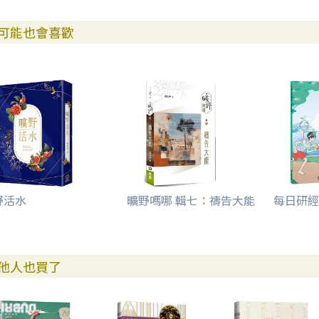
可能也會喜歡
野活水
曠野嗎哪 輯七：禱告大能
每日研經
他人也買了