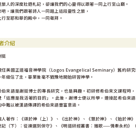
但旅人的深度壯遊札記，卻讓我們的心靈得以跟著一同上行至山巔。
來吧，讓我們跟著詩人一同踏上這段靈性之旅，
上行至耶和華的殿中，一同敬拜。
者介紹
謝挺
現任美國正道福音神學院（Logos Evangelical Seminar
一年級信了主，畢業後毫不猶豫地開始研習神學。
希伯來語是謝挺博士的專長研究，也是興趣。初研修希伯來文課程時，
覺「這應是我活著的目的」。此後，謝博士便以所學，連接起希伯來語
約中難以被漢語傳譯的希伯來語豐富意涵。
個人著作：《頌於神（上）》、《出於神》、《慧於神》、《始於神》
世記（下）：從揀選到保守》、《明道研經叢書：雅歌——情牽永約》