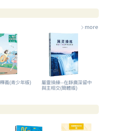
more
釋義(青少年版)
屬靈操練--在靜廣深留中
與主相交(簡體版)