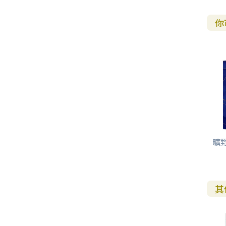
你
曠
其