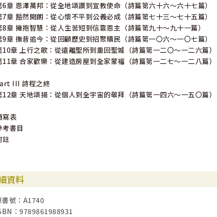
第6章 恩澤萬邦：從全地頌讚到宣教使命（詩篇第六十六～六十七篇）
第7章 豁然開朗：從心懷不平到公義必成（詩篇第七十三～七十五篇）
第8章 擁抱智慧：從人生苦短到信靠恩主（詩篇第九十～九十一篇）
第9章 撫昔追今：從回顧歷史到招聚贖民（詩篇第一〇六～一〇七篇）
第10章 上行之歌：從遠離聖所到重回聖城（詩篇第一二〇～一二六篇）
第11章 合家歡樂：從建造房屋到全家蒙福（詩篇第一二七～一二八篇）
art III 詩程之終
第12章 天地頌揚：從個人到全宇宙的敬拜（詩篇第一四六～一五〇篇）
簡寫表
參考書目
附註
細資料
原書號：A1740
SBN：9789861988931