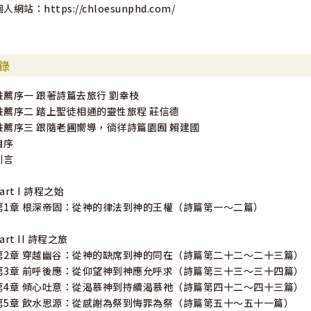
人網站：https://chloesunphd.com/
錄
推薦序一 跟著詩篇去旅行 劉幸枝
推薦序二 踏上聖徒相通的靈性旅程 莊信德
推薦序三 跟隨老圃嚮導，徜徉詩篇園囿 賴建國
自序
引言
art I 詩程之始
第1章 根深帝固：從神的律法到神的王權（詩篇第一～二篇）
art II 詩程之旅
第2章 穿越幽谷：從神的缺席到神的同在（詩篇第二十二～二十三篇）
第3章 前呼後應：從仰望神到神應允呼求（詩篇第三十三～三十四篇）
第4章 傾心吐意：從渴慕神到持續渴慕祂（詩篇第四十二～四十三篇）
第5章 飲水思源：從感謝為祭到悔罪為祭（詩篇第五十～五十一篇）