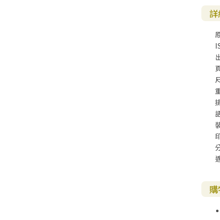
其 他 中 外 文 聖 經
新 約 歷 史 書
青 少 年
靈 恩
研 經 材 料
詩 、 散 文
福 音 包 裝 用 品
聖 經 故 事
約 拿 書
約 翰 福 音
加 拉 太 書
雅 各 書
啟 示 錄
信 徒 神 學
福 音 明 信 片 . 書 籤
詳
成 人
教 育
兒 童 教 材
劇 本 遊 戲
福 音 文 具 雜 貨
聖 經 神 學
彌 迦 書
以 弗 所 書
彼 得 前 書
使 徒 行 傳
靈 界
福 音 季 節 卡
I
職 業
文 字 工 作
青 少 年 教 材
兒 童 故 事 C D
偽 經 次 經
那 鴻 書
腓 立 比 書
彼 得 後 書
福 音 小 禮 卡
特 殊 問 題
小 組 教 會
幼 稚 教 材
畫 冊
哈 巴 谷 書
歌 羅 西 書
約 翰 壹 、 貳 、 參 書
其 他 福 音 卡 片
生 活 教 導
成 人 教 材
西 番 雅 書
帖 撒 羅 尼 迦 前 後
猶 大 書
主 日 學 教 材
哈 該 書
提 摩 太 前 後
歸 納 法 研 經
撒 迦 利 亞 書
提 多 書
紙 品
瑪 拉 基 書
腓 利 門 書
購
教 牧 書 信