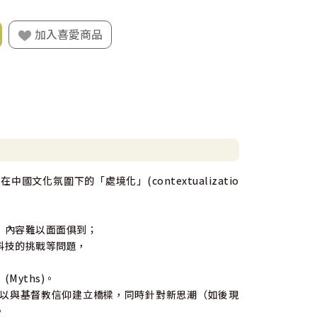
加入喜愛商品
化氛圍下的「處境化」(contextualizatio
，內容難以面面俱到；
科技的挑戰等問題，
yths)。
以與基督教信仰建立橋樑，同時針對新思潮（如後現
。