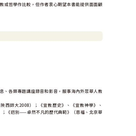
教或哲學作比較，但作者衷心期望本書能提供面面顧
信息、各類專題講座錄音和影音，服事海內外眾華人教
；陝西師大2008）；《宣教歷史》、《宣教神學》、
9）；《迥別——卓然不凡的歷代典範》（恩福、北京華