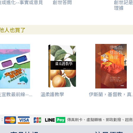
造或進化--事實或意見
創世答問
創世記是
理據
他人也買了
宣教最前線--...
溫柔護教學
伊斯蘭，基督教，真..
式：
傳真刷卡、虛擬轉帳、郵政劃撥、超商