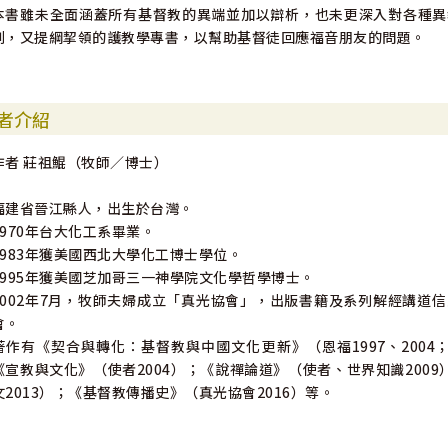
本書雖未全面涵蓋所有基督教的異端並加以辯析，也未更深入對各種異
到，又提綱挈領的護教學專書，以幫助基督徒回應福音朋友的問題。
者介紹
作者 莊祖鯤（牧師／博士）
福建省晉江縣人，出生於台灣。
1970年台大化工系畢業。
1983年獲美國西北大學化工博士學位。
1995年獲美國芝加哥三一神學院文化學哲學博士。
2002年7月，牧師夫婦成立「真光協會」，出版書籍及系列解經講道
會。
著作有《契合與轉化：基督教與中國文化更新》（恩福1997、2004
《宣教與文化》（使者2004）；《說禪論道》（使者、世界知識200
文2013）；《基督教傳播史》（真光協會2016）等。