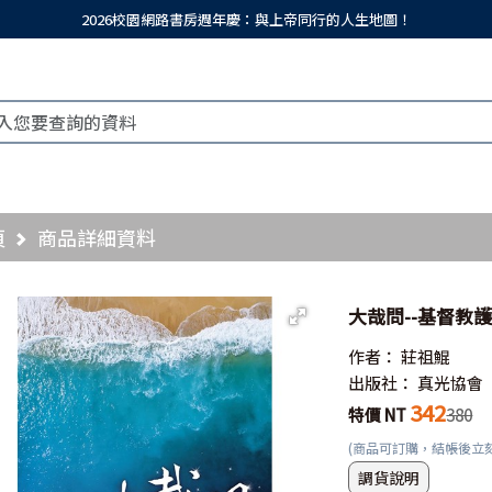
2026校園網路書房週年慶：與上帝同行的人生地圖！
頁
商品詳細資料
大哉問--基督教
作者：
莊祖鯤
出版社：
真光協會
342
特價 NT
380
(商品可訂購，結帳後立
調貨說明