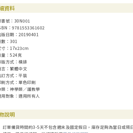
細資料
原書號：30N001
SBN：9781553361602
出版日期：20190401
頁數：301
尺寸：17x23cm
重量：524克
排版方式：橫排
語言：繁體中文
裝訂方式：平裝
印刷方式：單色印刷
分類：神學類／護教學
適用對象：適用所有人
物說明
訂單備貨時間約3-5天不包含週末及國定假日，庫存足夠為當日或隔