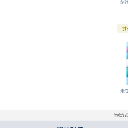
創
其
走在
付款方