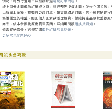
情況，將另行通知。詳細請點選
常見訂單問題
。
線上刷卡金額僅為訂單成立時，銀行預先授權金額，並未立即扣款，
出貨單上金額，故如有更改訂單、缺貨或取消訂購，皆不會有刷退程
為維護您的權益，如因個人因素欲辦理退貨，請維持產品原狀並依原
商品、紙本發票及原出貨單寄回。詳細可閱讀
退換貨須知
。
如需寄送海外，歡迎閱讀
海外訂購常見問題
。
更多常見問題FAQ
可能也會喜歡