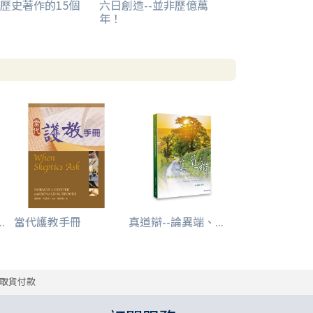
歷史著作的15個
六日創造--並非歷億萬
年！
.
當代護教手冊
真道辯--論異端、...
取貨付款