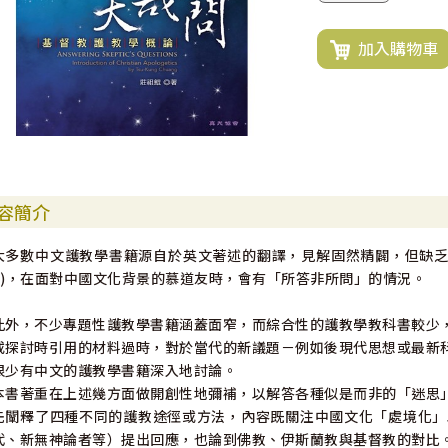
加入購物車
容簡介
大多數中文護教學書籍源自於英文著述的翻譯，見解固然精闢，但缺乏在中國文
n)，在面對中國文化背景的慕道友時，會有「所答非所問」的情況。
此外，不少專題性護教學書籍涵蓋面窄，而綜合性的護教學教科書較少
或探討時引用的材料過時，對於當代的新議題－例如後現代思想或最新
很少有中文的護教學書籍深入地討論。
本書著重在上述幾方面做開創性地彌補，以解答各種似是而非的「迷思」(M
先闡釋了四種不同的護教途徑或方法，內容既關注中國文化「處境化」
代、新無神論者等）提出回應，也論到佛教、伊斯蘭教與基督教的對比