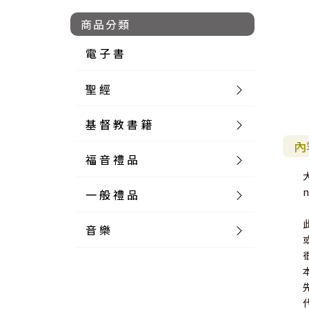
商品分類
電 子 書
聖 經
基 督 教 書 籍
新 舊 約 聖 經
內
福 音 禮 品
簡 體 聖 經
聖 經 論 叢
和 合 本
一 般 禮 品
英 文 聖 經
神 學 類
福 音 飾 品 配 件
和 合 本 標 點
參 考 書 工 具 書
音 樂
外 文 聖 經
實 踐 神 學
福 音 家 飾 用 品
一 般 卡 片
新 標 點 和 合 本
K J V
摩 西 五 經
系 統 神 學
福 音 項 鍊
讀 經 法
中 外 文 聖 經
教 會 歷 史
福 音 生 活 雜 貨
一 般 文 具
詩 本 樂 譜
和 合 本 修 訂 版
E S V
歷 史 書
神 、 創 造
宣 教 差 傳
福 音 耳 環 / 耳 夾
福 音 桌 飾 品
萬 用 卡
釋 經 法
創 世 記
註 釋 本 聖 經
生 命 造 就
福 音 食 器 廚 房
食 器 廚 房
C D
現 代 中 文 譯 本
G N B
和 合 本 / N I V
舊 約 註 釋
基 督
社 會 參 與
歷 史
福 音 手 環 / 手 鍊
福 音 布 軸 掛 畫
福 音 服 飾 布 品
貼 紙
日 記 . 筆 記
音 樂 叢 書
聖 經 概 論
出 埃 及 記
約 書 亞 記