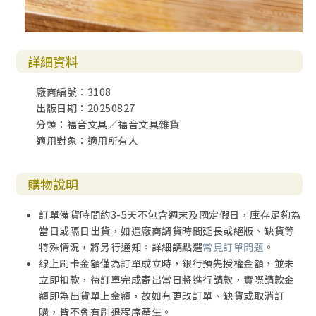
詳細資料
廠商編號：3108
出版日期：20250827
分類：福音文具／福音文具雜貨
適用對象：適用所有人
購物說明
訂單備貨時間約3-5天不包含週末及國定假日，庫存足夠為
當日或隔日出貨，如遇廠商調貨時間延長或絕版、缺貨等
特殊情況，將另行通知。詳細請點選
常見訂單問題
。
線上刷卡金額僅為訂單成立時，銀行預先授權金額，並未
立即扣款，待訂單完成寄出當日將進行請款，實際請款金
額即為出貨單上金額，故如有更改訂單、缺貨或取消訂
購，皆不會有刷退程序產生。