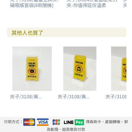
磁吸版盲袋(8款隨機)
夾-你值得這份溫柔
夾-
其他人也買了
夾子/3108/黃...
夾子/3108/黃...
夾子/3108/黃
付款方式：
傳真刷卡、虛擬轉帳、郵
政劃撥、超商取貨付款