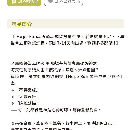
加入購物車
加入喜愛商品
商品簡介
【 Hope Run品牌商品現貨數量有限，若遇數量不足，下單
後會立即為您訂購，預計7-14天內出貨。歡迎多多選購 ! 】
📌屬靈警告立牌夾 🔔 職場基督徒專屬提醒神器
每天忙到懷疑人生？被試探、焦慮、煩躁包圍？
這時候，請立刻看向你的💛【Hope Run 警告立牌小夾子】
⚠️
🔸「不要憂慮」
🔸「大聲宣告」
🔸「遠離試探」
——每一則都像是神貼心的叮嚀，幫你重新對焦。
📎夾在桌邊、筆記本、筆袋、行事曆上，隨時提醒自己：
💬不是靠自己撐，而是與神同行。