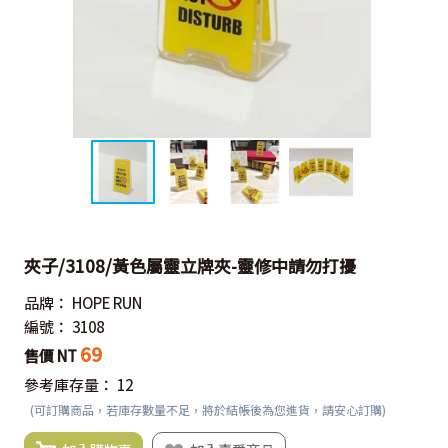
夾子/3108/黃色屬靈立牌夾-靈修中請勿打擾
品牌：
HOPE RUN
編號：
3108
69
售價 NT
參考庫存量：
12
(可訂購商品，若庫存數量不足，將於結帳後為您進貨，請安心訂購)