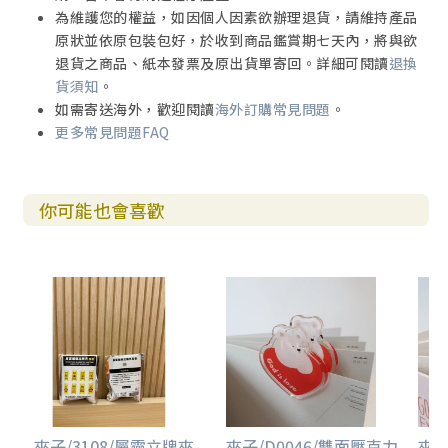
為維護您的權益，如因個人因素欲辦理退貨，請維持產品
原狀並依原包裝包好，於收到商品鑑賞期七天內，將與欲
退貨之商品、紙本發票及原出貨單寄回。詳細可閱讀
退換
貨須知
。
如需寄送海外，歡迎閱讀
海外訂購常見問題
。
更多常見問題FAQ
你可能也會喜歡
夾子/3108/屬靈立牌夾-
夾子/D0046/雙面壓克力
夾子