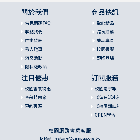
關於我們
商品快訊
常見問題FAQ
全館新品
聯絡我們
館長推薦
門市資訊
禮品專區
徵人啟事
校園書饗
消息活動
即將登場
隱私權政策
注目優惠
訂閱服務
校園書饗特惠
校園電子報
全部特惠案
《每日活水》
預約專區
《校園雜誌》
OPEN學習
校園網路書房客服
E-Mail：
estore@campus.org.tw