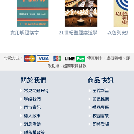
實用解經講章
21世紀聖經講道學
以色列史綜覽
付款方式：
傳真刷卡、虛擬轉帳、郵
政劃撥、超商取貨付款
關於我們
商品快訊
常見問題FAQ
全館新品
聯絡我們
館長推薦
門市資訊
禮品專區
徵人啟事
校園書饗
消息活動
即將登場
隱私權政策