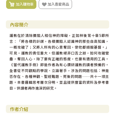
加入購物車
加入喜愛商品
內容簡介
護教在於清除攔阻人相信神的障礙，正如林後第十章5節所
言：「將各樣的計謀，各樣攔阻人認識神的那些自高知識，
一概攻破了；又將人所有的心意奪回，使他都順服基督。」
可見，護教的責任重大。但護教絕非口舌之辯，如何攻破營
壘，奪回人心，除了要有正確的態度，也要有適用的工具。
《當代護教手冊》即是作者為有心鑽研護教的讀者預備的。
全書從不同觀點的學說、立論著手，涉及的問題包括：神是
否存在、各種神觀、聖經難題、死後的問題……共十一項主
題。本書邏輯思考層次分明。並且提供豐富的資料及參考書
目，供讀者再作進深的研究。
作者介紹