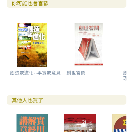
你可能也會喜歡
創造或進化--事實或意見
創世答問
創世
理
其他人也買了