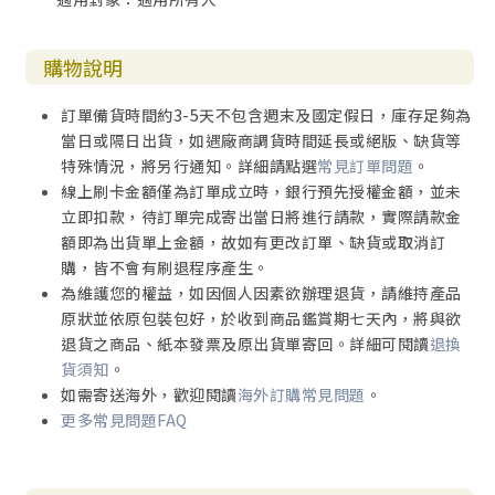
購物說明
訂單備貨時間約3-5天不包含週末及國定假日，庫存足夠為
當日或隔日出貨，如遇廠商調貨時間延長或絕版、缺貨等
特殊情況，將另行通知。詳細請點選
常見訂單問題
。
線上刷卡金額僅為訂單成立時，銀行預先授權金額，並未
立即扣款，待訂單完成寄出當日將進行請款，實際請款金
額即為出貨單上金額，故如有更改訂單、缺貨或取消訂
購，皆不會有刷退程序產生。
為維護您的權益，如因個人因素欲辦理退貨，請維持產品
原狀並依原包裝包好，於收到商品鑑賞期七天內，將與欲
退貨之商品、紙本發票及原出貨單寄回。詳細可閱讀
退換
貨須知
。
如需寄送海外，歡迎閱讀
海外訂購常見問題
。
更多常見問題FAQ