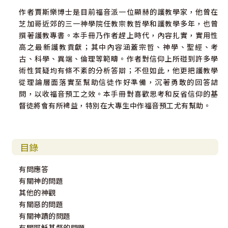
作者賈斯樂博士是目前福音派一位顯赫的護教學家，他曾在
芝加哥近郊的三一神學院任教宗教哲學和護教學多年，也曾
撰著護教專書。本手冊乃作者趕上時代，內容扎實，實用性
高之最新護教貢獻；其中內容涵蓋宗哲、神學、聖經、考
古、科學、異端、倫理等範疇。作者對信仰上所碰到許多學
術性質疑均有條不紊的分析答辯；不但如此，他更把護教學
從理論層面落實至幫助信徒作好準備，沉著勇敢的回答詰
問，以收福音預工之效。本手冊對喜歡思考和反省信仰的基
督徒將會有所裨益，特別在大專生中作福音預工尤有幫助。
目錄
有問應答
有關神的問題
其他的神觀
有關惡的問題
有關神蹟的問題
有關耶穌基督的問題