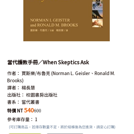
當代護教手冊／When Skeptics Ask
作者：
賈斯樂/布魯克
(Norman L. Geisler、Ronald M.
Brooks)
譯者：
楊長慧
出版社：
校園書房出版社
書系：
當代叢書
540
特價 NT
600
參考庫存量：
1
(可訂購商品，若庫存數量不足，將於結帳後為您進貨，請安心訂購)