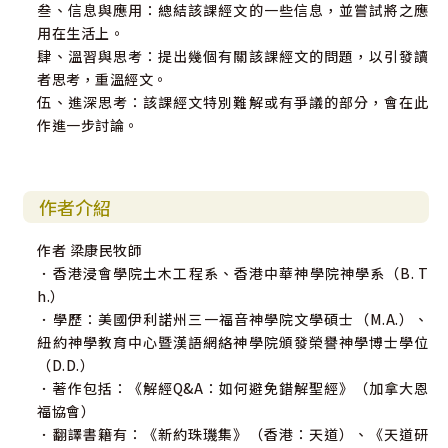
叁、信息與應用：總結該課經文的一些信息，並嘗試將之應
用在生活上。
肆、溫習與思考：提出幾個有關該課經文的問題，以引發讀
者思考，重溫經文。
伍、進深思考：該課經文特別難解或有爭議的部分，會在此
作進一步討論。
作者介紹
作者 梁康民牧師
．香港浸會學院土木工程系、香港中華神學院神學系（B. T
h.）
．學歷：美國伊利諾州三一福音神學院文學碩士（M.A.）、
紐約神學教育中心暨漢語網絡神學院頒發榮譽神學博士學位
（D.D.）
．著作包括：《解經Q&A：如何避免錯解聖經》（加拿大恩
福協會）
．翻譯書籍有：《新約珠璣集》（香港：天道）、《天道研