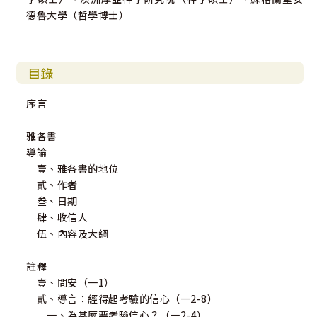
德魯大學（哲學博士）
目錄
序言
雅各書
導論
壹、雅各書的地位
貳、作者
叁、日期
肆、收信人
伍、內容及大綱
註釋
壹、問安（一1）
貳、導言：經得起考驗的信心（一2-8）
一、為甚麼要考驗信心？（一2-4）