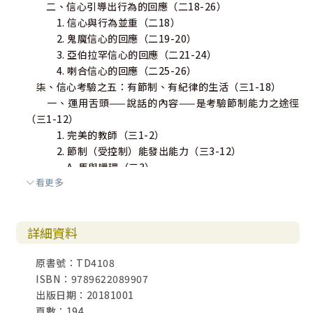
二、信心引導出行為的回應（二18-26）
1. 信心與行為並重（二18）
2. 鬼魔信心的回應（二19-20）
3. 亞伯拉罕信心的回應（二21-24）
4. 喇合信心的回應（二25-26）
柒、信心考驗之五：有節制、有紀律的生活（三1-18）
一、運用舌頭——說話的內容——是考驗節制能力之途徑
（三1-12）
1. 完美的教師（三1-2）
2. 節制（受控制）能發出能力（三3-12）
A. 馬與嚼環（三3）
看更多
B. 船與舵（三4）
C. 人與舌頭（三5-12）
a. 星火可燎原：舌頭能毀滅人格（三5-6）
詳細資料
b. 舌頭像無法消滅的「怪獸」（三7-8）
c. 一口兩舌的怪物（三9-12）
原書號：TD4108
捌、信心考驗之六：世俗化的誘惑（四1-五12）
ISBN：9789622089907
一、世俗化之一：追求物慾（四1-12）
出版日期：20181001
1. 追求物慾享樂（四1-3）
頁數：194
2. 警告：從失敗的地方回轉（四4-10）