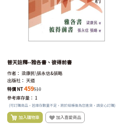
普天註釋--雅各書、彼得前書
作者：
梁康民\張永信&張略
出版社：
天道
459
特價 NT
510
參考庫存量：
1
(可訂購商品，若庫存數量不足，將於結帳後為您進貨，請安心訂購)
加入購物車
加入喜愛商品