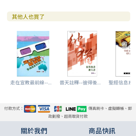
叁 神子民在世作為客旅的生活（二11-四11）
一 指引性勸勉（二11-12）
其他人也買了
二 順服的生活（二13-三12）
1 原則：對人的順服（二13上）
2 對國家掌權者的順服（二13下-17）
3 僕人對主人的順服（二18-25）
4 夫妻間彼此的順服（三1-7）
5 總結：與眾人的關係（三8-12）
三 為義受苦的生活（三13-四6）
1 信徒為義受苦（三13-17）
2 基督的復活得勝帶給信徒救恩（三18-22）
走在宣教最前線--...
普天註釋--彼得後...
聖經信息系列-
3 活在應許下之神的子民（四1-6）
四 彼此相愛的生活（四7-11）
肆 信仰生命與苦難（四12-五5）
一 如火的試煉（四12-19）
付款方式：
傳真刷卡、虛擬轉帳、郵
二 論長老的職事（五1-5）
政劃撥、超商取貨付款
伍 最後的訓示及問安（五6-14）
關於我們
商品快訊