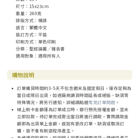
尺寸：15x23cm
A. 對付肉體的私慾（四4-6）
重量：260克
B. 對付魔鬼（四7-10）
排版方式：橫排
3. 警告：不要彼此批評（四11-12）
語言：繁體中文
二、世俗化之二：個人主義（四13-17）
裝訂方式：平裝
三、世俗化之三：殘人自肥（五1-11）
印刷方式：單色印刷
1. 欺壓窮人（五1-6）
分類：聖經論叢／雅各書
2. 勸慰：等待神伸冤（五7-11）
適用對象：適用所有人
四、世俗化之四：目中無神，為所欲為——起誓的動機
（五12）
玖、信心考驗之七：是否重視禱告（五13-18）
購物說明
一、凡事禱告（五13）
二、禱告與醫治（五14-16）
訂單備貨時間約3-5天不包含週末及國定假日，庫存足夠為
三、禱告與神的介入——平凡與不平凡（五17-18）
當日或隔日出貨，如遇廠商調貨時間延長或絕版、缺貨等
拾、總結：幫助在信心考驗中失敗的弟兄（五19-20）
特殊情況，將另行通知。詳細請點選
常見訂單問題
。
線上刷卡金額僅為訂單成立時，銀行預先授權金額，並未
彼得前書
立即扣款，待訂單完成寄出當日將進行請款，實際請款金
導論
額即為出貨單上金額，故如有更改訂單、缺貨或取消訂
壹、導言
購，皆不會有刷退程序產生。
貳、作者
為維護您的權益，如因個人因素欲辦理退貨，請維持產品