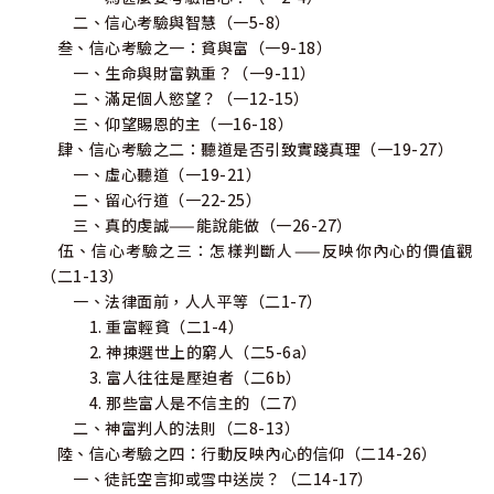
二、信心考驗與智慧（一5-8）
叁、信心考驗之一：貧與富（一9-18）
一、生命與財富孰重？（一9-11）
二、滿足個人慾望？（一12-15）
三、仰望賜恩的主（一16-18）
肆、信心考驗之二：聽道是否引致實踐真理（一19-27）
一、虛心聽道（一19-21）
二、留心行道（一22-25）
三、真的虔誠——能說能做（一26-27）
伍、信心考驗之三：怎樣判斷人——反映你內心的價值觀
（二1-13）
一、法律面前，人人平等（二1-7）
1. 重富輕貧（二1-4）
2. 神揀選世上的窮人（二5-6a）
3. 富人往往是壓迫者（二6b）
4. 那些富人是不信主的（二7）
二、神富判人的法則（二8-13）
陸、信心考驗之四：行動反映內心的信仰（二14-26）
一、徒託空言抑或雪中送炭？（二14-17）