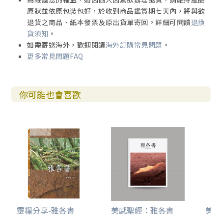
叁、寫書的地點
原狀並依原包裝包好，於收到商品鑑賞期七天內，將與欲
肆、寫書的日期
退貨之商品、紙本發票及原出貨單寄回。詳細可閱讀
退換
伍、收信人
貨須知
。
陸、寫作的環境
如需寄送海外，歡迎閱讀
海外訂購常見問題
。
柒、體裁及風格
更多常見問題FAQ
捌、本書的本旨
註釋
你可能也會喜歡
壹 引言
貳 蒙神揀選及憐憫得以成聖的子民（一3-二10）
一 祝頌：因盼望而欣喜的救恩（一3-5）
二 經受考驗的信心（一6-9）
三 由神啟示，由神成就的救恩（一10-12）
四 蒙神揀選子民新生活的形態：聖潔的生活（一13-二
10）
1 神子民道德生活的表現（一）（一13-21）
2 神子民兗德生活的表現（二）：彼此相愛及其基礎
（一22-25）
3 生命成長的動力：神恩惠的道（二1-3）
靈糧分享-雅各書
美感聖經：雅各書
美感
4 神子民獨特的身份及責任（二4-10）