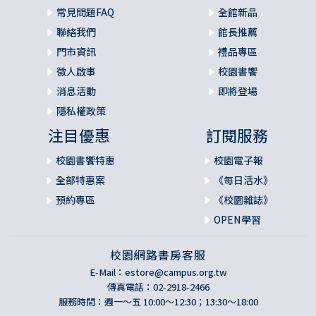
常見問題FAQ
全館新品
聯絡我們
館長推薦
門市資訊
禮品專區
徵人啟事
校園書饗
消息活動
即將登場
隱私權政策
注目優惠
訂閱服務
校園書饗特惠
校園電子報
全部特惠案
《每日活水》
預約專區
《校園雜誌》
OPEN學習
校園網路書房客服
E-Mail：
estore@campus.org.tw
傳真電話：02-2918-2466
服務時間：週一～五 10:00～12:30；13:30～18:00