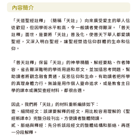
內容簡介
「天道聖經註釋」（簡稱「天註」）向來廣受愛主的華人信
徒歡迎，但因學術水平較高，令一般讀者覺得艱深。「普天
註釋」面世，是要將「天註」普及化，使普天下華人都愛讀
聖經，又深入明白聖經，讓聖經塑造信仰群體的生命和信
仰。
「普天註釋」保留「天註」的神學精髓、解經要點、作者陣
容，省去艱深難明的學術用語和原文，並加插思考問題，幫
助讀者將觀念融會貫通，反思信仰和生命，有助讀者把所學
的真理身體力行。無論是用作個人靈命追求，或是教會主日
學的課本或團契查經材料，都很合適。
因此，我們將「天註」的材料重新編排如下：
壹、細閱經文：該課要解釋的經文，用比較容易理解的《聖
經新譯本》完整分段刊出，方便讀者整體閱讀。
貳、脈絡與釋經：先分析該段經文的整體結構和脈絡，再逐
一分段解釋。