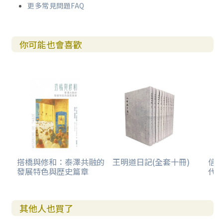
更多常見問題FAQ
你可能也會喜歡
搭橋與修和：泰澤共融的
王明道日記(全套十冊)
信
發展特色與歴史篇章
代史
其他人也買了