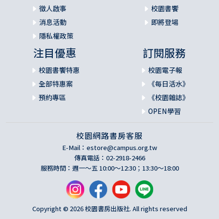
徵人啟事
校園書饗
消息活動
即將登場
隱私權政策
注目優惠
訂閱服務
校園書饗特惠
校園電子報
全部特惠案
《每日活水》
預約專區
《校園雜誌》
OPEN學習
校園網路書房客服
E-Mail：
estore@campus.org.tw
傳真電話：02-2918-2466
服務時間：週一～五 10:00～12:30；13:30～18:00
Copyright © 2026 校園書房出版社. All rights reserved