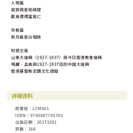
人物篇
苗族救星柏格理
獻身僳僳富能仁
宗教篇
新月晨星白帽族
附錄文章
山東大復興（1927-1937）與今日香港教會復興
瑪麗．孟森與1927-1937佰的中國大復興
香港基督教史蹟文化遊蹤
詳細資料
原書號：LCM401
ISBN：9789887785705
出版日期：20171001
頁數：166