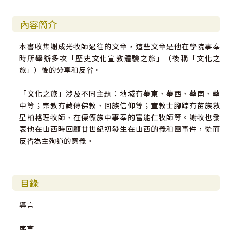
內容簡介
本書收集謝成光牧師過往的文章，這些文章是他在學院事奉
時所舉辦多次「歷史文化宣教體驗之旅」（後稱「文化之
旅」）後的分享和反省。
「文化之旅」涉及不同主題：地域有華東、華西、華南、華
中等；宗教有藏傳佛教、回族信仰等；宣教士腳踪有苗族救
星柏格理牧師、在傈僳族中事奉的富能仁牧師等。謝牧也發
表他在山西時回顧廿世紀初發生在山西的義和團事件，從而
反省為主殉道的意義。
目錄
導言
序言