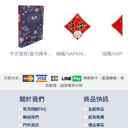
中文聖經(當代譯本...
磁鐵/GAP008...
磁鐵/GAP007
付款方式：
傳真刷卡、虛擬轉帳、郵
政劃撥、超商取貨付款
關於我們
商品快訊
常見問題FAQ
全館新品
聯絡我們
館長推薦
門市資訊
禮品專區