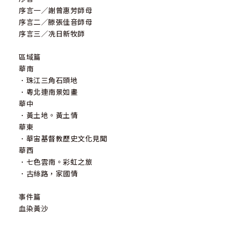
序言一／謝曾惠芳師母
序言二／滕張佳音師母
序言三／冼日新牧師
區域篇
華南
．珠江三角石頭地
．粵北連南景如畫
華中
．黃土地。黃土情
華東
．華宙基督教歷史文化見聞
華西
．七色雲南。彩虹之旅
．古絲路，家國情
事件篇
血染黃沙