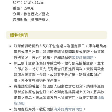
尺寸：14.8 x 21cm
重量：290克
分類：教會歷史／歷史
適用對象：適用所有人
購物說明
訂單備貨時間約3-5天不包含週末及國定假日，庫存足夠為
當日或隔日出貨，如遇廠商調貨時間延長或絕版、缺貨等
特殊情況，將另行通知。詳細請點選
常見訂單問題
。
線上刷卡金額僅為訂單成立時，銀行預先授權金額，並未
立即扣款，待訂單完成寄出當日將進行請款，實際請款金
額即為出貨單上金額，故如有更改訂單、缺貨或取消訂
購，皆不會有刷退程序產生。
為維護您的權益，如因個人因素欲辦理退貨，請維持產品
原狀並依原包裝包好，於收到商品鑑賞期七天內，將與欲
退貨之商品、紙本發票及原出貨單寄回。詳細可閱讀
退換
貨須知
。
如需寄送海外，歡迎閱讀
海外訂購常見問題
。