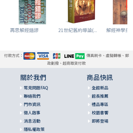
第7章 敘事體 267
詮釋聖經的敘事 269
一、來源批判269
二、 形式批判 270
再思解經錯謬
21世紀舊約導論(...
解經神學探
三、編輯批判 270
敘事批判的方法論 271
一、隱含作者與敘事者 273
二、敘事觀點、意識型態、敘事世界 274
付款方式：
傳真刷卡、虛擬轉帳、郵
三、敘事與故事時間 276
政劃撥、超商取貨付款
四、結構佈局277
五、角色描寫與對話 278
關於我們
商品快訊
六、故事背景 280
常見問題FAQ
全館新品
七、暗示的解釋 281
八、隱含的讀者283
聯絡我們
館長推薦
九、結論 284
門市資訊
禮品專區
敘事批判的弱點285
徵人啟事
校園書饗
一、非歷史化的傾向285
消息活動
即將登場
二、將作者擱在一旁286
三、否定原意或指涉意義287
隱私權政策