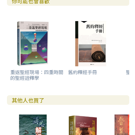
你可能也會喜歡
六、總結227
以社會學作為解經工具228
社會學進路的問題230
一、模式的誤用231
二、修正主義232
三、一般化的傾向232
四、資料的貧乏232
五、改變體系範疇的傾向233
六、簡化主義233
七、理論的混亂234
重返聖經現場：四重時間
舊約釋經手冊
聖
八、決定主義235
的聖經詮釋學
評估與方法論 235
第二部 文體分析 239
第6章 舊約律法 245
其他人也買了
舊約中「妥拉」的用法 246
法典與集成 248
潔淨和不潔淨253
祭禮系統 257
舊約和新約聖徒 263