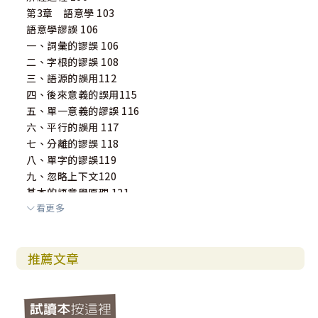
第3章 語意學 103
語意學謬誤 106
一、詞彙的謬誤 106
二、字根的謬誤 108
三、語源的誤用112
四、後來意義的誤用115
五、單一意義的謬誤 116
六、平行的誤用 117
七、分離的謬誤 118
八、單字的謬誤119
九、忽略上下文120
基本的語意學原理 121
看更多
一、意義 121
二、意思與指涉 122
三、結構語言學 125
推薦文章
四、情境 126
五、深層結構128
六、句法和語意學 129
七、語意範圍130