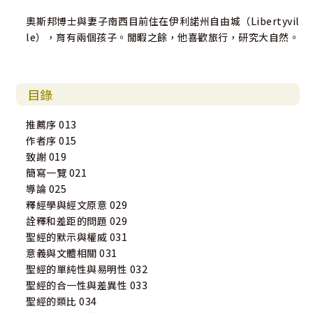
奧斯邦博士與妻子南西目前住在伊利諾州自由城（Libertyvil
le），育有兩個孩子。閒暇之餘，他喜歡旅行，研究大自然。
目錄
推薦序 013
作者序 015
致謝 019
簡寫一覽 021
導論 025
釋經學與經文原意 029
詮釋和差距的問題 029
聖經的默示與權威 031
意義與文體相關 031
聖經的單純性與易明性 032
聖經的合一性與差異性 033
聖經的類比 034