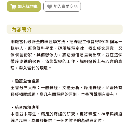
加入購物車
加入喜愛商品
內容簡介
網羅當代最齊全的釋經學方法，把釋經工作變得跟CSI辦案一
樣迷人，既像個科學家，運用解釋定律，找出經文原意；又
像個藝術家，具備想像力，將活潑信息呈現出來，並在這個
循序漸進的過程，倚靠聖靈的工作，解明貼近上帝心意的真
理，帶入當代的環境。
‧涵蓋全備議題
全書分三大部：一般釋經、文體分析、應用釋經，涵蓋所有
釋經相關議題。舉凡有關釋經的原則，本書可說應有盡有。
‧統合解釋應用
本書並未專注、滿足於釋經的研究，更將釋經、神學與講道
統合起來，為釋經提供了一個更健全的基礎與定位。