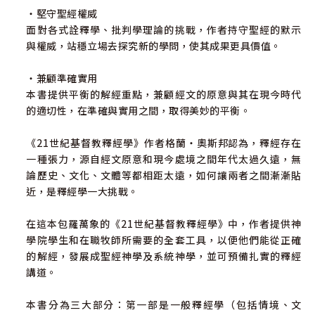
‧堅守聖經權威
面對各式詮釋學、批判學理論的挑戰，作者持守聖經的默示
與權威，站穩立場去探究新的學問，使其成果更具價值。
‧兼顧準確實用
本書提供平衡的解經重點，兼顧經文的原意與其在現今時代
的適切性，在準確與實用之間，取得美妙的平衡。
《21世紀基督教釋經學》作者格蘭‧奧斯邦認為，釋經存在
一種張力，源自經文原意和現今處境之間年代太過久遠，無
論歷史、文化、文體等都相距太遠，如何讓兩者之間漸漸貼
近，是釋經學一大挑戰。
在這本包羅萬象的《21世紀基督教釋經學》中，作者提供神
學院學生和在職牧師所需要的全套工具，以便他們能從正確
的解經，發展成聖經神學及系統神學，並可預備扎實的釋經
講道。
本書分為三大部分：第一部是一般釋經學（包括情境、文