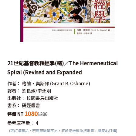
21世紀基督教釋經學(精)／The Hermeneutical
Spiral (Revised and Expanded
作者：
格蘭‧奧斯邦
(Grant R. Osborne)
譯者：
劉良淑/李永明
出版社：
校園書房出版社
書系：
研經叢書
1080
特價 NT
1200
參考庫存量：
4
(可訂購商品，若庫存數量不足，將於結帳後為您進貨，請安心訂購)