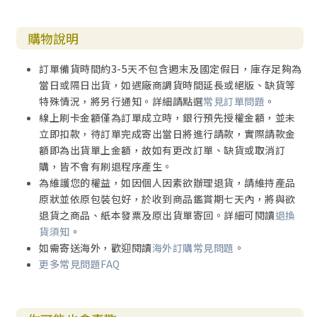
結論 182
附錄：轉換語法 184
購物說明
附錄：修辭批判 188
附錄：中性語言的辯論 199
訂單備貨時間約3-5天不包含週末及國定假日，庫存足夠為
第5章 歷史與文化背景 207
當日或隔日出貨，如遇廠商調貨時間延長或絕版、缺貨等
研究的範圍 212
特殊情況，將另行通知。詳細請點選
常見訂單問題
。
一、地理 212
線上刷卡金額僅為訂單成立時，銀行預先授權金額，並未
二、政治 213
立即扣款，待訂單完成寄出當日將進行請款，實際請款金
三、經濟213
額即為出貨單上金額，故如有更改訂單、缺貨或取消訂
四、軍事與戰爭214
購，皆不會有刷退程序產生。
五、文化習俗215
為維護您的權益，如因個人因素欲辦理退貨，請維持產品
六、宗教習俗 218
原狀並依原包裝包好，於收到商品鑑賞期七天內，將與欲
七、總結 219
退貨之商品、紙本發票及原出貨單寄回。詳細可閱讀
退換
背景資料的特定來源 220
貨須知
。
一、舊約的暗引220
如需寄送海外，歡迎閱讀
海外訂購常見問題
。
二、以兩約之間文學為出處的間接引用 222
更多常見問題FAQ
三、昆蘭的平行材料222
四、拉比的平行材料224
五、希臘的平行材料226