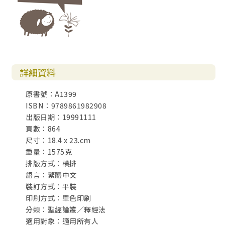
八、內涵的意義133
九、語意場／聚合（詞形變化）的研究：同義字、反義字、
組合字的分析134
十、模稜兩可與雙重含義139
結論：詞彙研究的方法論 141
第4章 句法 147
詳細資料
聖經的句型轉換 149
腓利門書4～7節敘述分解153
原書號：A1399
執行和情緒用語155
ISBN：9789861982908
喻象語言 158
出版日期：19991111
一、比較式的喻象162
頁數：864
二、補充或使文意完滿的喻象165
尺寸：18.4 x 23.cm
三、不完整的喻象語言167
重量：1575克
四、對比或貶抑式的喻象168
排版方式：橫排
五、以關聯或關係為主的喻象169
語言：繁體中文
六、擬人式的喻象169
裝訂方式：平裝
結論170
印刷方式：單色印刷
聖經的例子170
分類：聖經論叢／釋經法
一、西番雅書三章14～17節 171
適用對象：適用所有人
二、以弗所書三章16～19節 175