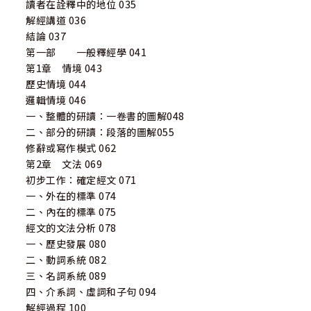
讀者在詮釋中的地位 035
解經講道 036
結論 037
第一部 一般釋經學 041
第1章 情境 043
歷史情境 044
邏輯情境 046
一、整體的研讀：一卷書的圖解048
二、部分的研讀：段落的圖解055
修辭或寫作模式 062
第2章 文法 069
初步工作：確定經文 071
一、外在的標準 074
二、內在的標準 075
經文的文法分析 078
一、歷史發展 080
二、動詞系統 082
三、名詞系統 089
四、介系詞、虛詞和子句 094
解經過程 100