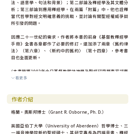
法、語意學、句法和背景）；第二部論及釋經學及其文體分
析；第三部論到應用釋經學。在兩篇「附篇」中，他也詮釋
當代哲學對經文明確意義的挑戰，並討論有關聖經權威爭辯
所引發的問題。
因應二十一世紀的需求，作者將本書的前身《基督教釋經學
手冊》全書各章都作了必要的修訂，還加添了兩章〈舊約律
法〉（第六章）、〈新約中的舊約〉（第十四章），參考書
目也全面更新。
(本書榮獲1993年今日基督教雜誌神學及聖經研究類專家評審
看更多
獎)
作者介紹
格蘭‧奧斯邦博士（Grant R. Osborne, Ph. D.）
英國亞伯丁大學（University of Aberdeen）哲學博士、三
一福音神學院新約聖經碩士、其研究專長為四福音書、釋經