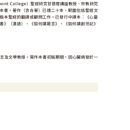
tmont College）聖經研究甘德理講座教授、宗教研究
本書。著作（含合著）已達二十本，範圍包括聖經文
版本聖經的翻譯或顧問工作。已發行中譯本：《心靈
書》（漢語）、《如何讀箴言》、《如何讀創世記》
院舊約語言及文學教授。寫作本書初版期間，因心臟病發於一