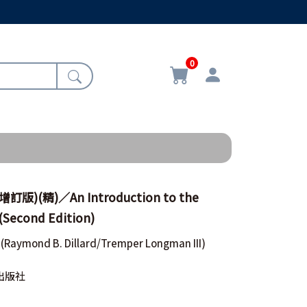
0
)(精)／An Introduction to the
(Second Edition)
(Raymond B. Dillard/Tremper Longman III)
出版社