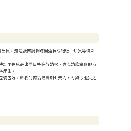
日出貨，如遇廠商調貨時間延長或絕版、缺貨等特殊
待訂單完成寄出當日將進行請款，實際請款金額即為
序產生。
包裝包好，於收到商品鑑賞期七天內，將與欲退貨之