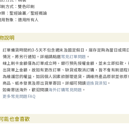
印刷方式：雙色印刷
分類：聖經論叢／聖經概論
適用對象：適用所有人
物說明
訂單備貨時間約3-5天不包含週末及國定假日，庫存足夠為當日或隔
情況，將另行通知。詳細請點選
常見訂單問題
。
線上刷卡金額僅為訂單成立時，銀行預先授權金額，並未立即扣款，
出貨單上金額，故如有更改訂單、缺貨或取消訂購，皆不會有刷退程
為維護您的權益，如因個人因素欲辦理退貨，請維持產品原狀並依原
商品、紙本發票及原出貨單寄回。詳細可閱讀
退換貨須知
。
如需寄送海外，歡迎閱讀
海外訂購常見問題
。
更多常見問題FAQ
可能也會喜歡