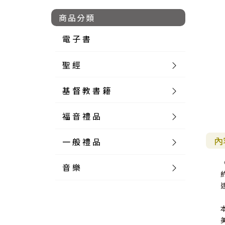
商品分類
電 子 書
聖 經
基 督 教 書 籍
新 舊 約 聖 經
福 音 禮 品
簡 體 聖 經
聖 經 論 叢
和 合 本
內
一 般 禮 品
英 文 聖 經
神 學 類
福 音 飾 品 配 件
和 合 本 標 點
參 考 書 工 具 書
音 樂
外 文 聖 經
實 踐 神 學
福 音 家 飾 用 品
一 般 卡 片
新 標 點 和 合 本
K J V
摩 西 五 經
系 統 神 學
福 音 項 鍊
讀 經 法
中 外 文 聖 經
教 會 歷 史
福 音 生 活 雜 貨
一 般 文 具
詩 本 樂 譜
和 合 本 修 訂 版
E S V
歷 史 書
神 、 創 造
宣 教 差 傳
福 音 耳 環 / 耳 夾
福 音 桌 飾 品
萬 用 卡
釋 經 法
創 世 記
註 釋 本 聖 經
生 命 造 就
福 音 食 器 廚 房
食 器 廚 房
C D
現 代 中 文 譯 本
G N B
和 合 本 / N I V
舊 約 註 釋
基 督
社 會 參 與
歷 史
福 音 手 環 / 手 鍊
福 音 布 軸 掛 畫
福 音 服 飾 布 品
貼 紙
日 記 . 筆 記
音 樂 叢 書
聖 經 概 論
出 埃 及 記
約 書 亞 記