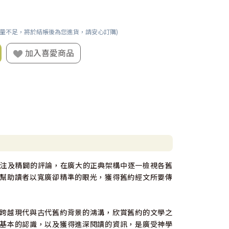
數量不足，將於結帳後為您進貨，請安心訂購)
加入喜愛商品
關注及精闢的評論，在廣大的正典架構中逐一檢視各舊
幫助讀者以寬廣卻精準的眼光，獲得舊約經文所要傳
跨越現代與古代舊約背景的鴻溝，欣賞舊約的文學之
基本的認識，以及獲得進深閱讀的資訊，是廣受神學