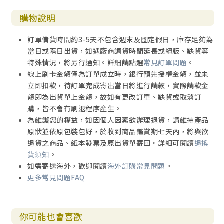
1.3.1 最後的勸導（十三1~17）
購物說明
1.3.2 代禱需要（十三18~19）
1.3.3 祝福與問安（十三20~25）
訂單備貨時間約3-5天不包含週末及國定假日，庫存足夠為
1.4 信仰省思（十三章）
當日或隔日出貨，如遇廠商調貨時間延長或絕版、缺貨等
2. 進階研讀書目
特殊情況，將另行通知。詳細請點選
常見訂單問題
。
線上刷卡金額僅為訂單成立時，銀行預先授權金額，並未
第二部：普通書信
立即扣款，待訂單完成寄出當日將進行請款，實際請款金
第五章 普通書信導論
額即為出貨單上金額，故如有更改訂單、缺貨或取消訂
1. 普通書信遭受的誤解及其真確性的重要
購，皆不會有刷退程序產生。
2.「普通書信」的來由及其在新約正典的角色
為維護您的權益，如因個人因素欲辦理退貨，請維持產品
3. 普通書信的神學信息
原狀並依原包裝包好，於收到商品鑑賞期七天內，將與欲
3.1 在今世可經歷的神
退貨之商品、紙本發票及原出貨單寄回。詳細可閱讀
退換
3.2 基督的神聖身份與榜樣
貨須知
。
3.3 真道的扎根和建立
如需寄送海外，歡迎閱讀
海外訂購常見問題
。
3.4 整全的信
更多常見問題FAQ
3.5 今世的夢幻與完結
第三部：雅各書
你可能也會喜歡
第六章 雅各書（一）