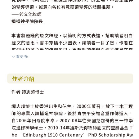
的聖經導讀，誠意向各位有意研讀聖經的肢體推薦。
——郭文池牧師
播道神學院院長
本書將嚴謹的原文釋經，以簡明的方式表達，幫助讀者明白
經文的意思。書中穿插不少圖表，讓讀者一目了然。作者在
每個大段落之後的信仰省思，更幫助讀者明白經文信息在當
看更多
下的意義。閱讀本書的人有福了！
——李志秋博士
新加坡神學院新約教授
作者介紹
作者 譚志超博士
譚志超博士於香港出生和信主，2000年蒙召，放下土木工程
師的專業入讀播道神學院，後於青衣平安福音堂作傳道人。
自2006年回母院事奉，2007-08年往美國芝加哥的三一神學
院進修神學碩士，2010-14年獲斯托得牧師創立的靈風基金 T
he ‘Edinburgh 1910 Centenary’ PhD Scholarship Aw