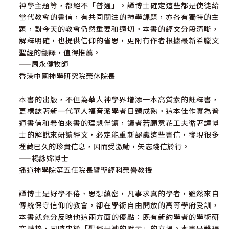
神學主題等，都絕不「普通」。譚博士確定這些都是使徒給
當代教會的書信，有共同關注的神學課題，亦各有獨特的主
題，對今天的教會仍然重要和適切。本書的經文分段清晰，
解釋明確，也提供信仰的省思，更附有作者根據最新希臘文
聖經的翻譯，值得推薦。
——周永健牧師
香港中國神學研究院榮休院長
本書的出版，不但為華人神學界增添一本高質素的註釋書，
更標誌著新一代華人福音派學者日臻成熟。這本佳作實為普
通書信和希伯來書的理想伴讀，讀者若願意花工夫循著譚博
士的解說來研讀經文，必定能重新認識這些書信，發現很多
埋藏已久的珍貴信息，因而受激勵，矢志踐信於行。
——楊詠嫦博士
播道神學院第五任院長暨聖經科榮譽教授
譚博士是好學不倦、思想縝密，凡事求真的學者，雖然來自
傳統保守信仰的教會，卻在學術自由開放的高等學府受訓，
本書就充分反映他這兩方面的優點：既有新約學者的學術研
究精粹，同時忠於「聖經是神的默示」的立場。本書是難得