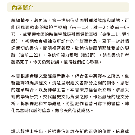
內容簡介
紙短情長，義更深。第一世紀信徒面對種種試煉和試誘，可
能因風雨欲來的逼迫而退縮（來十二4；雅一2；彼前一6~
7），或受假教師的時尚學說吸引而偏離真道（彼後二1；猶4
節）。初期教會領袖為所託付的羊群而焦急，寫下一封封情
詞懇切的書信，闡明福音義理，勸勉信徒跟隨耶穌受苦的腳
蹤（彼前二21），為信仰竭力奮戰（猶3節）。這些書信作者
雖然死了，今天仍舊說話，值得我們細心聆聽。
本書根據希臘文聖經最新版本，綜合各中英譯本之所長，重
新翻譯和編排經文，清楚呈現經文各部分之間的關係、思想
的起承轉合，以及神學主旨。本書秉持福音派立場，涉獵尖
端的學術研究，交代歷史文化背景之餘，作出嚴謹的經文分
析，拆解釋經和神學難題，將聖經作者昔日寫下的書信，轉
化為富時代感的信息，向今天的信徒說話。
譚志超博士指出，普通書信無論在新約正典的位置、信息或