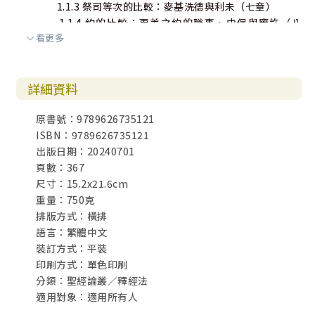
1.1.3 祭司等次的比較：麥基洗德與利未（七章）
1.1.4 約的比較：更美之約的職事、中保與應許（八
看更多
章）
1.1.5 聖所、職事和祭物的比較：一次與永遠（九1~十
18）
詳細資料
1.2 信仰省思（五11~十18）
原書號：9789626735121
第四章 希伯來書（四）
ISBN：9789626735121
1. 經文分析（續）
出版日期：20240701
1.1 信心對讀者的重要（十19~十二29）
頁數：367
1.1.1 基督為新的道路如何影響我們（十19~25）
尺寸：15.2x21.6cm
1.1.2 對讀者的重要性（IV）：藐視神兒子工作的危險
重量：750克
（十26~31）
排版方式：橫排
1.1.3 鼓勵以信心堅忍（十32~39）
語言：繁體中文
1.1.4 信心的表現（十一章）
裝訂方式：平裝
1.1.5 信心的訓練（十二1~13）
印刷方式：單色印刷
1.1.6 對讀者的重要性（V）：背棄和棄絕神的可怕
分類：聖經論叢／釋經法
（十二14~29）
適用對象：適用所有人
1.2 信仰省思（十19~十二29）
1.3 結語：最後的鼓勵（十三章）