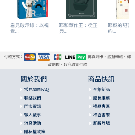
2.3 信仰省思（一1~18）
第七章 雅各書（二）
看見啟示錄：以視
耶和華作王：從正
耶穌的記號
1. 經文分析（續）
覺...
典...
約...
1.1 靈性健全的證據：順服神的道（一19~二26）
1.1.1 論聽道與行道（一19~27）
1.1.2 論偏私（二1~13）
1.1.3 論信仰／信心與行為（二14~26）
付款方式：
傳真刷卡、虛擬轉帳、郵
附註：雅各的「因行為稱義」與保羅的「因信稱義」矛盾
政劃撥、超商取貨付款
嗎？
2. 信仰省思（一19~二26）
關於我們
商品快訊
常見問題FAQ
全館新品
第八章 雅各書（三）
1. 經文分析（續）
聯絡我們
館長推薦
1.1 靈性健全的表徵：講話、智慧和財富（三1~五6）
門市資訊
禮品專區
1.1.1 論舌頭（三1~12）
徵人啟事
校園書饗
1.1.2 論上頭來的智慧（三13~18）
消息活動
即將登場
1.1.3 論與世俗為友（四1~10）
隱私權政策
1.1.4 論批評（四11~12）