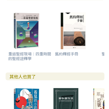
1. 雅各書緒論
1.1 雅各書的重要性
1.2 作者
1.3 寫作年期
1.4 寫作地點
1.5 寫作對象
1.6 寫作目的
1.7 經文脈絡與大綱
1.8 神學主題
1.8.1 信心與行為
重返聖經現場：四重時間
舊約釋經手冊
聖
的聖經詮釋學
1.8.2 君尊的律法與邁向整全的生命
1.8.3 神我們的父
1.8.4 一字兩用的「主」
2. 經文分析
其他人也買了
2.1 問安（一1）
2.2 靈性健全的心態：面對試驗（一2~18）
2.2.1 論試驗中的信（一2~8）
2.2.2 論卑微與富足（一9~11）
2.2.3 論忍受試驗（一12~15）
2.2.4 論神的美善（一16~18）