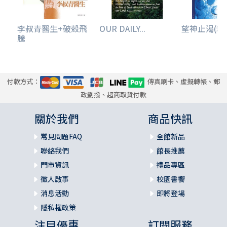
李叔青醫生+破殼飛
OUR DAILY...
望神止渴(精
騰
付款方式：
傳真刷卡、虛擬轉帳、郵
政劃撥、超商取貨付款
關於我們
商品快訊
常見問題FAQ
全館新品
聯絡我們
館長推薦
門市資訊
禮品專區
徵人啟事
校園書饗
消息活動
即將登場
隱私權政策
注目優惠
訂閱服務