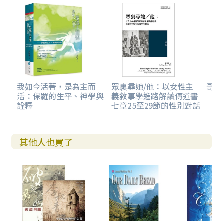
我如今活著，是為主而
眾裏尋她/他：以女性主
哥
活：保羅的生平、神學與
義敘事學進路解讀傳道書
詮釋
七章25至29節的性別對話
其他人也買了