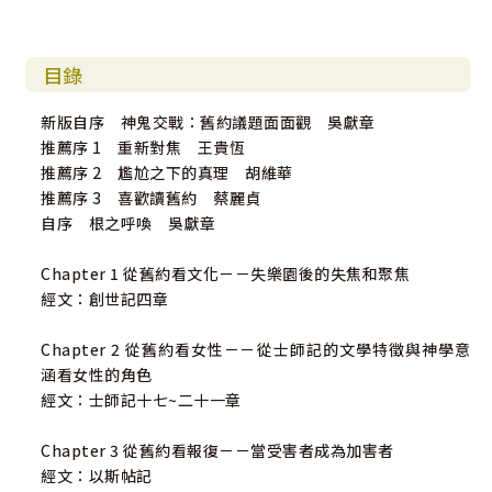
目錄
新版自序 神鬼交戰：舊約議題面面觀 吳獻章
推薦序 1 重新對焦 王貴恆
推薦序 2 尷尬之下的真理 胡維華
推薦序 3 喜歡讀舊約 蔡麗貞
自序 根之呼喚 吳獻章
Chapter 1 從舊約看文化－－失樂園後的失焦和聚焦
經文：創世記四章
Chapter 2 從舊約看女性－－從士師記的文學特徵與神學意
涵看女性的角色
經文：士師記十七~二十一章
Chapter 3 從舊約看報復－－當受害者成為加害者
經文：以斯帖記