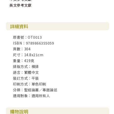
英文參考文獻
詳細資料
原書號：OT0013
ISBN：9789866355059
頁數：304
尺寸：14.8x21cm
重量：419克
排版方式：橫排
語言：繁體中文
裝訂方式：平裝
印刷方式：單色印刷
分類：聖經論叢／專題論述
適用對象：適用所有人
購物說明