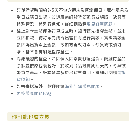
訂單備貨時間約3-5天不包含週末及國定假日，庫存足夠為
當日或隔日出貨，如遇廠商調貨時間延長或絕版、缺貨等
特殊情況，將另行通知。詳細請點選
常見訂單問題
。
線上刷卡金額僅為訂單成立時，銀行預先授權金額，並未
立即扣款，待訂單完成寄出當日將進行請款，實際請款金
額即為出貨單上金額，故如有更改訂單、缺貨或取消訂
購，皆不會有刷退程序產生。
為維護您的權益，如因個人因素欲辦理退貨，請維持產品
原狀並依原包裝包好，於收到商品鑑賞期七天內，將與欲
退貨之商品、紙本發票及原出貨單寄回。詳細可閱讀
退換
貨須知
。
如需寄送海外，歡迎閱讀
海外訂購常見問題
。
更多常見問題FAQ
你可能也會喜歡