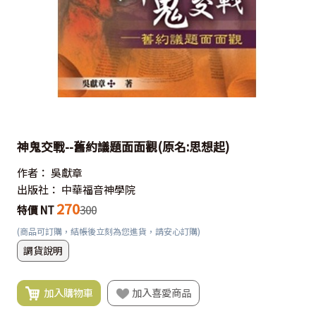
神鬼交戰--舊約議題面面觀(原名:思想起)
作者：
吳獻章
出版社：
中華福音神學院
270
特價 NT
300
(商品可訂購，結帳後立刻為您進貨，請安心訂購)
調貨說明
加入購物車
加入喜愛商品