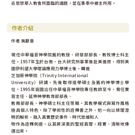
去思想華人教會所面臨的議題，並在事奉中被主所用。
作者介紹
作者 吳獻章
現任中華福音神學院舊約教授、研發部部長、教牧博士科主
任。1957年生於台南，台大研究所畢業後赴美進修，得到美
國伊利諾大學理論應用力學博士後，轉進
芝加哥神學院（Trinity International
University）研讀，先後取得道學碩士及舊約神學博士學
位。1995年返國出任中華福音神學院專任教師至今，曾任實
習主任、延伸神學教育部部長、
教務部部長、神學碩士科主任等職。其教學模式與寫作風格
極具個人特色。除了學術性的詮釋書之外，他一向以條理澄
明的解析、融入真實歷史事件、時代思維和人
物作為詮釋例證，以其將深奧的聖經真理，翔實、清晰地傳
達出來。