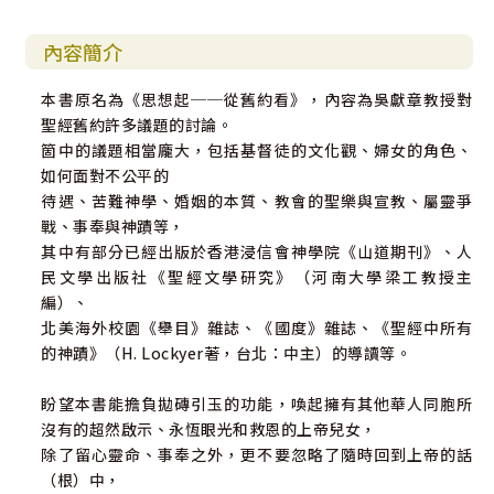
內容簡介
本書原名為《思想起──從舊約看》，內容為吳獻章教授對
聖經舊約許多議題的討論。
箇中的議題相當龐大，包括基督徒的文化觀、婦女的角色、
如何面對不公平的
待遇、苦難神學、婚姻的本質、教會的聖樂與宣教、屬靈爭
戰、事奉與神蹟等，
其中有部分已經出版於香港浸信會神學院《山道期刊》、人
民文學出版社《聖經文學研究》（河南大學梁工教授主
編）、
北美海外校園《舉目》雜誌、《國度》雜誌、《聖經中所有
的神蹟》（H. Lockyer著，台北：中主）的導讀等。
盼望本書能擔負拋磚引玉的功能，喚起擁有其他華人同胞所
沒有的超然啟示、永恆眼光和救恩的上帝兒女，
除了留心靈命、事奉之外，更不要忽略了隨時回到上帝的話
（根）中，