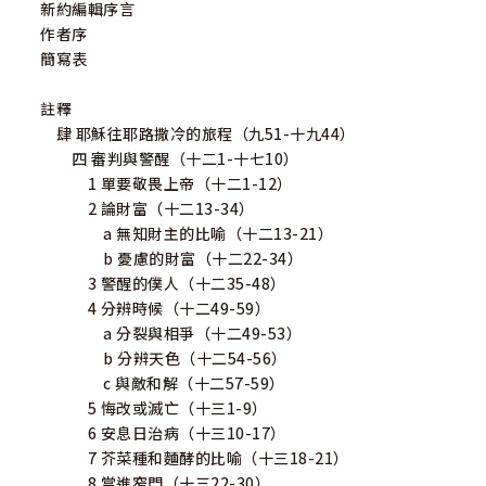
新約編輯序言
作者序
簡寫表
註釋
肆 耶穌往耶路撒冷的旅程（九51-十九44）
四 審判與警醒（十二1-十七10）
1 單要敬畏上帝（十二1-12）
2 論財富（十二13-34）
a 無知財主的比喻（十二13-21）
b 憂慮的財富（十二22-34）
3 警醒的僕人（十二35-48）
4 分辨時候（十二49-59）
a 分裂與相爭（十二49-53）
b 分辨天色（十二54-56）
c 與敵和解（十二57-59）
5 悔改或滅亡（十三1-9）
6 安息日治病（十三10-17）
7 芥菜種和麵酵的比喻（十三18-21）
8 當進窄門（十三22-30）