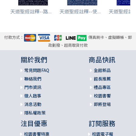
b 論聖經的應驗（二十四44-49）
天道聖經註釋--路...
天道聖經註釋--使...
天道聖經註釋-
4 耶穌升天（二十四50-53）
參考書目
付款方式：
傳真刷卡、虛擬轉帳、郵
政劃撥、超商取貨付款
關於我們
商品快訊
常見問題FAQ
全館新品
聯絡我們
館長推薦
門市資訊
禮品專區
徵人啟事
校園書饗
消息活動
即將登場
隱私權政策
注目優惠
訂閱服務
校園書饗特惠
校園電子報