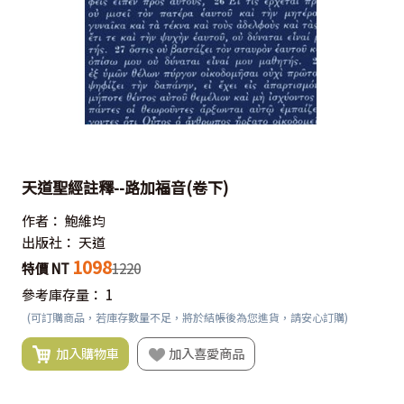
天道聖經註釋--路加福音(卷下)
作者：
鮑維均
出版社：
天道
1098
特價 NT
1220
參考庫存量：
1
(可訂購商品，若庫存數量不足，將於結帳後為您進貨，請安心訂購)
加入購物車
加入喜愛商品