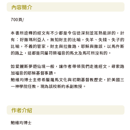
內容簡介
700頁/
本書所詮釋的經文有不少都是令信徒深刻並耳熟能詳的，計
有：好撒瑪利亞人，無知財主的比喻，失羊、失錢、失子的
比喻，不義的管家，財主與拉撒路，耶穌與撒該，以馬仵斯
的路上，這都是同屬符類福音的馬太及馬可所沒有的。
如愛麗斯夢遊仙境一般，讓作者帶領我們走進經文，尋索路
加福音的耶穌基督事蹟。
鮑維均博士主修希臘羅馬文化與初期基督教歷史，於美國三
一神學院任教，現為該校新約系副教授。
作者介紹
鮑維均博士