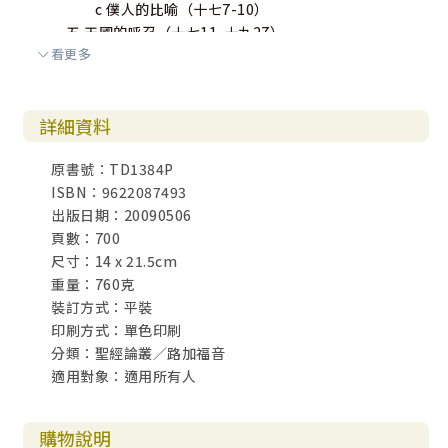
c 僕人的比喻（十七7-10）
五 天國的呼召（十七11-十九27）
看更多
1 十個痊癒者的回應（十七11-19）
2 神國的取捨（十七20-37）
3 寡婦和法官的比喻（十八1-8）
詳細資料
4 法利賽人和稅吏的禱告（十八9-14）
5 孩童與天國（十八15-17）
原書號：TD1384P
6 財主與天國（十八18-30）
ISBN：9622087493
7 耶路撒冷將棄絕人子（十八31-34）
出版日期：20090506
8 瞎子的信心和醫治（十八34-43）
頁數：700
9 撒該蒙拯救（十九1-10）
尺寸：14 x 21.5cm
10 十錠銀子的比喻（十九11-27）
重量：760克
六 耶穌臨近耶路撒冷（十九28-44）
裝訂方式：平裝
1 耶穌光榮進耶路撒冷（十九28-40）
印刷方式：單色印刷
2 耶穌為耶路撒冷哀哭（十九41-44）
分類：聖經論叢／路加福音
伍 耶穌的受審和上帝的拯救（十九45-二十四53）
適用對象：適用所有人
一 耶穌與耶路撒冷領袖的爭議（十九45-二十一4）
1 潔淨聖殿（十九45-48）
2 質疑耶穌的權柄（二十1-8）
購物說明
3 兇惡園戶的比喻（二十9-19）