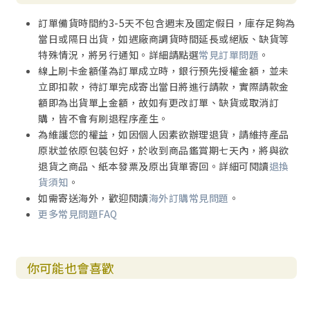
4 納稅給該撒的問題（二十20-26）
訂單備貨時間約3-5天不包含週末及國定假日，庫存足夠為
5 復活的問題（二十27-40）
當日或隔日出貨，如遇廠商調貨時間延長或絕版、缺貨等
6 大衛子孫的問題（二十41-44）
特殊情況，將另行通知。詳細請點選
常見訂單問題
。
7 文士領袖與寡婦（二十45-二十一4）
線上刷卡金額僅為訂單成立時，銀行預先授權金額，並未
二 耶路撒冷被毀與人子再臨的預言（二十一5-38）
立即扣款，待訂單完成寄出當日將進行請款，實際請款金
1 預兆和逼迫（二十一5-19）
額即為出貨單上金額，故如有更改訂單、缺貨或取消訂
2 耶路撒冷被毀的預兆（二十一20-24）
購，皆不會有刷退程序產生。
3 人子降臨的預兆（二十一25-28）
為維護您的權益，如因個人因素欲辦理退貨，請維持產品
4 無花果樹的比喻（二十一29-33）
原狀並依原包裝包好，於收到商品鑑賞期七天內，將與欲
5 勸告門徒警醒（二十一34-38）
退貨之商品、紙本發票及原出貨單寄回。詳細可閱讀
退換
三 耶穌的受難（二十二1-二十三56）
貨須知
。
1 猶大出賣主的安排（二十二1-6）
如需寄送海外，歡迎閱讀
海外訂購常見問題
。
2 最後晚餐（二十二7-38）
更多常見問題FAQ
a 晚餐的預備（二十二7-13）
b 逾越節的晚餐（二十二14-23）
c 神國的治理方式（二十二24-30）
你可能也會喜歡
d 預言彼得否認主（二十二31-34）
e 被賣與差遣（二十二35-38）
3 橄欖山上的禱告（二十二39-46）