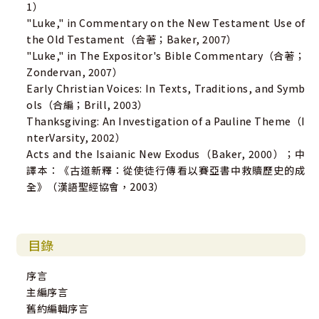
1）
"Luke," in Commentary on the New Testament Use of
the Old Testament（合著；Baker, 2007）
"Luke," in The Expositor's Bible Commentary（合著；
Zondervan, 2007）
Early Christian Voices: In Texts, Traditions, and Symb
ols（合編；Brill, 2003）
Thanksgiving: An Investigation of a Pauline Theme（I
nterVarsity, 2002）
Acts and the Isaianic New Exodus（Baker, 2000）；中
譯本：《古道新釋：從使徒行傳看以賽亞書中救贖歷史的成
全》（漢語聖經協會，2003）
目錄
序言
主編序言
舊約編輯序言