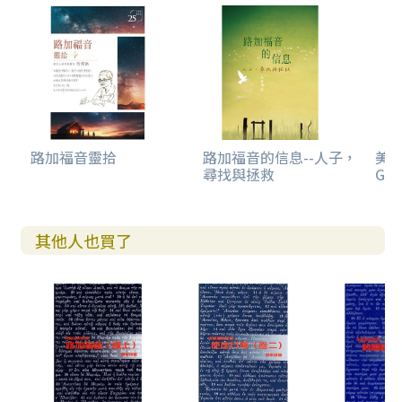
4 耶穌被捉拿（二十二47-53）
5 彼得否認主（二十二54-65）
6 耶穌受審（二十二66-二十三25）
a 在公會前的審訊（二十二66-71）
b 在彼拉多前的審訊（二十三1-5）
c 在希律前的審訊（二十三6-12）
d 在彼拉多前被定罪（二十三13-25）
7 耶穌的死（二十三26-56）
路加福音靈拾
路加福音的信息--人子，
美感
尋找與拯救
Gos
a 往「國髏地」（二十三26-32）
b 被釘十字架（二十三33-43）
c 死亡的經過（二十三44-49）
d 安葬（二十三50-56）
其他人也買了
四 耶穌的復活和升天（二十四1-53）
1 復活後的空墳墓（二十四1-12）
2 以馬忤斯路上的相遇（二十四13-35）
a 相遇與對話（二十四13-27）
b 擘餅（二十四28-32）
c 向門徒報信（二十四33-35）
3 耶穌向門徒顯現（二十四36-49）
a 顯現（二十四36-43）