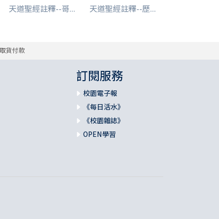
天道聖經註釋--哥...
天道聖經註釋--歷...
取貨付款
訂閱服務
校園電子報
《每日活水》
《校園雜誌》
OPEN學習