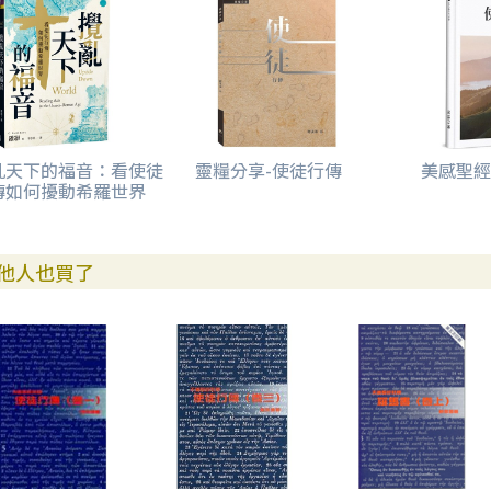
亂天下的福音：看使徒
靈糧分享-使徒行傳
美感聖經
傳如何擾動希羅世界
他人也買了