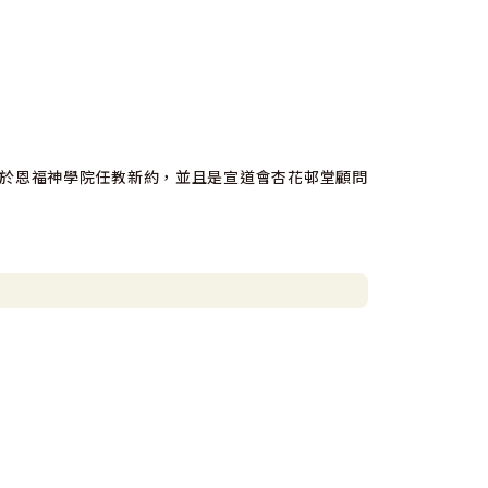
於恩福神學院任教新約，並且是宣道會杏花邨堂顧問