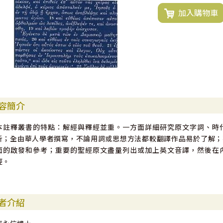
加入購物車
容簡介
本註釋叢書的特點：解經與釋經並重。一方面詳細研究原文字詞、時
析；全由華人學者撰寫，不論用詞或思想方法都較翻譯作品易於了解；
面的啟發和參考；重要的聖經原文盡量列出或加上英文音譯，然後在
經。
者介紹