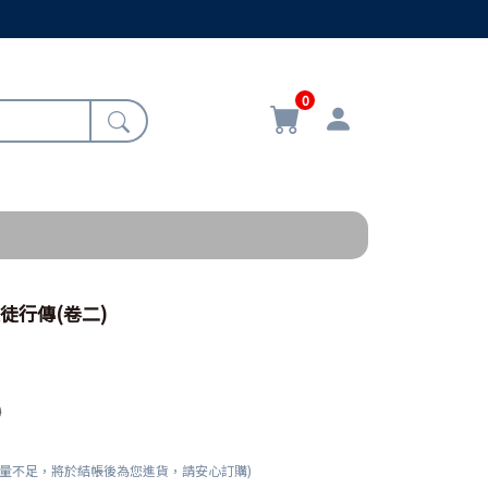
0
徒行傳(卷二)
0
數量不足，將於結帳後為您進貨，請安心訂購)