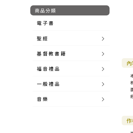
商品分類
電 子 書
聖 經
基 督 教 書 籍
新 舊 約 聖 經
內
福 音 禮 品
簡 體 聖 經
聖 經 論 叢
和 合 本
一 般 禮 品
英 文 聖 經
神 學 類
福 音 飾 品 配 件
和 合 本 標 點
參 考 書 工 具 書
音 樂
外 文 聖 經
實 踐 神 學
福 音 家 飾 用 品
一 般 卡 片
新 標 點 和 合 本
K J V
摩 西 五 經
系 統 神 學
福 音 項 鍊
讀 經 法
中 外 文 聖 經
教 會 歷 史
福 音 生 活 雜 貨
一 般 文 具
詩 本 樂 譜
和 合 本 修 訂 版
E S V
歷 史 書
神 、 創 造
宣 教 差 傳
福 音 耳 環 / 耳 夾
福 音 桌 飾 品
萬 用 卡
釋 經 法
創 世 記
作
註 釋 本 聖 經
生 命 造 就
福 音 食 器 廚 房
食 器 廚 房
C D
現 代 中 文 譯 本
G N B
和 合 本 / N I V
舊 約 註 釋
基 督
社 會 參 與
歷 史
福 音 手 環 / 手 鍊
福 音 布 軸 掛 畫
福 音 服 飾 布 品
貼 紙
日 記 . 筆 記
音 樂 叢 書
聖 經 概 論
出 埃 及 記
約 書 亞 記