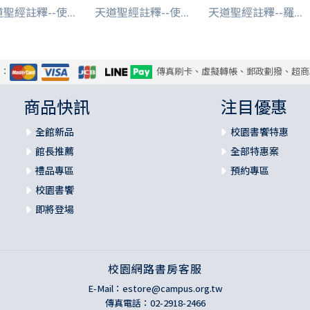
聖經註釋--使...
天道聖經註釋--使...
天道聖經註釋--羅...
式：
傳真刷卡、虛擬轉帳、郵政劃撥、超商
商品快訊
注目優惠
全館新品
校園書饗特惠
館長推薦
全部特惠案
禮品專區
預約專區
校園書饗
即將登場
校園網路書房客服
E-Mail：
estore@campus.org.tw
傳真電話：02-2918-2466