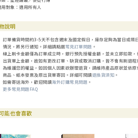
分類：聖經論叢／使徒行傳
適用對象：適用所有人
物說明
訂單備貨時間約3-5天不包含週末及國定假日，庫存足夠為當日或隔
情況，將另行通知。詳細請點選
常見訂單問題
。
線上刷卡金額僅為訂單成立時，銀行預先授權金額，並未立即扣款，
出貨單上金額，故如有更改訂單、缺貨或取消訂購，皆不會有刷退程
為維護您的權益，如因個人因素欲辦理退貨，請維持產品原狀並依原
商品、紙本發票及原出貨單寄回。詳細可閱讀
退換貨須知
。
如需寄送海外，歡迎閱讀
海外訂購常見問題
。
更多常見問題FAQ
可能也會喜歡