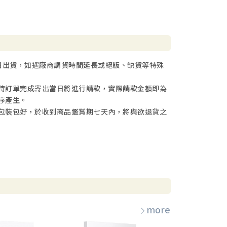
日出貨，如遇廠商調貨時間延長或絕版、缺貨等特殊
待訂單完成寄出當日將進行請款，實際請款金額即為
序產生。
包裝包好，於收到商品鑑賞期七天內，將與欲退貨之
more