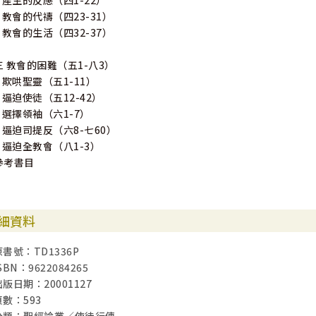
3 產生的反應（四1-22）
4 教會的代禱（四23-31）
5 教會的生活（四32-37）
三 教會的困難（五1-八3）
1 欺哄聖靈（五1-11）
2 逼迫使徒（五12-42）
3 選擇領袖（六1-7）
4 逼迫司提反（六8-七60）
5 逼迫全教會（八1-3）
參考書目
細資料
原書號：TD1336P
SBN：9622084265
出版日期：20001127
頁數：593