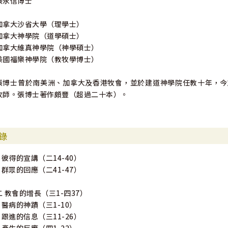
張永信博士
加拿大沙省大學（理學士）
加拿大神學院（道學碩士）
加拿大維真神學院（神學碩士）
美國福樂神學院（教牧學博士）
張博士曾於南美洲、加拿大及香港牧會，並於建道神學院任教十年，今
牧師。張博士著作頗豐（超過二十本）。
錄
4 彼得的宣講（二14-40）
5 群眾的回應（二41-47）
二 教會的增長（三1-四37）
1 醫病的神蹟（三1-10）
2 跟進的信息（三11-26）