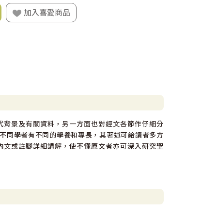
加入喜愛商品
代背景及有關資料，另一方面也對經文各節作仔細分
不同學者有不同的學養和專長，其著述可給讀者多方
內文或註腳詳細講解，使不懂原文者亦可深入研究聖