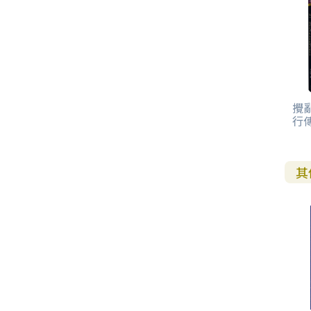
攪
行
其