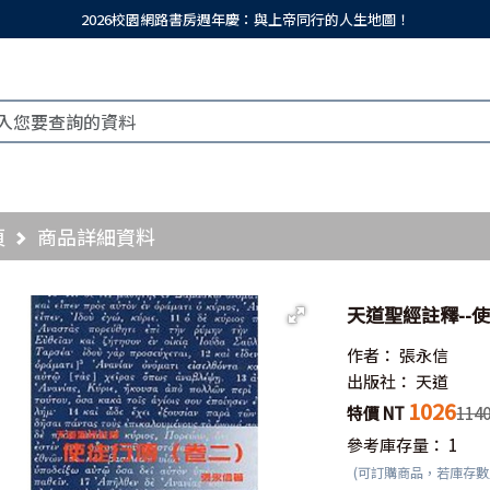
2026校園網路書房週年慶：與上帝同行的人生地圖！
頁
商品詳細資料
天道聖經註釋--使
作者：
張永信
出版社：
天道
1026
特價 NT
114
參考庫存量：
1
(可訂購商品，若庫存