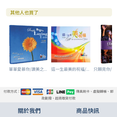
其他人也買了
單單愛慕你/讚美之...
這一生最美的祝福/...
只願見你/讚美
付款方式：
傳真刷卡、虛擬轉帳、郵
政劃撥、超商取貨付款
關於我們
商品快訊