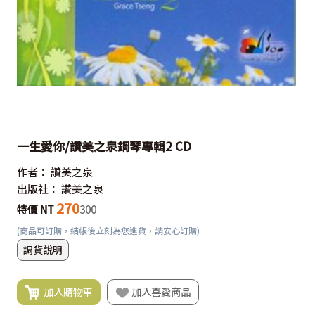
一生愛你/讚美之泉鋼琴專輯2 CD
作者：
讚美之泉
出版社：
讚美之泉
270
特價 NT
300
(商品可訂購，結帳後立刻為您進貨，請安心訂購)
調貨說明
加入購物車
加入喜愛商品