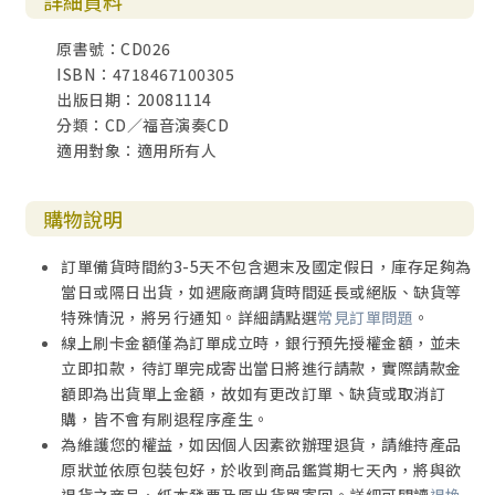
詳細資料
原書號：CD026
ISBN：4718467100305
出版日期：20081114
分類：CD／福音演奏CD
適用對象：適用所有人
購物說明
訂單備貨時間約3-5天不包含週末及國定假日，庫存足夠為
當日或隔日出貨，如遇廠商調貨時間延長或絕版、缺貨等
特殊情況，將另行通知。詳細請點選
常見訂單問題
。
線上刷卡金額僅為訂單成立時，銀行預先授權金額，並未
立即扣款，待訂單完成寄出當日將進行請款，實際請款金
額即為出貨單上金額，故如有更改訂單、缺貨或取消訂
購，皆不會有刷退程序產生。
為維護您的權益，如因個人因素欲辦理退貨，請維持產品
原狀並依原包裝包好，於收到商品鑑賞期七天內，將與欲