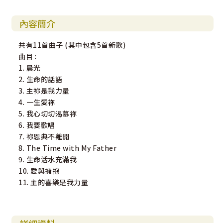
內容簡介
共有11首曲子 (其中包含5首新歌)
曲目 :
1. 晨光
2. 生命的話語
3. 主祢是我力量
4. 一生愛祢
5. 我心切切渴慕祢
6. 我要歡唱
7. 祢恩典不離開
8. The Time with My Father
9. 生命活水充滿我
10. 愛與擁抱
11. 主的喜樂是我力量