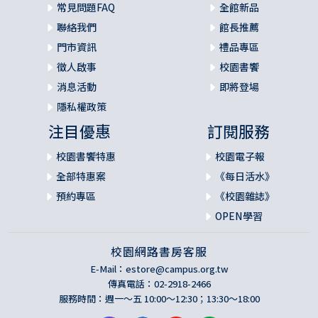
常見問題FAQ
全館新品
聯絡我們
館長推薦
門市資訊
禮品專區
徵人啟事
校園書饗
消息活動
即將登場
隱私權政策
注目優惠
訂閱服務
校園書饗特惠
校園電子報
全部特惠案
《每日活水》
預約專區
《校園雜誌》
OPEN學習
校園網路書房客服
E-Mail：
estore@campus.org.tw
傳真電話：02-2918-2466
服務時間：週一～五 10:00～12:30；13:30～18:00