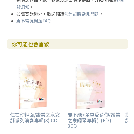
退貨之商品、紙本發票及原出貨單寄回。詳細可閱讀
退換
貨須知
。
如需寄送海外，歡迎閱讀
海外訂購常見問題
。
更多常見問題FAQ
你可能也會喜歡
住在你裡面/讚美之泉安
能不能+單單愛慕你/讚美
找
靜系列演奏專輯(3) CD
之泉鋼琴專輯(1)+(3)
靜系
2CD