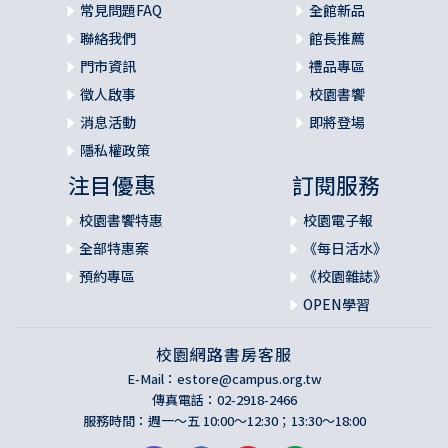
常見問題FAQ
全館新品
聯絡我們
館長推薦
門市資訊
禮品專區
徵人啟事
校園書饗
消息活動
即將登場
隱私權政策
注目優惠
訂閱服務
校園書饗特惠
校園電子報
全部特惠案
《每日活水》
預約專區
《校園雜誌》
OPEN學習
校園網路書房客服
E-Mail：
estore@campus.org.tw
傳真電話：02-2918-2466
服務時間：週一～五 10:00～12:30；13:30～18:00