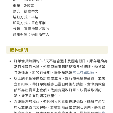
重量：240克
語言：簡體中文
裝訂方式：平裝
印刷方式：單色印刷
分類：實踐神學／教牧
適用對象：適用所有人
購物說明
訂單備貨時間約3-5天不包含週末及國定假日，庫存足夠為
當日或隔日出貨，如遇廠商調貨時間延長或絕版、缺貨等
特殊情況，將另行通知。詳細請點選
常見訂單問題
。
線上刷卡金額僅為訂單成立時，銀行預先授權金額，並未
立即扣款，待訂單完成寄出當日將進行請款，實際請款金
額即為出貨單上金額，故如有更改訂單、缺貨或取消訂
購，皆不會有刷退程序產生。
為維護您的權益，如因個人因素欲辦理退貨，請維持產品
原狀並依原包裝包好，於收到商品鑑賞期七天內，將與欲