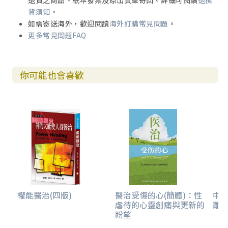
退貨之商品、紙本發票及原出貨單寄回。詳細可閱讀
退換
貨須知
。
如需寄送海外，歡迎閱讀
海外訂購常見問題
。
更多常見問題FAQ
你可能也會喜歡
權能醫治(四版)
醫治受傷的心(簡體)：性
中
虐待的心靈創痛與更新的
離
盼望