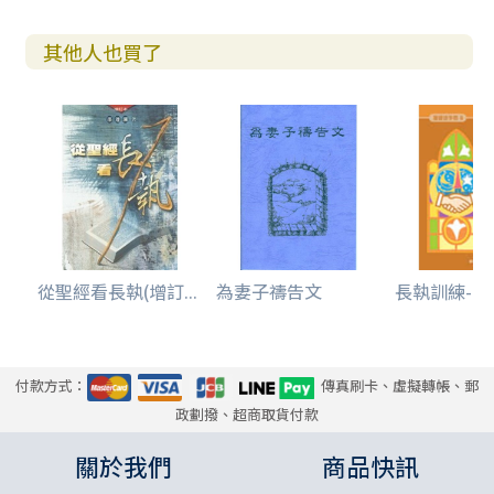
其他人也買了
從聖經看長執(增訂...
為妻子禱告文
長執訓練--基
付款方式：
傳真刷卡、虛擬轉帳、郵
政劃撥、超商取貨付款
關於我們
商品快訊