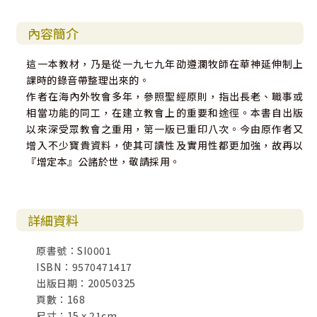
內容簡介
這一本教材，乃是從一九七九年劭遵瀾牧師在華神延伸制上
課時的錄音帶整理出來的。
作者在海內外牧會多年，參照聖經原則，指出長老、職事或
相當功能的同工，在建立教會上的重要和途徑。本書自出版
以來深受眾教會之重用，第一版已重印八次。今由原作者又
增入不少寶貴資料，使其可讀性及實用性都更加強，故再以
『增定本』公諸於世，敬請採用。
詳細資料
原書號：SI0001
ISBN：9570471417
出版日期：20050325
頁數：168
尺寸：15 x 21cm