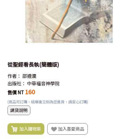
從聖經看長執(簡體版)
作者：
邵遵瀾
出版社：
中華福音神學院
160
售價 NT
(商品可訂購，結帳後立刻為您進貨，請安心訂購)
調貨說明
加入購物車
加入喜愛商品