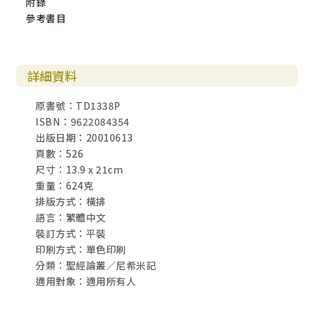
附錄
參考書目
詳細資料
原書號：TD1338P
ISBN：9622084354
出版日期：20010613
頁數：526
尺寸：13.9 x 21cm
重量：624克
排版方式：橫排
語言：繁體中文
裝訂方式：平裝
印刷方式：單色印刷
分類：聖經論叢／尼希米記
適用對象：適用所有人