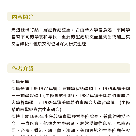
內容簡介
天道註釋特點：解經釋經並重，合由華人學者撰述，不同學
者有不同的學養和專長，重要的聖經原文盡量列出或加上英
文音譯使不懂原文的也可深入研究聖經。
作者介紹
邵晨光博士
邵晨光博士於1977年獲亞洲神學院道學碩士，1979年獲美國
三一神學院碩士(主修舊約聖經)，1987年獲美國希伯來聯合
大學哲學碩士，1989年獲美國希伯來聯合大學哲學博士(主修
希伯來聖經與古中東研究)。
邵博士於1990年出任菲律賓聖經神學院院長，兼舊約教授至
今。一直以來，他致力神學教育，經常受邀往印尼、馬來西
亞、台灣、香港、紐西蘭、澳洲、美國等地的神學院擔任客