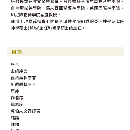
座教授或在教會帶領聚會。曾經擔任台灣中華福音神學院、
台灣聖光神學院、馬來西亞聖經神學院、美國國際神學院、
印尼歸正神學院客座教授。
邵博士現為菲律賓七間福音派神學院組成的亞洲神學研究院
神學碩士(舊約)主任和哲學碩士總主任。
目錄
序言
主編序言
舊約編輯序言
新約編輯序言
唐序
作者序
簡寫序
希伯來文音譯表
緒論
註釋