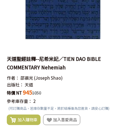
天道聖經註釋--尼希米記／TIEN DAO BIBLE
COMMENTARY Nehemiah
作者：
邵晨光
(Joseph Shao)
出版社：
天道
945
特價 NT
1050
參考庫存量：
2
(可訂購商品，若庫存數量不足，將於結帳後為您進貨，請安心訂購)
加入購物車
加入喜愛商品