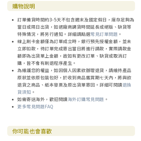
購物說明
訂單備貨時間約3-5天不包含週末及國定假日，庫存足夠為
當日或隔日出貨，如遇廠商調貨時間延長或絕版、缺貨等
特殊情況，將另行通知。詳細請點選
常見訂單問題
。
線上刷卡金額僅為訂單成立時，銀行預先授權金額，並未
立即扣款，待訂單完成寄出當日將進行請款，實際請款金
額即為出貨單上金額，故如有更改訂單、缺貨或取消訂
購，皆不會有刷退程序產生。
為維護您的權益，如因個人因素欲辦理退貨，請維持產品
原狀並依原包裝包好，於收到商品鑑賞期七天內，將與欲
退貨之商品、紙本發票及原出貨單寄回。詳細可閱讀
退換
貨須知
。
如需寄送海外，歡迎閱讀
海外訂購常見問題
。
更多常見問題FAQ
你可能也會喜歡