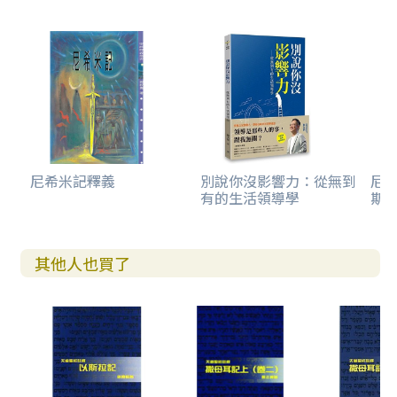
尼希米記釋義
別說你沒影響力：從無到
尼
有的生活領導學
斯
其他人也買了