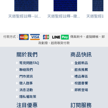
天道聖經註釋--以...
天道聖經註釋--撒...
天道聖經註釋-
付款方式：
傳真刷卡、虛擬轉帳、郵
政劃撥、超商取貨付款
關於我們
商品快訊
常見問題FAQ
全館新品
聯絡我們
館長推薦
門市資訊
禮品專區
徵人啟事
校園書饗
消息活動
即將登場
隱私權政策
注目優惠
訂閱服務