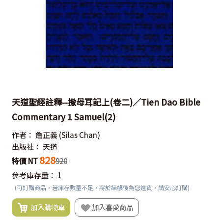
天道聖經註釋--撒母耳記上(卷二)／Tien Dao Bible
Commentary 1 Samuel(2)
作者：
詹正義
(Silas Chan)
出版社：
天道
828
特價 NT
920
參考庫存量：
1
(可訂購商品，若庫存數量不足，將於結帳後為您進貨，請安心訂購)
加入購物車
加入喜愛商品