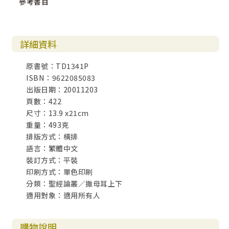
參考書目
詳細資料
原書號：TD1341P
ISBN：9622085083
出版日期：20011203
頁數：422
尺寸：13.9 x21cm
重量：493克
排版方式：橫排
語言：繁體中文
裝訂方式：平裝
印刷方式：單色印刷
分類：聖經論叢／撒母耳上下
適用對象：適用所有人
購物說明