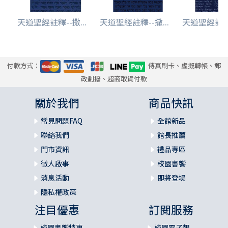
天道聖經註釋--撒...
天道聖經註釋--撒...
天道聖經註釋-
付款方式：
傳真刷卡、虛擬轉帳、郵
政劃撥、超商取貨付款
關於我們
商品快訊
常見問題FAQ
全館新品
聯絡我們
館長推薦
門市資訊
禮品專區
徵人啟事
校園書饗
消息活動
即將登場
隱私權政策
注目優惠
訂閱服務
校園書饗特惠
校園電子報