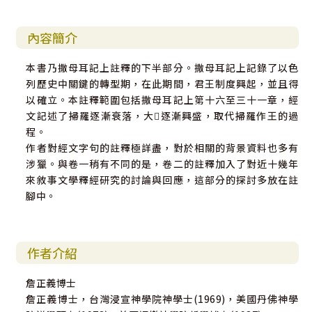
內容簡介
本書乃撒母耳記上註釋的下半部分。撒母耳記上記錄了以色
列歷史中關鍵的轉型期，在此期間，君王制度興起，並且得
以確立。本註釋範圍包括撒母耳記上第十六至三十一章，經
文記述了掃羅逐漸衰落，大逐漸興盛，取代掃羅作王的過
程。
作者對經文字句的註釋極詳盡，對於相關的背景資料也多有
涉獵。與卷一稍有不同的是，卷二的註釋加入了對近十幾年
來敘事文學釋經研究的討論與回應，這部分的探討多放在註
腳中。
作者介紹
詹正義博士
詹正義博士，台灣浸宣神學院神學士(1969)，美國丹佛神學