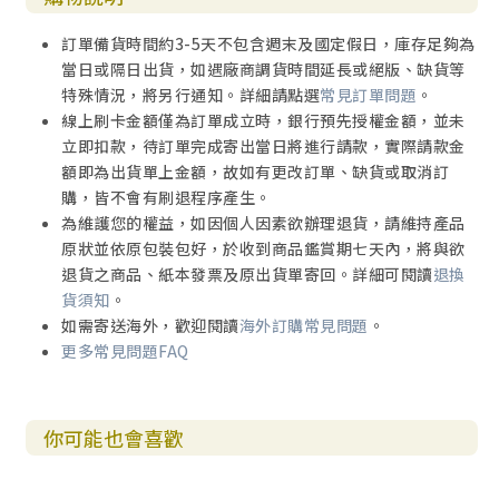
訂單備貨時間約3-5天不包含週末及國定假日，庫存足夠為
當日或隔日出貨，如遇廠商調貨時間延長或絕版、缺貨等
特殊情況，將另行通知。詳細請點選
常見訂單問題
。
線上刷卡金額僅為訂單成立時，銀行預先授權金額，並未
立即扣款，待訂單完成寄出當日將進行請款，實際請款金
額即為出貨單上金額，故如有更改訂單、缺貨或取消訂
購，皆不會有刷退程序產生。
為維護您的權益，如因個人因素欲辦理退貨，請維持產品
原狀並依原包裝包好，於收到商品鑑賞期七天內，將與欲
退貨之商品、紙本發票及原出貨單寄回。詳細可閱讀
退換
貨須知
。
如需寄送海外，歡迎閱讀
海外訂購常見問題
。
更多常見問題FAQ
你可能也會喜歡