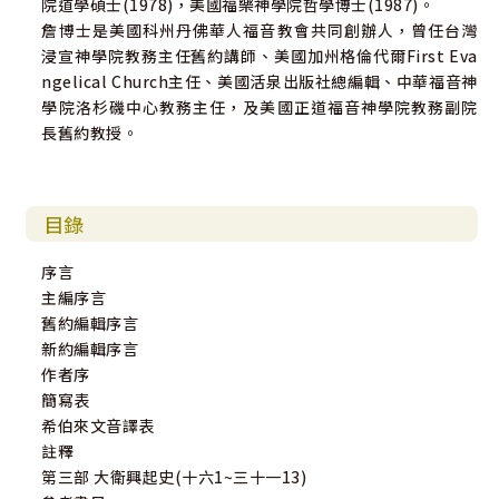
院道學碩士(1978)，美國福樂神學院哲學博士(1987)。
詹博士是美國科州丹佛華人福音教會共同創辦人，曾任台灣
浸宣神學院教務主任舊約講師、美國加州格倫代爾First Eva
ngelical Church主任、美國活泉出版社總編輯、中華福音神
學院洛杉磯中心教務主任，及美國正道福音神學院教務副院
長舊約教授。
目錄
序言
主編序言
舊約編輯序言
新約編輯序言
作者序
簡寫表
希伯來文音譯表
註釋
第三部 大衛興起史(十六1~三十一13)