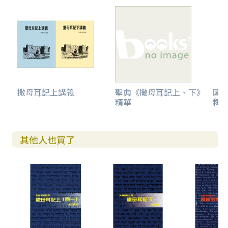
撒母耳記上講義
聖典《撒母耳記上、下》
國
精華
釋
其他人也買了