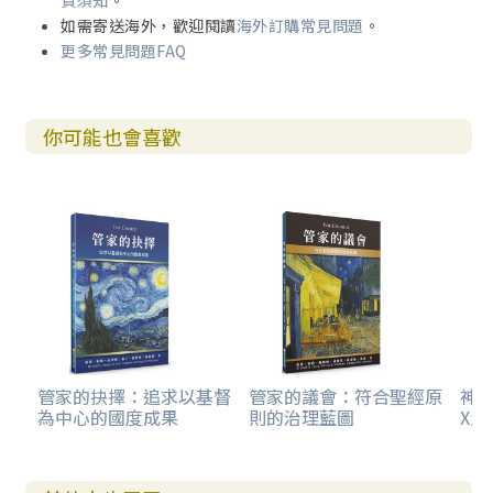
貨須知
。
如需寄送海外，歡迎閱讀
海外訂購常見問題
。
更多常見問題FAQ
你可能也會喜歡
管家的抉擇：追求以基督
管家的議會：符合聖經原
神
為中心的國度成果
則的治理藍圖
X生