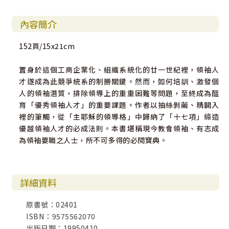
內容簡介
152頁/15x21cm
置身於這個工商企業化、組織系統化的廿一世紀裡，領袖人
才遂成為此競爭統系的制勝關鍵。然而，如何培訓、激發個
人的領袖潛質，排除領導上的重重困難等問題，至終成為醞
育「優秀領袖人才」的重要課題。作者以抽絲剝繭、精闢入
裡的筆觸，從「主耶穌的領導格」中歸納了「十七項」締造
優越領袖人才的必成法則。本書堪稱現今教會領袖、有志成
為領袖要職之人士，所不可多得的必閱寶典。
詳細資料
原書號：02401
ISBN：9575562070
出版日期：19950410