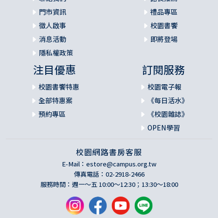
門市資訊
禮品專區
徵人啟事
校園書饗
消息活動
即將登場
隱私權政策
注目優惠
訂閱服務
校園書饗特惠
校園電子報
全部特惠案
《每日活水》
預約專區
《校園雜誌》
OPEN學習
校園網路書房客服
E-Mail：
estore@campus.org.tw
傳真電話：02-2918-2466
服務時間：週一～五 10:00～12:30；13:30～18:00