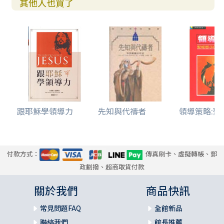
其他人也買了
跟耶穌學領導力
先知與代禱者
領導策略:聖經
付款方式：
傳真刷卡、虛擬轉帳、郵
政劃撥、超商取貨付款
關於我們
商品快訊
常見問題FAQ
全館新品
聯絡我們
館長推薦