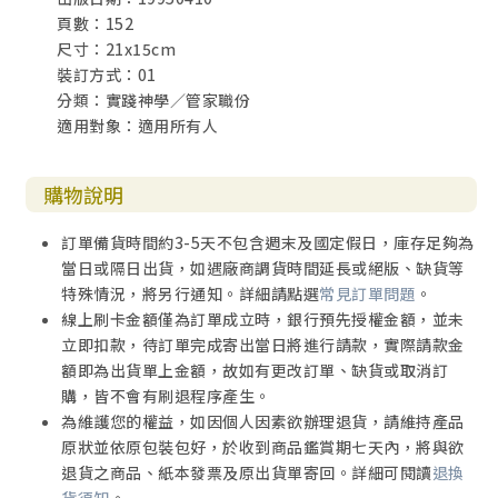
頁數：152
尺寸：21x15cm
裝訂方式：01
分類：實踐神學／管家職份
適用對象：適用所有人
購物說明
訂單備貨時間約3-5天不包含週末及國定假日，庫存足夠為
當日或隔日出貨，如遇廠商調貨時間延長或絕版、缺貨等
特殊情況，將另行通知。詳細請點選
常見訂單問題
。
線上刷卡金額僅為訂單成立時，銀行預先授權金額，並未
立即扣款，待訂單完成寄出當日將進行請款，實際請款金
額即為出貨單上金額，故如有更改訂單、缺貨或取消訂
購，皆不會有刷退程序產生。
為維護您的權益，如因個人因素欲辦理退貨，請維持產品
原狀並依原包裝包好，於收到商品鑑賞期七天內，將與欲
退貨之商品、紙本發票及原出貨單寄回。詳細可閱讀
退換