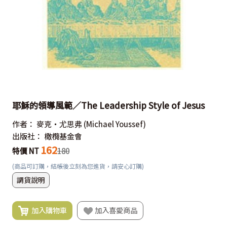
耶穌的領導風範／The Leadership Style of Jesus
作者：
麥克‧尤思弗
(Michael Youssef)
出版社：
橄欖基金會
162
特價 NT
180
(商品可訂購，結帳後立刻為您進貨，請安心訂購)
調貨說明
加入購物車
加入喜愛商品