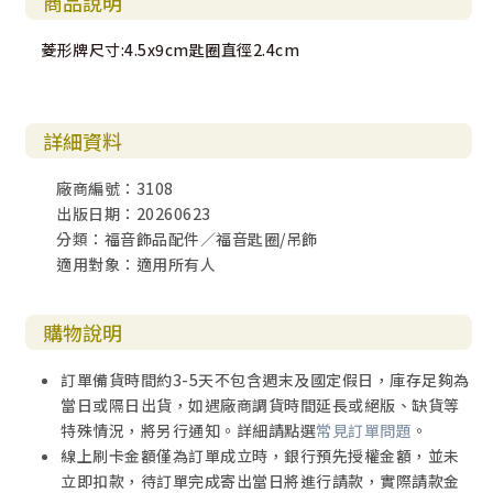
商品說明
菱形牌尺寸:4.5x9cm匙圈直徑2.4cm
詳細資料
廠商編號：3108
出版日期：20260623
分類：福音飾品配件／福音匙圈/吊飾
適用對象：適用所有人
購物說明
訂單備貨時間約3-5天不包含週末及國定假日，庫存足夠為
當日或隔日出貨，如遇廠商調貨時間延長或絕版、缺貨等
特殊情況，將另行通知。詳細請點選
常見訂單問題
。
線上刷卡金額僅為訂單成立時，銀行預先授權金額，並未
立即扣款，待訂單完成寄出當日將進行請款，實際請款金