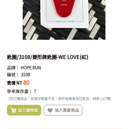
匙圈/3108/菱形牌匙圈-WE LOVE(紅)
品牌：
HOPE RUN
編號：
3108
80
售價 NT
參考庫存量：
7
(可訂購商品，若庫存數量不足，將於結帳後為您進貨，請安心訂購)
加入購物車
加入喜愛商品