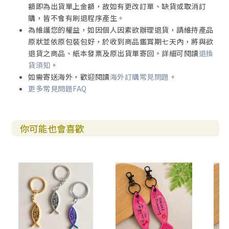
額即為出貨單上金額，故如有更改訂單、缺貨或取消訂
購，皆不會有刷退程序產生。
為維護您的權益，如因個人因素欲辦理退貨，請維持產品
原狀並依原包裝包好，於收到商品鑑賞期七天內，將與欲
退貨之商品、紙本發票及原出貨單寄回。詳細可閱讀
退換
貨須知
。
如需寄送海外，歡迎閱讀
海外訂購常見問題
。
更多常見問題FAQ
你可能也會喜歡