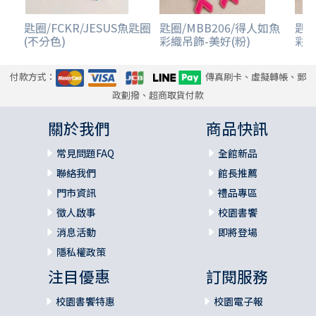
匙圈/FCKR/JESUS魚匙圈
匙圈/MBB206/得人如魚
匙圈
(不分色)
彩織吊飾-美好(粉)
彩織
付款方式：
傳真刷卡、虛擬轉帳、郵
政劃撥、超商取貨付款
關於我們
商品快訊
常見問題FAQ
全館新品
聯絡我們
館長推薦
門市資訊
禮品專區
徵人啟事
校園書饗
消息活動
即將登場
隱私權政策
注目優惠
訂閱服務
校園書饗特惠
校園電子報