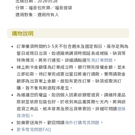
出版日期：20260528
分類：福音包夾類／福音提袋
適用對象：適用所有人
購物說明
訂單備貨時間約3-5天不包含週末及國定假日，庫存足夠為
當日或隔日出貨，如遇廠商調貨時間延長或絕版、缺貨等
特殊情況，將另行通知。詳細請點選
常見訂單問題
。
線上刷卡金額僅為訂單成立時，銀行預先授權金額，並未
立即扣款，待訂單完成寄出當日將進行請款，實際請款金
額即為出貨單上金額，故如有更改訂單、缺貨或取消訂
購，皆不會有刷退程序產生。
為維護您的權益，如因個人因素欲辦理退貨，請維持產品
原狀並依原包裝包好，於收到商品鑑賞期七天內，將與欲
退貨之商品、紙本發票及原出貨單寄回。詳細可閱讀
退換
貨須知
。
如需寄送海外，歡迎閱讀
海外訂購常見問題
。
更多常見問題FAQ