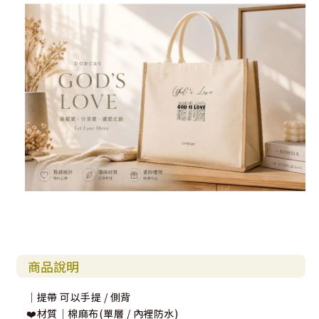
商品說明
｜提帶 可以手提 / 側背
❤️材質｜棉麻布(單層 / 內裡防水)