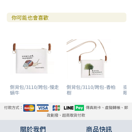
你可能也會喜歡
側背包/3110/跨包-慢走
側背包/3110/跨包-香柏
提袋
蝸牛
樹
睡
付款方式：
傳真刷卡、虛擬轉帳、郵
政劃撥、超商取貨付款
關於我們
商品快訊