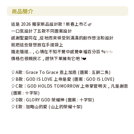
商品簡介
這是 2026 獨家新品設計款 ! 新春上市ㄛ🌿
一口氣設計了五款不同圖案設計
感謝聖靈同在 ,從祂而來領受到滿滿的創作想法和設計
就把這些發想放在手提袋上
隨走隨提... , 心情在不知不覺中感覺幸福百分百 %✨✨
價格也很親民ㄛ , 趕快下單擁有它吧 !❤️
🎈A款 : Grace To Grace 恩上加恩 (圖案 : 五餅二魚)
🎈B款 : GOD IS LOVE 上帝是愛 (圖案 : GOD IS LOVE)
🎈C款：GOD HOLDS TOMORROW 上帝掌管明天 , 凡是謝恩
(圖案 : 十字架)
🎈D款 : GLORY GOD 榮耀神 (圖案 : 十字架)
🎈E款 : 加略山的愛 (山上的榮耀十架)