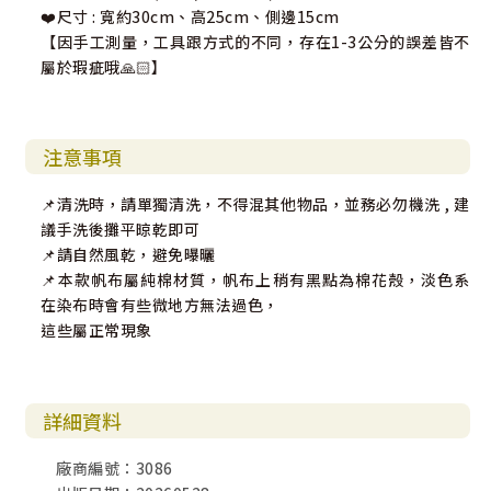
❤️尺寸 : 寬約30cm、高25cm、側邊15cm
【因手工測量，工具跟方式的不同，存在1-3公分的誤差皆不
屬於瑕疵哦🙏🏻】
注意事項
📌清洗時，請單獨清洗，不得混其他物品，並務必勿機洗 , 建
議手洗後攤平晾乾即可
📌請自然風乾，避免曝曬
📌本款帆布屬純棉材質，帆布上稍有黑點為棉花殼，淡色系
在染布時會有些微地方無法過色，
這些屬正常現象
詳細資料
廠商編號：3086