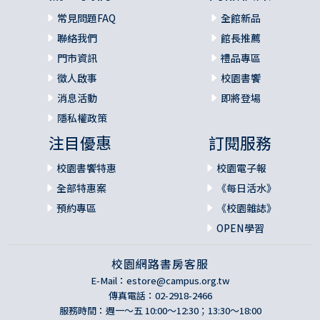
常見問題FAQ
全館新品
聯絡我們
館長推薦
門市資訊
禮品專區
徵人啟事
校園書饗
消息活動
即將登場
隱私權政策
注目優惠
訂閱服務
校園書饗特惠
校園電子報
全部特惠案
《每日活水》
預約專區
《校園雜誌》
OPEN學習
校園網路書房客服
E-Mail：
estore@campus.org.tw
傳真電話：02-2918-2466
服務時間：週一～五 10:00～12:30；13:30～18:00