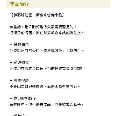
商品簡介
【胖耶鑰匙圈｜療癒系信仰小物】
有些話，也許剛好是今天最需要聽見的。
把溫柔的提醒，掛在每天都會拿起的鑰匙上。
✦ 祂都知道
你沒說出口的委屈、疲憊與眼淚，主都明白。
✦ 神必照亮
即使現在仍在黑暗裡，祂的光終究會引你前行。
✦ 靠主得勝
不是因為自己很厲害，而是因為有主同行。
✦ 你已經夠好了
在神眼中，你不是失敗品，而是被愛的孩子。