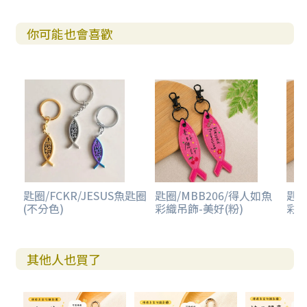
你可能也會喜歡
匙圈/FCKR/JESUS魚匙圈
匙圈/MBB206/得人如魚
匙圈
(不分色)
彩織吊飾-美好(粉)
彩織
其他人也買了