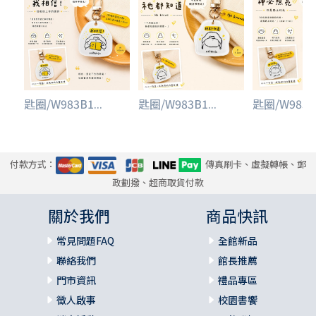
匙圈/W983B1...
匙圈/W983B1...
匙圈/W983B1
付款方式：
傳真刷卡、虛擬轉帳、郵
政劃撥、超商取貨付款
關於我們
商品快訊
常見問題FAQ
全館新品
聯絡我們
館長推薦
門市資訊
禮品專區
徵人啟事
校園書饗