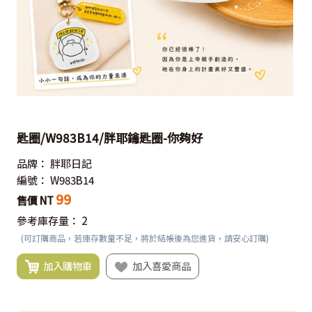
匙圈/W983B14/胖耶鑰匙圈-你夠好
品牌：
胖耶日記
編號：
W983B14
99
售價 NT
參考庫存量：
2
(可訂購商品，若庫存數量不足，將於結帳後為您進貨，請安心訂購)
加入購物車
加入喜愛商品