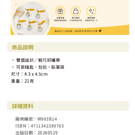
商品說明
• 雙面設計／輕巧好攜帶
• 可掛鑰匙、包包、鉛筆袋
尺寸：4.3 x 4.5cm
重量：21克
詳細資料
廠商編號：W983B14
ISBN：4711342389765
出版日期：20260519