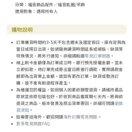
分類：福音飾品配件／福音匙圈/吊飾
適用對象：適用所有人
購物說明
訂單備貨時間約3-5天不包含週末及國定假日，庫存足夠為
當日或隔日出貨，如遇廠商調貨時間延長或絕版、缺貨等
特殊情況，將另行通知。詳細請點選
常見訂單問題
。
線上刷卡金額僅為訂單成立時，銀行預先授權金額，並未
立即扣款，待訂單完成寄出當日將進行請款，實際請款金
額即為出貨單上金額，故如有更改訂單、缺貨或取消訂
購，皆不會有刷退程序產生。
為維護您的權益，如因個人因素欲辦理退貨，請維持產品
原狀並依原包裝包好，於收到商品鑑賞期七天內，將與欲
退貨之商品、紙本發票及原出貨單寄回。詳細可閱讀
退換
貨須知
。
如需寄送海外，歡迎閱讀
海外訂購常見問題
。
更多常見問題FAQ