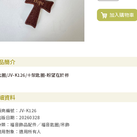
加入購物車
品簡介
匙圈/JV-K126/十架匙圈-盼望在於祢
細資料
廠商編號：JV-K126
出版日期：20260328
分類：福音飾品配件／福音匙圈/吊飾
適用對象：適用所有人