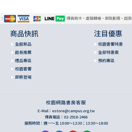
式：
傳真刷卡、虛擬轉帳、郵政劃撥、超商
商品快訊
注目優惠
全館新品
校園書饗特惠
館長推薦
全部特惠案
禮品專區
預約專區
校園書饗
即將登場
校園網路書房客服
E-Mail：
estore@campus.org.tw
傳真電話：02-2918-2466
服務時間：週一～五 10:00～12:30；13:30～18:00