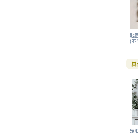
其 他 中 外 文 聖 經
新 約 歷 史 書
青 少 年
靈 恩
研 經 材 料
詩 、 散 文
福 音 包 裝 用 品
聖 經 故 事
約 拿 書
約 翰 福 音
加 拉 太 書
雅 各 書
啟 示 錄
信 徒 神 學
福 音 明 信 片 . 書 籤
成 人
教 育
兒 童 教 材
劇 本 遊 戲
福 音 文 具 雜 貨
聖 經 神 學
彌 迦 書
以 弗 所 書
彼 得 前 書
使 徒 行 傳
靈 界
福 音 季 節 卡
匙圈
職 業
文 字 工 作
青 少 年 教 材
兒 童 故 事 C D
偽 經 次 經
那 鴻 書
腓 立 比 書
彼 得 後 書
(不
福 音 小 禮 卡
特 殊 問 題
小 組 教 會
幼 稚 教 材
畫 冊
哈 巴 谷 書
歌 羅 西 書
約 翰 壹 、 貳 、 參 書
其 他 福 音 卡 片
其
生 活 教 導
成 人 教 材
西 番 雅 書
帖 撒 羅 尼 迦 前 後
猶 大 書
主 日 學 教 材
哈 該 書
提 摩 太 前 後
歸 納 法 研 經
撒 迦 利 亞 書
提 多 書
紙 品
瑪 拉 基 書
腓 利 門 書
無框
教 牧 書 信