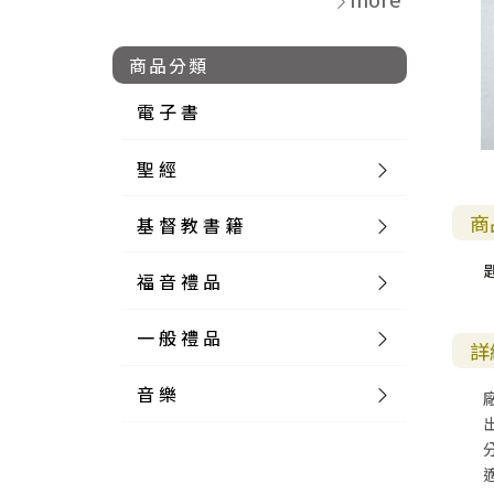
商品分類
電 子 書
聖 經
商
基 督 教 書 籍
新 舊 約 聖 經
福 音 禮 品
簡 體 聖 經
聖 經 論 叢
和 合 本
一 般 禮 品
英 文 聖 經
神 學 類
福 音 飾 品 配 件
和 合 本 標 點
參 考 書 工 具 書
詳
音 樂
外 文 聖 經
實 踐 神 學
福 音 家 飾 用 品
一 般 卡 片
新 標 點 和 合 本
K J V
摩 西 五 經
系 統 神 學
福 音 項 鍊
讀 經 法
中 外 文 聖 經
教 會 歷 史
福 音 生 活 雜 貨
一 般 文 具
詩 本 樂 譜
和 合 本 修 訂 版
E S V
歷 史 書
神 、 創 造
宣 教 差 傳
福 音 耳 環 / 耳 夾
福 音 桌 飾 品
萬 用 卡
釋 經 法
創 世 記