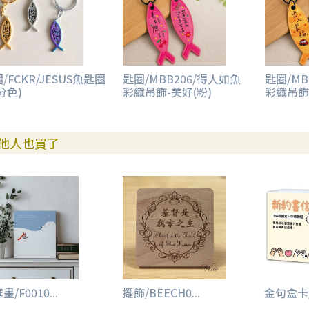
/FCKR/JESUS魚匙圈
匙圈/MBB206/得人如魚
匙圈/MB
分色)
彩織吊飾-美好(粉)
彩織吊飾
他人也買了
畫/F0010...
擺飾/BEECH0...
金句盒卡/F