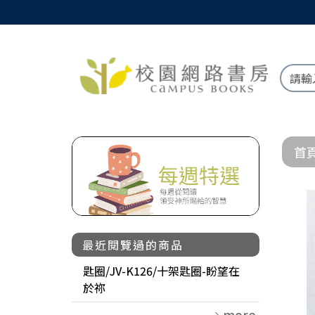
首
最近閱覽過的商品
匙圈/JV-K126/十架匙圈-盼望在
於祢
more