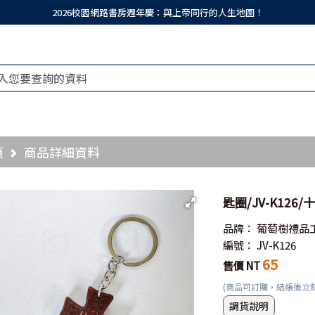
2026校園網路書房週年慶：與上帝同行的人生地圖！
頁
商品詳細資料
匙圈/JV-K126
品牌：
葡萄樹禮品
編號：
JV-K126
65
售價 NT
(商品可訂購，結帳後立
調貨說明