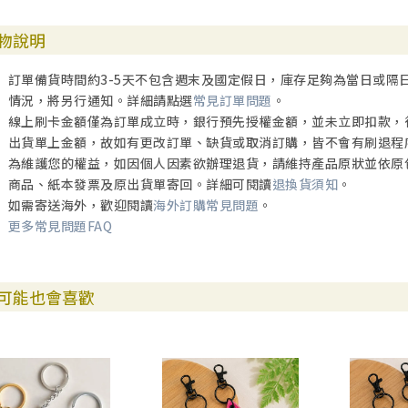
物說明
訂單備貨時間約3-5天不包含週末及國定假日，庫存足夠為當日或隔
情況，將另行通知。詳細請點選
常見訂單問題
。
線上刷卡金額僅為訂單成立時，銀行預先授權金額，並未立即扣款，
出貨單上金額，故如有更改訂單、缺貨或取消訂購，皆不會有刷退程
為維護您的權益，如因個人因素欲辦理退貨，請維持產品原狀並依原
商品、紙本發票及原出貨單寄回。詳細可閱讀
退換貨須知
。
如需寄送海外，歡迎閱讀
海外訂購常見問題
。
更多常見問題FAQ
可能也會喜歡