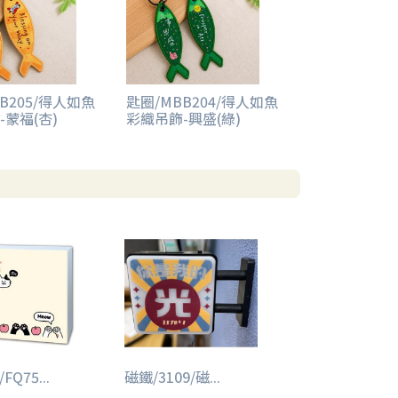
B205/得人如魚
匙圈/MBB204/得人如魚
-蒙福(杏)
彩織吊飾-興盛(綠)
Q75...
磁鐵/3109/磁...