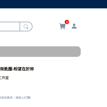
0
/十架匙圈-盼望在於祢
工作室
刻為您進貨，請安心訂購)