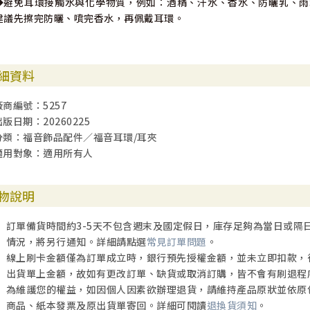
◆避免耳環接觸水與化學物質，例如：酒精、汗水、香水、防曬乳、雨
建議先擦完防曬、噴完香水，再佩戴耳環。
細資料
廠商編號：5257
出版日期：20260225
分類：福音飾品配件／福音耳環/耳夾
適用對象：適用所有人
物說明
訂單備貨時間約3-5天不包含週末及國定假日，庫存足夠為當日或隔
情況，將另行通知。詳細請點選
常見訂單問題
。
線上刷卡金額僅為訂單成立時，銀行預先授權金額，並未立即扣款，
出貨單上金額，故如有更改訂單、缺貨或取消訂購，皆不會有刷退程
為維護您的權益，如因個人因素欲辦理退貨，請維持產品原狀並依原
商品、紙本發票及原出貨單寄回。詳細可閱讀
退換貨須知
。