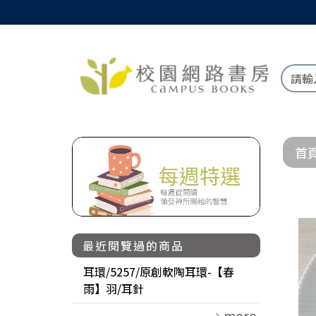
首
最近閱覽過的商品
耳環/5257/原創軟陶耳環-【春
雨】羽/耳針
more