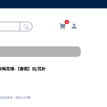
0
創軟陶耳環-【春雨】羽/耳針
環
刻為您進貨，請安心訂購)