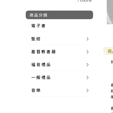
商品分類
電 子 書
聖 經
商
基 督 教 書 籍
新 舊 約 聖 經
福 音 禮 品
簡 體 聖 經
聖 經 論 叢
和 合 本
一 般 禮 品
英 文 聖 經
神 學 類
福 音 飾 品 配 件
和 合 本 標 點
參 考 書 工 具 書
音 樂
外 文 聖 經
實 踐 神 學
福 音 家 飾 用 品
一 般 卡 片
新 標 點 和 合 本
K J V
摩 西 五 經
系 統 神 學
福 音 項 鍊
讀 經 法
中 外 文 聖 經
教 會 歷 史
福 音 生 活 雜 貨
一 般 文 具
詩 本 樂 譜
和 合 本 修 訂 版
E S V
歷 史 書
神 、 創 造
宣 教 差 傳
福 音 耳 環 / 耳 夾
福 音 桌 飾 品
萬 用 卡
釋 經 法
創 世 記