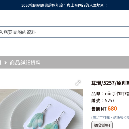
2026校園網路書房週年慶：與上帝同行的人生地圖！
頁
商品詳細資料
耳環/5257/原
品牌：
nür手作耳
編號：
5257
680
售價 NT
(商品可訂購，結帳後立
調貨說明