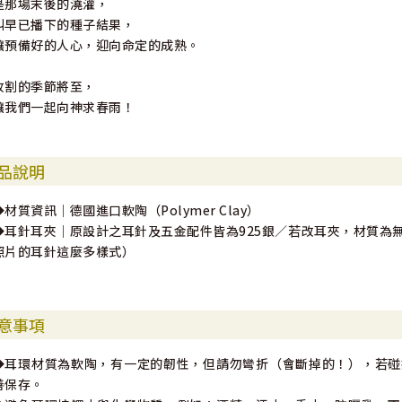
是那場末後的澆灌，
叫早已播下的種子結果，
讓預備好的人心，迎向命定的成熟。
收割的季節將至，
讓我們一起向神求春雨！
品說明
◆材質資訊｜德國進口軟陶（Polymer Clay）
◆耳針耳夾｜原設計之耳針及五金配件皆為925銀／若改耳夾，材質為
照片的耳針這麼多樣式）
意事項
◆耳環材質為軟陶，有一定的韌性，但請勿彎折（會斷掉的！），若碰
善保存。