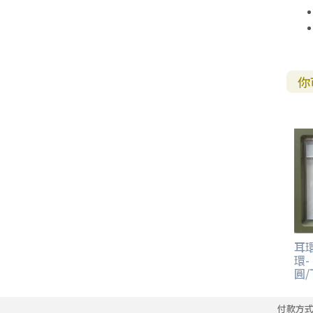
你
耳環
環
圓/
付款方