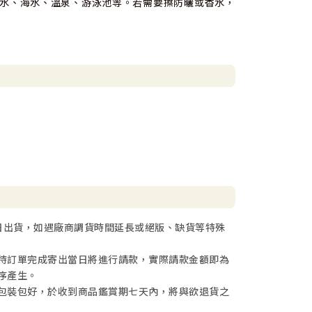
水、海水、溫泉、游泳池等。若需要擦防曬或香水，
日出貨，如遇廠商調貨時間延長或絕版、缺貨等特殊
待訂單完成寄出當日將進行請款，實際請款金額即為
序產生。
包裝包好，於收到商品鑑賞期七天內，將與欲退貨之