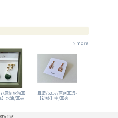
more
57/原創軟陶耳
耳環/5257/原創耳環-
繞】水滴/耳夾
【初終】中/耳夾
取貨付款