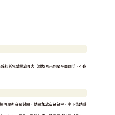
無鎳銅質電鍍螺旋耳夾（螺旋耳夾頭是平面圓形，不像
撞擠壓亦容易裂開，請避免放在包包中，拿下後請妥