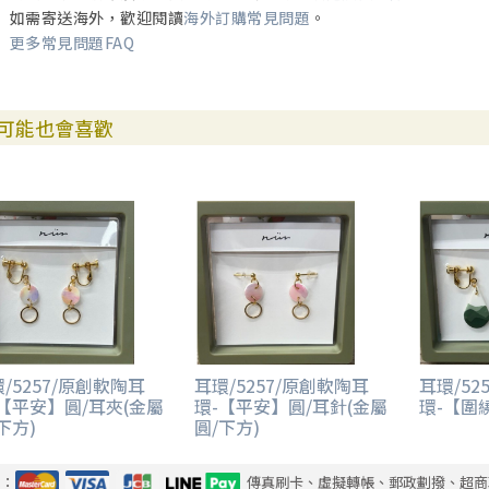
如需寄送海外，歡迎閱讀
海外訂購常見問題
。
更多常見問題FAQ
可能也會喜歡
/5257/原創軟陶耳
耳環/5257/原創軟陶耳
耳環/52
-【平安】圓/耳夾(金屬
環-【平安】圓/耳針(金屬
環-【圍
下方)
圓/下方)
式：
傳真刷卡、虛擬轉帳、郵政劃撥、超商