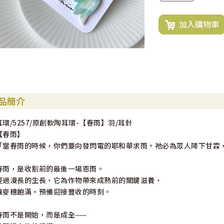
加入購物車
品簡介
耳環/5257/原創軟陶耳環-【春雨】羽/耳針
【春雨】
「當春雨的時候，你們要向發閃電的耶和華求雨。祂必為眾人降下甘霖，使
春雨，是收割前的最後一場恩雨。
經過漫長的生長，它為作物帶來成熟前的關鍵滋養，
讓麥穗飽滿，預備迎接豐收的時刻。
春雨不是開始，而是成全——