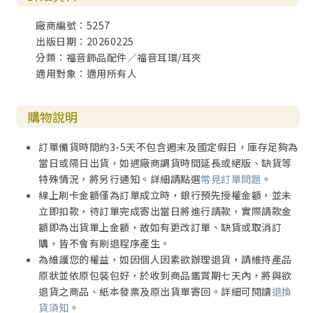
廠商編號：5257
出版日期：20260225
分類：福音飾品配件／福音耳環/耳夾
適用對象：適用所有人
購物說明
訂單備貨時間約3-5天不包含週末及國定假日，庫存足夠為
當日或隔日出貨，如遇廠商調貨時間延長或絕版、缺貨等
特殊情況，將另行通知。詳細請點選
常見訂單問題
。
線上刷卡金額僅為訂單成立時，銀行預先授權金額，並未
立即扣款，待訂單完成寄出當日將進行請款，實際請款金
額即為出貨單上金額，故如有更改訂單、缺貨或取消訂
購，皆不會有刷退程序產生。
為維護您的權益，如因個人因素欲辦理退貨，請維持產品
原狀並依原包裝包好，於收到商品鑑賞期七天內，將與欲
退貨之商品、紙本發票及原出貨單寄回。詳細可閱讀
退換
貨須知
。