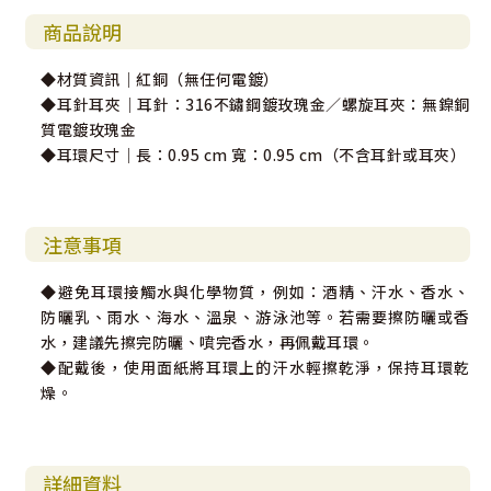
商品說明
◆材質資訊｜紅銅（無任何電鍍）
◆耳針耳夾｜耳針：316不鏽鋼鍍玫瑰金／螺旋耳夾：無鎳銅
質電鍍玫瑰金
◆耳環尺寸｜長：0.95 cm 寬：0.95 cm（不含耳針或耳夾）
注意事項
◆避免耳環接觸水與化學物質，例如：酒精、汗水、香水、
防曬乳、雨水、海水、溫泉、游泳池等。若需要擦防曬或香
水，建議先擦完防曬、噴完香水，再佩戴耳環。
◆配戴後，使用面紙將耳環上的汗水輕擦乾淨，保持耳環乾
燥。
詳細資料