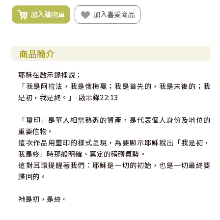
加入購物車
加入喜愛商品
商品簡介
耶穌在啟示錄裡說：
「我是阿拉法，我是俄梅戛；我是首先的，我是末後的；我
是初，我是終。」-啟示錄22:13
「璽印」是華人相當熟悉的資產，是代表個人身份及地位的
重要信物。
這次作品用璽印的樣式呈現，為要顯示耶穌說出「我是初，
我是終」時那般明確、篤定的磅礡氣勢。
這對耳環提醒著我們：耶穌是一切的初始，也是一切最終要
歸回的。
祂是初，是終。