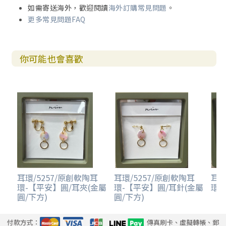
如需寄送海外，歡迎閱讀
海外訂購常見問題
。
更多常見問題FAQ
你可能也會喜歡
耳環/5257/原創軟陶耳
耳環/5257/原創軟陶耳
耳環
環-【平安】圓/耳夾(金屬
環-【平安】圓/耳針(金屬
環-
圓/下方)
圓/下方)
付款方式：
傳真刷卡、虛擬轉帳、郵