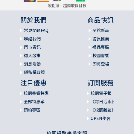
政劃撥、超商取貨付款
關於我們
商品快訊
常見問題FAQ
全館新品
聯絡我們
館長推薦
門市資訊
禮品專區
徵人啟事
校園書饗
消息活動
即將登場
隱私權政策
注目優惠
訂閱服務
校園書饗特惠
校園電子報
全部特惠案
《每日活水》
預約專區
《校園雜誌》
OPEN學習
校園網路書房客服