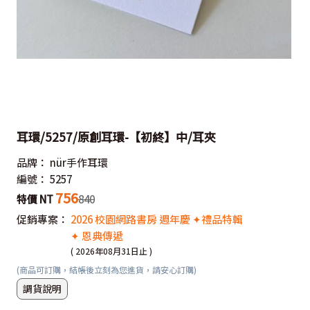
耳環/5257/原創耳環-【初終】中/耳夾
品牌：
nür手作耳環
編號：
5257
756
特價 NT
840
促銷專案：
2026 校園網路書房 週年慶 ✦禮品特輯
✦ 恩典傳遞
( 2026年08月31日止 )
(商品可訂購，結帳後立刻為您進貨，請安心訂購)
調貨說明