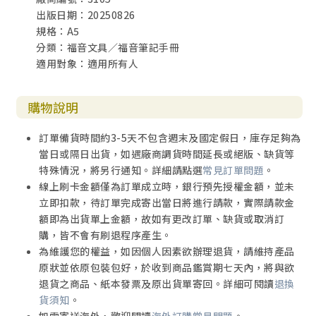
出版日期：20250826
規格：A5
分類：福音文具／福音筆記手冊
適用對象：適用所有人
購物說明
訂單備貨時間約3-5天不包含週末及國定假日，庫存足夠為
當日或隔日出貨，如遇廠商調貨時間延長或絕版、缺貨等
特殊情況，將另行通知。詳細請點選
常見訂單問題
。
線上刷卡金額僅為訂單成立時，銀行預先授權金額，並未
立即扣款，待訂單完成寄出當日將進行請款，實際請款金
額即為出貨單上金額，故如有更改訂單、缺貨或取消訂
購，皆不會有刷退程序產生。
為維護您的權益，如因個人因素欲辦理退貨，請維持產品
原狀並依原包裝包好，於收到商品鑑賞期七天內，將與欲
退貨之商品、紙本發票及原出貨單寄回。詳細可閱讀
退換
貨須知
。