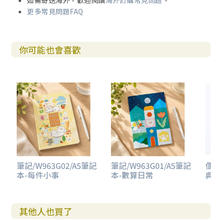
如需寄送海外，歡迎閱讀
海外訂購常見問題
。
更多常見問題FAQ
你可能也會喜歡
筆記/W963G02/A5筆記
筆記/W963G01/A5筆記
便條
本-每件小事
本-數算日常
典
其他人也買了