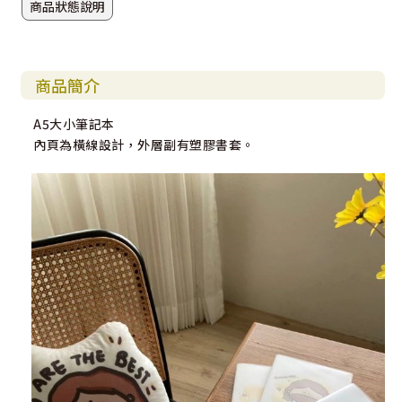
商品狀態說明
商品簡介
A5大小筆記本
內頁為橫線設計，外層副有塑膠書套。