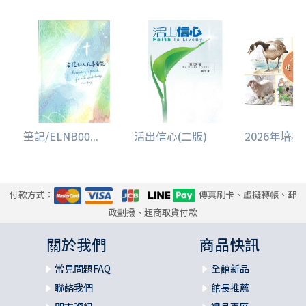
筆記/ELNB00...
活出信心(二版)
2026年培基品
付款方式：
傳真刷卡、虛擬轉帳、郵
政劃撥、超商取貨付款
關於我們
商品快訊
常見問題FAQ
全館新品
聯絡我們
館長推薦