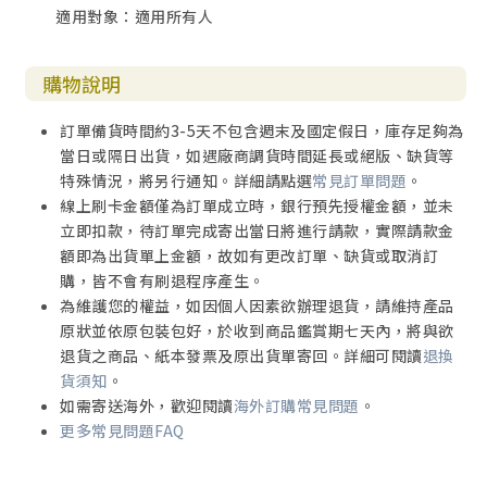
適用對象：適用所有人
購物說明
訂單備貨時間約3-5天不包含週末及國定假日，庫存足夠為
當日或隔日出貨，如遇廠商調貨時間延長或絕版、缺貨等
特殊情況，將另行通知。詳細請點選
常見訂單問題
。
線上刷卡金額僅為訂單成立時，銀行預先授權金額，並未
立即扣款，待訂單完成寄出當日將進行請款，實際請款金
額即為出貨單上金額，故如有更改訂單、缺貨或取消訂
購，皆不會有刷退程序產生。
為維護您的權益，如因個人因素欲辦理退貨，請維持產品
原狀並依原包裝包好，於收到商品鑑賞期七天內，將與欲
退貨之商品、紙本發票及原出貨單寄回。詳細可閱讀
退換
貨須知
。
如需寄送海外，歡迎閱讀
海外訂購常見問題
。
更多常見問題FAQ