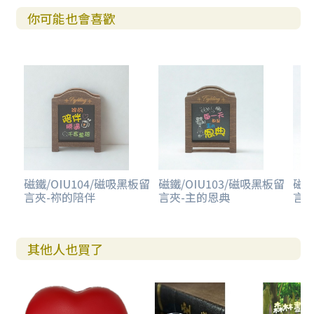
你可能也會喜歡
磁鐵/OIU104/磁吸黑板留
磁鐵/OIU103/磁吸黑板留
磁鐵
言夾-祢的陪伴
言夾-主的恩典
言夾
其他人也買了