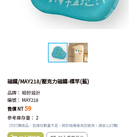
磁鐵/MAY218/壓克力磁鐵-標竿(藍)
品牌：
給好設計
編號：
MAY218
59
售價 NT
參考庫存量：
2
(可訂購商品，若庫存數量不足，將於結帳後為您進貨，請安心訂購)