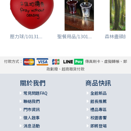
壓力球/10131...
聖餐用品/1301...
森林盡頭的
付款方式：
傳真刷卡、虛擬轉帳、郵
政劃撥、超商取貨付款
關於我們
商品快訊
常見問題FAQ
全館新品
聯絡我們
館長推薦
門市資訊
禮品專區
徵人啟事
校園書饗
消息活動
即將登場