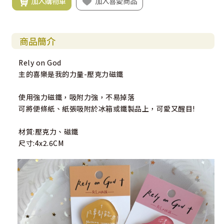
加入購物車
加入喜愛商品
商品簡介
Rely on God
主的喜樂是我的力量-壓克力磁鐵
使用強力磁鐵，吸附力強，不易掉落
可將便條紙、紙張吸附於冰箱或鐵製品上，可愛又醒目!
材質:壓克力、磁鐵
尺寸:4x2.6CM