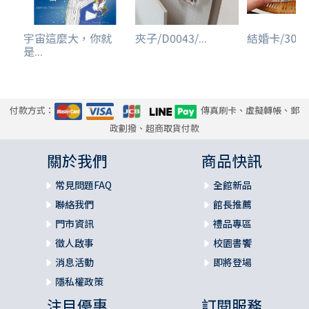
宇宙這麼大，你就
夾子/D0043/...
結婚卡/3015/
是...
付款方式：
傳真刷卡、虛擬轉帳、郵
政劃撥、超商取貨付款
關於我們
商品快訊
常見問題FAQ
全館新品
聯絡我們
館長推薦
門市資訊
禮品專區
徵人啟事
校園書饗
消息活動
即將登場
隱私權政策
注目優惠
訂閱服務