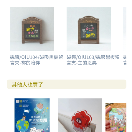
磁鐵/OIU104/磁吸黑板留
磁鐵/OIU103/磁吸黑板留
磁鐵
言夾-祢的陪伴
言夾-主的恩典
言夾
其他人也買了