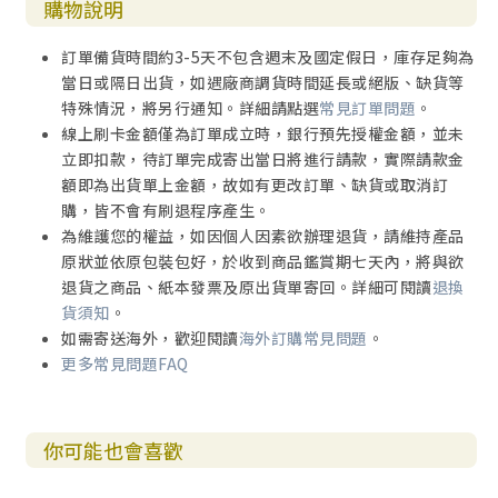
購物說明
訂單備貨時間約3-5天不包含週末及國定假日，庫存足夠為
當日或隔日出貨，如遇廠商調貨時間延長或絕版、缺貨等
特殊情況，將另行通知。詳細請點選
常見訂單問題
。
線上刷卡金額僅為訂單成立時，銀行預先授權金額，並未
立即扣款，待訂單完成寄出當日將進行請款，實際請款金
額即為出貨單上金額，故如有更改訂單、缺貨或取消訂
購，皆不會有刷退程序產生。
為維護您的權益，如因個人因素欲辦理退貨，請維持產品
原狀並依原包裝包好，於收到商品鑑賞期七天內，將與欲
退貨之商品、紙本發票及原出貨單寄回。詳細可閱讀
退換
貨須知
。
如需寄送海外，歡迎閱讀
海外訂購常見問題
。
更多常見問題FAQ
你可能也會喜歡