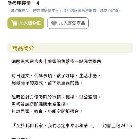
參考庫存量：
4
(可訂購商品，若庫存數量不足，將於結帳後為您進貨，請安心訂購)
加入購物車
加入喜愛商品
商品簡介
磁吸黑板留言夾｜讓家的角落多一點溫柔提醒
每日經文、代禱事項、孩子叮嚀、生活小語，
用最簡單的方式，留下最重要的話。
磁吸設計方便吸附於冰箱、鐵櫃、辦公空間，
黑板質感搭配溫暖木系風格，
無論居家、教會、小組空間都適合。
「至於我和我家，我們必定事奉耶和華。」— 約書亞記24:15