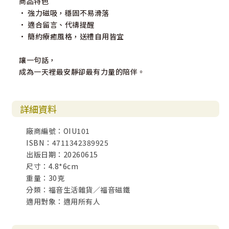
商品特色
• 強力磁吸，穩固不易滑落
• 適合留言、代禱提醒
• 簡約療癒風格，送禮自用皆宜
讓一句話，
成為一天裡最安靜卻最有力量的陪伴。
詳細資料
廠商編號：OIU101
ISBN：4711342389925
出版日期：20260615
尺寸：4.8*6cm
重量：30克
分類：福音生活雜貨／福音磁鐵
適用對象：適用所有人