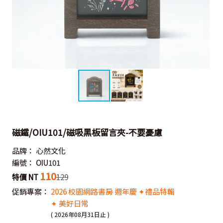
磁鐵/OIU101/磁吸黑板留言夾-不要憂慮
品牌：
心然文化
編號：
OIU101
110
特價 NT
129
促銷專案：
2026 校園網路書房 週年慶 ✦禮品特輯
✦ 美好日常
( 2026年08月31日止 )