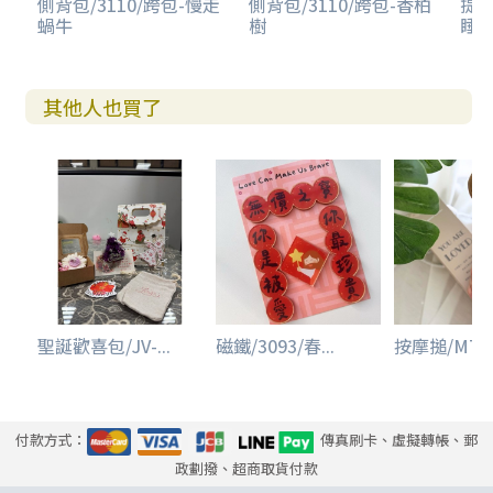
側背包/3110/跨包-慢走
側背包/3110/跨包-香柏
提袋
蝸牛
樹
睡
其他人也買了
聖誕歡喜包/JV-...
磁鐵/3093/春...
按摩搥/MT001
付款方式：
傳真刷卡、虛擬轉帳、郵
政劃撥、超商取貨付款