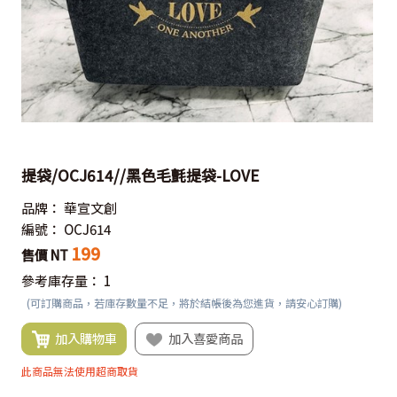
提袋/OCJ614//黑色毛氈提袋-LOVE
品牌：
華宣文創
編號：
OCJ614
199
售價 NT
參考庫存量：
1
(可訂購商品，若庫存數量不足，將於結帳後為您進貨，請安心訂購)
加入購物車
加入喜愛商品
此商品無法使用超商取貨