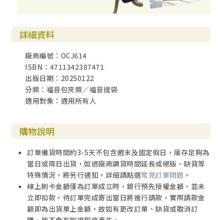
詳細資料
廠商編號：OCJ614
ISBN：4711342387471
出版日期：20250122
分類：福音包夾類／福音提袋
適用對象：適用所有人
購物說明
訂單備貨時間約3-5天不包含週末及國定假日，庫存足夠為
當日或隔日出貨，如遇廠商調貨時間延長或絕版、缺貨等
特殊情況，將另行通知。詳細請點選
常見訂單問題
。
線上刷卡金額僅為訂單成立時，銀行預先授權金額，並未
立即扣款，待訂單完成寄出當日將進行請款，實際請款金
額即為出貨單上金額，故如有更改訂單、缺貨或取消訂