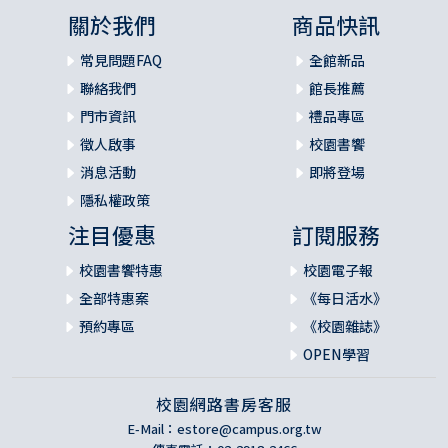
關於我們
商品快訊
常見問題FAQ
全館新品
聯絡我們
館長推薦
門市資訊
禮品專區
徵人啟事
校園書饗
消息活動
即將登場
隱私權政策
注目優惠
訂閱服務
校園書饗特惠
校園電子報
全部特惠案
《每日活水》
預約專區
《校園雜誌》
OPEN學習
校園網路書房客服
E-Mail：
estore@campus.org.tw