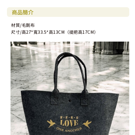
商品簡介
材質/毛氈布
尺寸/高27*寬33.5*高13CM（提把高17CM）