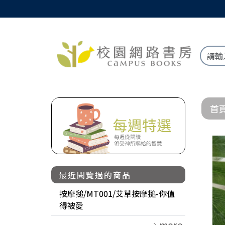
首
最近閱覽過的商品
按摩搥/MT001/艾草按摩搥-你值
得被愛
more