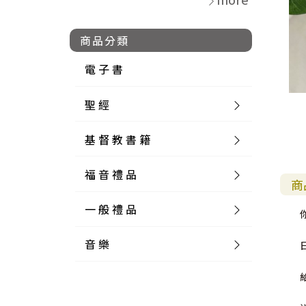
商品分類
電 子 書
聖 經
基 督 教 書 籍
新 舊 約 聖 經
福 音 禮 品
簡 體 聖 經
聖 經 論 叢
和 合 本
商
一 般 禮 品
英 文 聖 經
神 學 類
福 音 飾 品 配 件
和 合 本 標 點
參 考 書 工 具 書
音 樂
外 文 聖 經
實 踐 神 學
福 音 家 飾 用 品
一 般 卡 片
新 標 點 和 合 本
K J V
摩 西 五 經
系 統 神 學
福 音 項 鍊
讀 經 法
中 外 文 聖 經
教 會 歷 史
福 音 生 活 雜 貨
一 般 文 具
詩 本 樂 譜
和 合 本 修 訂 版
E S V
歷 史 書
神 、 創 造
宣 教 差 傳
福 音 耳 環 / 耳 夾
福 音 桌 飾 品
萬 用 卡
釋 經 法
創 世 記