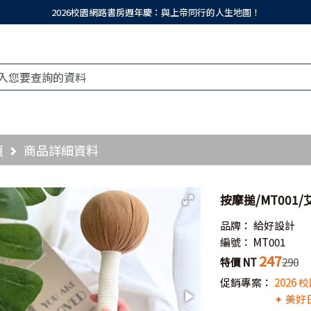
2026校園網路書房週年慶：與上帝同行的人生地圖！
頁
商品詳細資料
按摩搥/MT001
品牌：
給好設計
編號：
MT001
247
特價 NT
290
促銷專案：
2026
✦ 美好