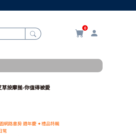
0
/艾草按摩搥-你值得被愛
 校園網路書房 週年慶 ✦禮品特輯
日常