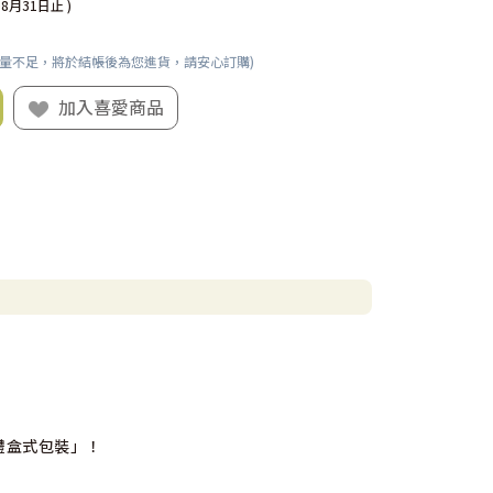
08月31日止 )
數量不足，將於結帳後為您進貨，請安心訂購)
加入喜愛商品
 禮盒式包裝」！