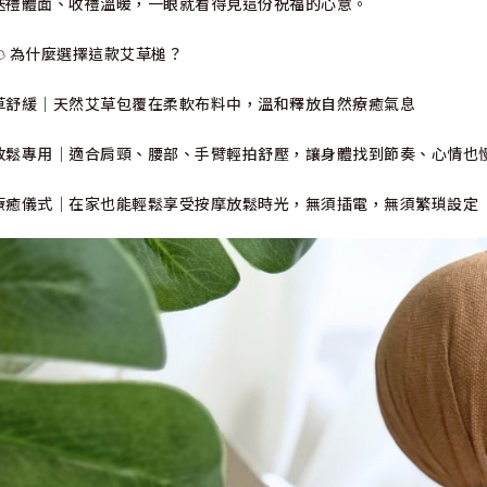
送禮體面、收禮溫暖，一眼就看得見這份祝福的心意。
☁ 為什麼選擇這款艾草槌？
草舒緩｜天然艾草包覆在柔軟布料中，溫和釋放自然療癒氣息
放鬆專用｜適合肩頸、腰部、手臂輕拍舒壓，讓身體找到節奏、心情也
療癒儀式｜在家也能輕鬆享受按摩放鬆時光，無須插電，無須繁瑣設定