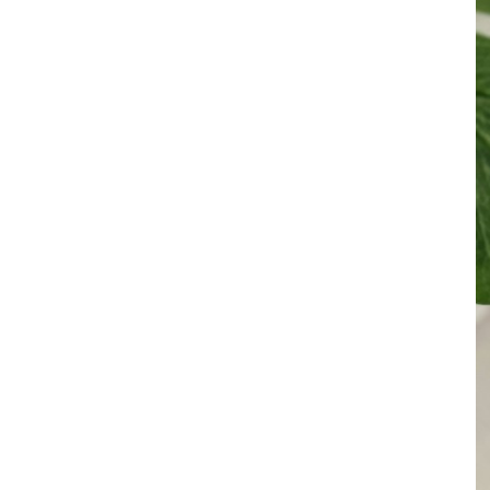
其 他 中 外 文 聖 經
新 約 歷 史 書
青 少 年
靈 恩
研 經 材 料
詩 、 散 文
福 音 包 裝 用 品
聖 經 故 事
約 拿 書
約 翰 福 音
加 拉 太 書
雅 各 書
啟 示 錄
信 徒 神 學
福 音 明 信 片 . 書 籤
成 人
教 育
兒 童 教 材
劇 本 遊 戲
福 音 文 具 雜 貨
聖 經 神 學
彌 迦 書
以 弗 所 書
彼 得 前 書
使 徒 行 傳
靈 界
福 音 季 節 卡
職 業
文 字 工 作
青 少 年 教 材
兒 童 故 事 C D
偽 經 次 經
那 鴻 書
腓 立 比 書
彼 得 後 書
福 音 小 禮 卡
特 殊 問 題
小 組 教 會
幼 稚 教 材
畫 冊
哈 巴 谷 書
歌 羅 西 書
約 翰 壹 、 貳 、 參 書
其 他 福 音 卡 片
生 活 教 導
成 人 教 材
西 番 雅 書
帖 撒 羅 尼 迦 前 後
猶 大 書
主 日 學 教 材
哈 該 書
提 摩 太 前 後
歸 納 法 研 經
撒 迦 利 亞 書
提 多 書
紙 品
瑪 拉 基 書
腓 利 門 書
教 牧 書 信