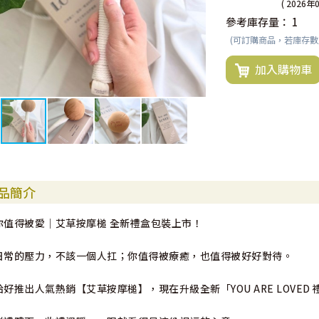
( 2026年
參考庫存量：
1
(可訂購商品，若庫存
加入購物車
品簡介
你值得被愛｜艾草按摩槌 全新禮盒包裝上市！
日常的壓力，不該一個人扛；你值得被療癒，也值得被好好對待。
給好推出人氣熱銷【艾草按摩槌】，現在升級全新「YOU ARE LOVED