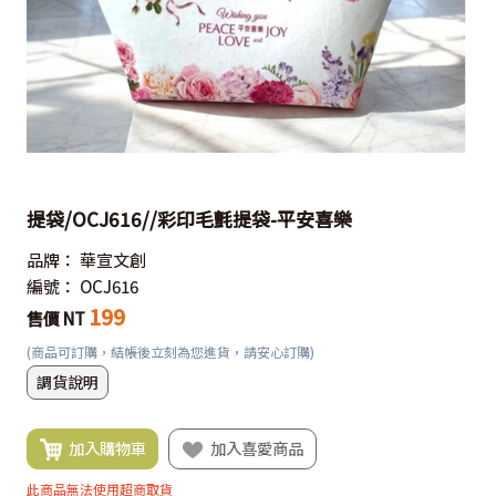
提袋/OCJ616//彩印毛氈提袋-平安喜樂
品牌：
華宣文創
編號：
OCJ616
199
售價 NT
(商品可訂購，結帳後立刻為您進貨，請安心訂購)
調貨說明
加入購物車
加入喜愛商品
此商品無法使用超商取貨