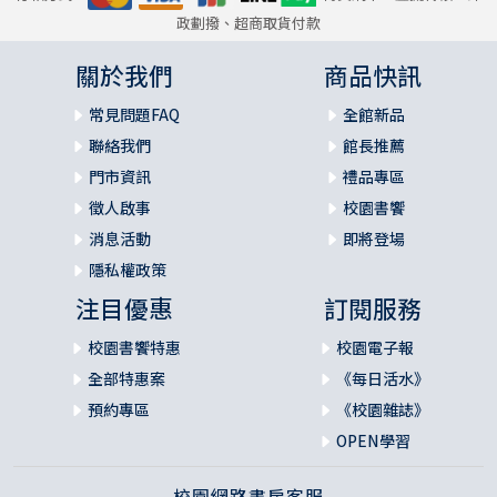
政劃撥、超商取貨付款
關於我們
商品快訊
常見問題FAQ
全館新品
聯絡我們
館長推薦
門市資訊
禮品專區
徵人啟事
校園書饗
消息活動
即將登場
隱私權政策
注目優惠
訂閱服務
校園書饗特惠
校園電子報
全部特惠案
《每日活水》
預約專區
《校園雜誌》
OPEN學習
校園網路書房客服