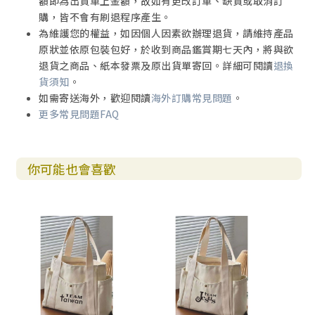
額即為出貨單上金額，故如有更改訂單、缺貨或取消訂
購，皆不會有刷退程序產生。
為維護您的權益，如因個人因素欲辦理退貨，請維持產品
原狀並依原包裝包好，於收到商品鑑賞期七天內，將與欲
退貨之商品、紙本發票及原出貨單寄回。詳細可閱讀
退換
貨須知
。
如需寄送海外，歡迎閱讀
海外訂購常見問題
。
更多常見問題FAQ
你可能也會喜歡