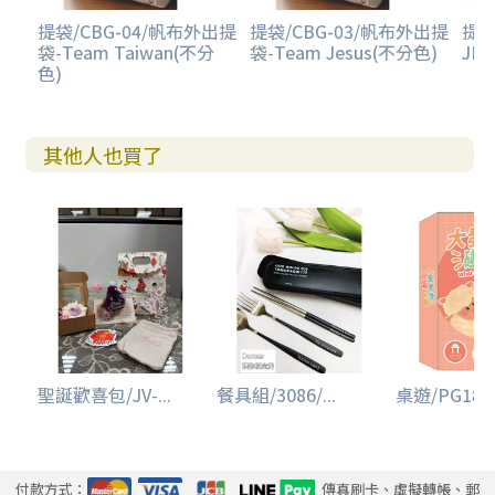
提袋/CBG-04/帆布外出提
提袋/CBG-03/帆布外出提
提袋
袋-Team Taiwan(不分
袋-Team Jesus(不分色)
JES
色)
其他人也買了
聖誕歡喜包/JV-...
餐具組/3086/...
桌遊/PG18/大
付款方式：
傳真刷卡、虛擬轉帳、郵