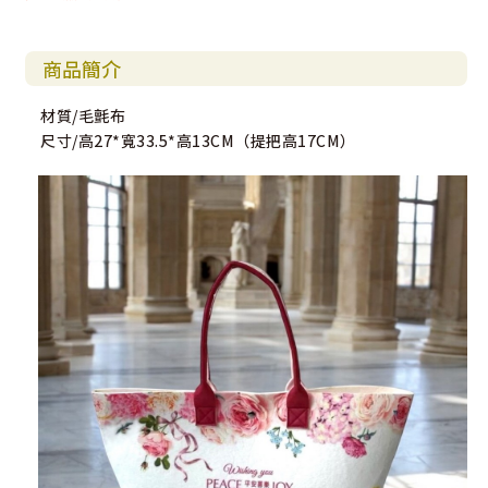
商品簡介
材質/毛氈布
尺寸/高27*寬33.5*高13CM（提把高17CM）