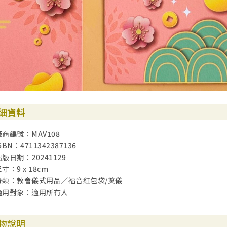
細資料
廠商編號：MAV108
SBN：4711342387136
出版日期：20241129
寸：9 x 18cm
分類：教會儀式用品／福音紅包袋/奠儀
適用對象：適用所有人
物說明