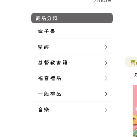
商品分類
電 子 書
聖 經
商
基 督 教 書 籍
新 舊 約 聖 經
福 音 禮 品
簡 體 聖 經
聖 經 論 叢
和 合 本
一 般 禮 品
英 文 聖 經
神 學 類
福 音 飾 品 配 件
和 合 本 標 點
參 考 書 工 具 書
音 樂
外 文 聖 經
實 踐 神 學
福 音 家 飾 用 品
一 般 卡 片
新 標 點 和 合 本
K J V
摩 西 五 經
系 統 神 學
福 音 項 鍊
讀 經 法
中 外 文 聖 經
教 會 歷 史
福 音 生 活 雜 貨
一 般 文 具
詩 本 樂 譜
和 合 本 修 訂 版
E S V
歷 史 書
神 、 創 造
宣 教 差 傳
福 音 耳 環 / 耳 夾
福 音 桌 飾 品
萬 用 卡
釋 經 法
創 世 記