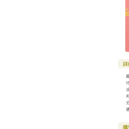
其 他 中 外 文 聖 經
新 約 歷 史 書
青 少 年
靈 恩
研 經 材 料
詩 、 散 文
福 音 包 裝 用 品
聖 經 故 事
約 拿 書
約 翰 福 音
加 拉 太 書
雅 各 書
啟 示 錄
信 徒 神 學
福 音 明 信 片 . 書 籤
成 人
教 育
兒 童 教 材
劇 本 遊 戲
福 音 文 具 雜 貨
聖 經 神 學
彌 迦 書
以 弗 所 書
彼 得 前 書
使 徒 行 傳
靈 界
福 音 季 節 卡
職 業
文 字 工 作
青 少 年 教 材
兒 童 故 事 C D
偽 經 次 經
那 鴻 書
腓 立 比 書
彼 得 後 書
福 音 小 禮 卡
特 殊 問 題
小 組 教 會
幼 稚 教 材
畫 冊
哈 巴 谷 書
歌 羅 西 書
約 翰 壹 、 貳 、 參 書
其 他 福 音 卡 片
詳
生 活 教 導
成 人 教 材
西 番 雅 書
帖 撒 羅 尼 迦 前 後
猶 大 書
主 日 學 教 材
哈 該 書
提 摩 太 前 後
I
歸 納 法 研 經
撒 迦 利 亞 書
提 多 書
尺
紙 品
瑪 拉 基 書
腓 利 門 書
教 牧 書 信
購