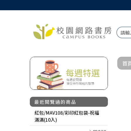
首
最近閱覽過的商品
紅包/MAV108/彩印紅包袋-祝福
滿滿(10入)
more