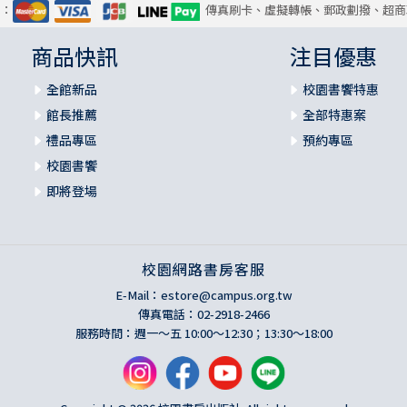
式：
傳真刷卡、虛擬轉帳、郵政劃撥、超商
商品快訊
注目優惠
全館新品
校園書饗特惠
館長推薦
全部特惠案
禮品專區
預約專區
校園書饗
即將登場
校園網路書房客服
E-Mail：
estore@campus.org.tw
傳真電話：02-2918-2466
服務時間：週一～五 10:00～12:30；13:30～18:00