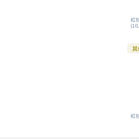
紅包
(10
其
紅包