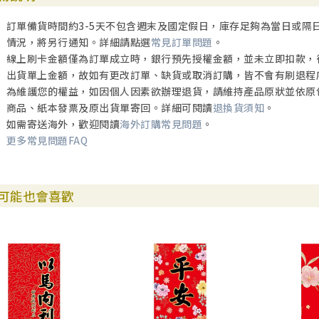
訂單備貨時間約3-5天不包含週末及國定假日，庫存足夠為當日或隔
情況，將另行通知。詳細請點選
常見訂單問題
。
線上刷卡金額僅為訂單成立時，銀行預先授權金額，並未立即扣款，
出貨單上金額，故如有更改訂單、缺貨或取消訂購，皆不會有刷退程
為維護您的權益，如因個人因素欲辦理退貨，請維持產品原狀並依原
商品、紙本發票及原出貨單寄回。詳細可閱讀
退換貨須知
。
如需寄送海外，歡迎閱讀
海外訂購常見問題
。
更多常見問題FAQ
可能也會喜歡