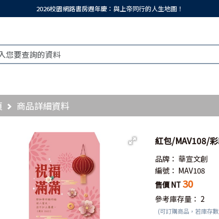
2026校園網路書房週年慶：與上帝同行的人生地圖！
頁
商品詳細資料
紅包/MAV108/
品牌：
華宣文創
編號：
MAV108
30
售價 NT
參考庫存量：
2
(可訂購商品，若庫存