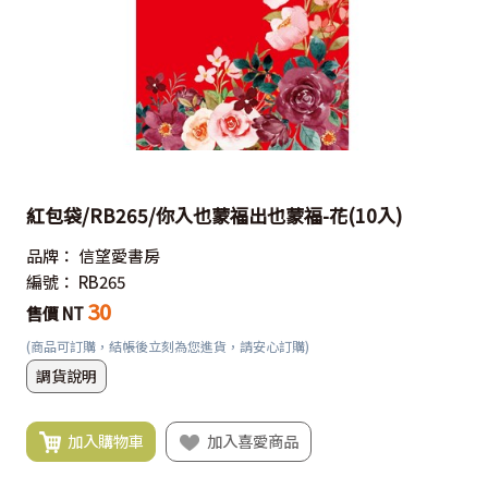
紅包袋/RB265/你入也蒙福出也蒙福-花(10入)
品牌：
信望愛書房
編號：
RB265
30
售價 NT
(商品可訂購，結帳後立刻為您進貨，請安心訂購)
調貨說明
加入購物車
加入喜愛商品