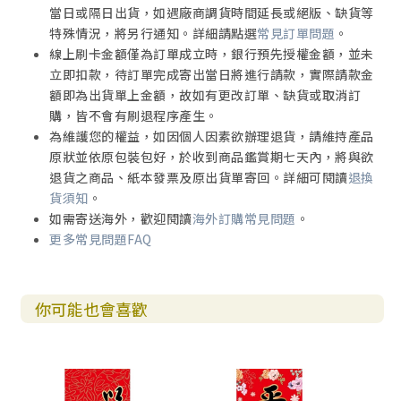
當日或隔日出貨，如遇廠商調貨時間延長或絕版、缺貨等
特殊情況，將另行通知。詳細請點選
常見訂單問題
。
線上刷卡金額僅為訂單成立時，銀行預先授權金額，並未
立即扣款，待訂單完成寄出當日將進行請款，實際請款金
額即為出貨單上金額，故如有更改訂單、缺貨或取消訂
購，皆不會有刷退程序產生。
為維護您的權益，如因個人因素欲辦理退貨，請維持產品
原狀並依原包裝包好，於收到商品鑑賞期七天內，將與欲
退貨之商品、紙本發票及原出貨單寄回。詳細可閱讀
退換
貨須知
。
如需寄送海外，歡迎閱讀
海外訂購常見問題
。
更多常見問題FAQ
你可能也會喜歡