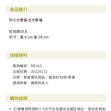
商品簡介
你入也蒙福 出也蒙福
紅包袋10入
尺寸：寬 9 cm 長 18 cm
詳細資料
廠商編號：RB265
出版日期：20220111
分類：教會儀式用品／福音紅包袋/奠儀
適用對象：適用所有人
購物說明
訂單備貨時間約3-5天不包含週末及國定假日，庫存足夠為