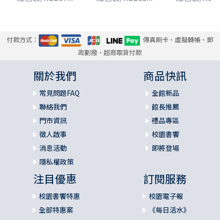
付款方式：
傳真刷卡、虛擬轉帳、郵
政劃撥、超商取貨付款
關於我們
商品快訊
常見問題FAQ
全館新品
聯絡我們
館長推薦
門市資訊
禮品專區
徵人啟事
校園書饗
消息活動
即將登場
隱私權政策
注目優惠
訂閱服務
校園書饗特惠
校園電子報
全部特惠案
《每日活水》