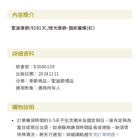
內容簡介
聖誕擺飾/91813C/燈光擺飾-圓底蠟燭(紅)
詳細資料
原書號：83040139
出版日期：20241111
分類：季節商品／聖誕節禮品
適用對象：適用所有人
購物說明
訂單備貨時間約3-5天不包含週末及國定假日，庫存足夠為
當日或隔日出貨，如遇廠商調貨時間延長或絕版、缺貨等
特殊情況，將另行通知。詳細請點選
常見訂單問題
。