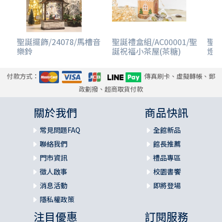
聖誕擺飾/24078/馬槽音
聖誕禮盒組/AC00001/聖
聖誕
樂鈴
誕祝福小茶屋(茶糖)
燈音
付款方式：
傳真刷卡、虛擬轉帳、郵
政劃撥、超商取貨付款
關於我們
商品快訊
常見問題FAQ
全館新品
聯絡我們
館長推薦
門市資訊
禮品專區
徵人啟事
校園書饗
消息活動
即將登場
隱私權政策
注目優惠
訂閱服務