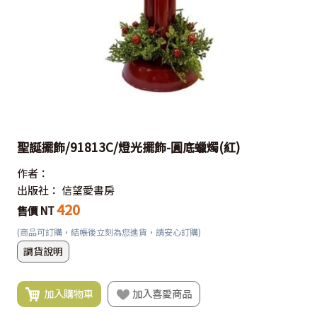
聖誕擺飾/91813C/燈光擺飾-圓底蠟燭(紅)
作者：
出版社：
信望愛書房
420
售價 NT
(商品可訂購，結帳後立刻為您進貨，請安心訂購)
調貨說明
加入購物車
加入喜愛商品