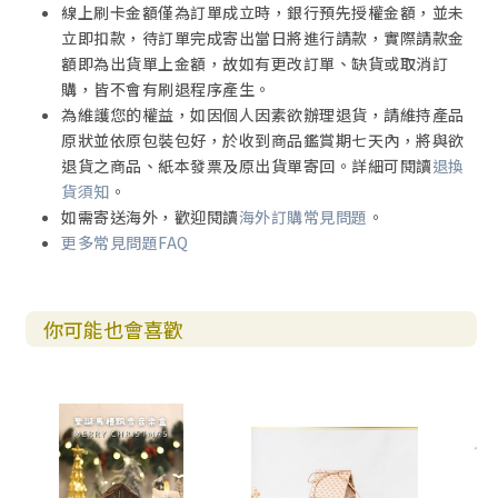
線上刷卡金額僅為訂單成立時，銀行預先授權金額，並未
立即扣款，待訂單完成寄出當日將進行請款，實際請款金
額即為出貨單上金額，故如有更改訂單、缺貨或取消訂
購，皆不會有刷退程序產生。
為維護您的權益，如因個人因素欲辦理退貨，請維持產品
原狀並依原包裝包好，於收到商品鑑賞期七天內，將與欲
退貨之商品、紙本發票及原出貨單寄回。詳細可閱讀
退換
貨須知
。
如需寄送海外，歡迎閱讀
海外訂購常見問題
。
更多常見問題FAQ
你可能也會喜歡