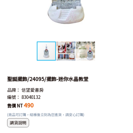
聖誕擺飾/24095/擺飾-迷你水晶教堂
品牌：
信望愛書房
編號：
83040132
490
售價 NT
(商品可訂購，結帳後立刻為您進貨，請安心訂購)
調貨說明