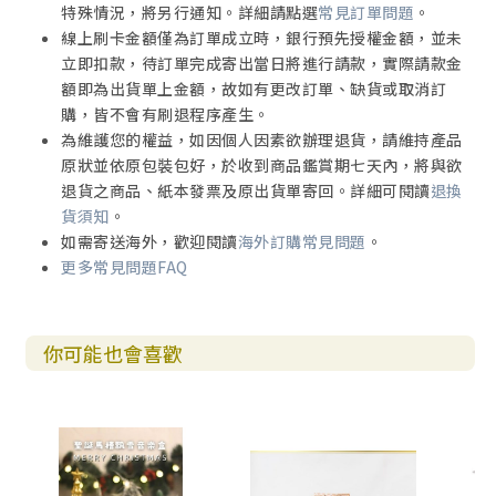
特殊情況，將另行通知。詳細請點選
常見訂單問題
。
線上刷卡金額僅為訂單成立時，銀行預先授權金額，並未
立即扣款，待訂單完成寄出當日將進行請款，實際請款金
額即為出貨單上金額，故如有更改訂單、缺貨或取消訂
購，皆不會有刷退程序產生。
為維護您的權益，如因個人因素欲辦理退貨，請維持產品
原狀並依原包裝包好，於收到商品鑑賞期七天內，將與欲
退貨之商品、紙本發票及原出貨單寄回。詳細可閱讀
退換
貨須知
。
如需寄送海外，歡迎閱讀
海外訂購常見問題
。
更多常見問題FAQ
你可能也會喜歡