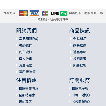
付款方式：
傳真刷卡、虛擬轉帳、郵
政劃撥、超商取貨付款
關於我們
商品快訊
常見問題FAQ
全館新品
聯絡我們
館長推薦
門市資訊
禮品專區
徵人啟事
校園書饗
消息活動
即將登場
隱私權政策
注目優惠
訂閱服務
校園書饗特惠
校園電子報
全部特惠案
《每日活水》
預約專區
《校園雜誌》