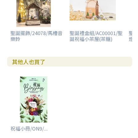
聖誕擺飾/24078/馬槽音
聖誕禮盒組/AC00001/聖
聖誕
樂鈴
誕祝福小茶屋(茶糖)
燈音
其他人也買了
祝福小冊/ON9/...