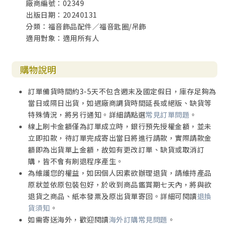
廠商編號：02349
出版日期：20240131
分類：福音飾品配件／福音匙圈/吊飾
適用對象：適用所有人
購物說明
訂單備貨時間約3-5天不包含週末及國定假日，庫存足夠為
當日或隔日出貨，如遇廠商調貨時間延長或絕版、缺貨等
特殊情況，將另行通知。詳細請點選
常見訂單問題
。
線上刷卡金額僅為訂單成立時，銀行預先授權金額，並未
立即扣款，待訂單完成寄出當日將進行請款，實際請款金
額即為出貨單上金額，故如有更改訂單、缺貨或取消訂
購，皆不會有刷退程序產生。
為維護您的權益，如因個人因素欲辦理退貨，請維持產品
原狀並依原包裝包好，於收到商品鑑賞期七天內，將與欲
退貨之商品、紙本發票及原出貨單寄回。詳細可閱讀
退換
貨須知
。
如需寄送海外，歡迎閱讀
海外訂購常見問題
。