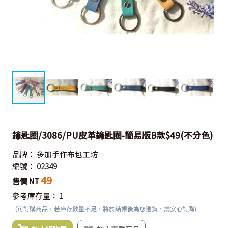
鑰匙圈/3086/PU皮革鑰匙圈-簡易版B款$49(不分色)
品牌：
多加手作布包工坊
編號：
02349
49
售價 NT
參考庫存量：
1
(可訂購商品，若庫存數量不足，將於結帳後為您進貨，請安心訂購)