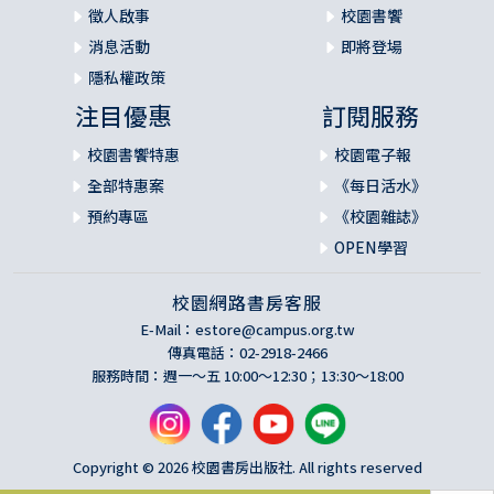
徵人啟事
校園書饗
消息活動
即將登場
隱私權政策
注目優惠
訂閱服務
校園書饗特惠
校園電子報
全部特惠案
《每日活水》
預約專區
《校園雜誌》
OPEN學習
校園網路書房客服
E-Mail：
estore@campus.org.tw
傳真電話：02-2918-2466
服務時間：週一～五 10:00～12:30；13:30～18:00
Copyright © 2026 校園書房出版社. All rights reserved