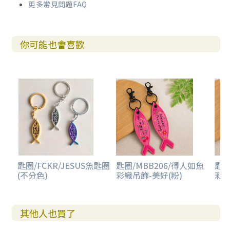
更多常見問題FAQ
你可能也會喜歡
匙圈/FCKR/JESUS魚匙圈
匙圈/MBB206/得人如魚
匙圈
(不分色)
彩織吊飾-美好(粉)
彩織
其他人也買了