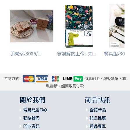
手機架/3086/...
被誤解的上帝--如...
餐具組/3086/
付款方式：
傳真刷卡、虛擬轉帳、郵
政劃撥、超商取貨付款
關於我們
商品快訊
常見問題FAQ
全館新品
聯絡我們
館長推薦
門市資訊
禮品專區