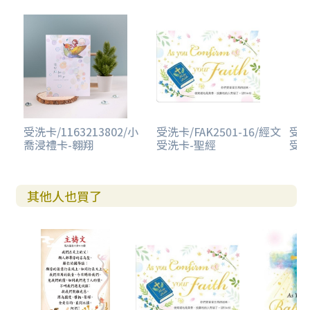
受洗卡/1163213802/小
受洗卡/FAK2501-16/經文
受洗
喬浸禮卡-翱翔
受洗卡-聖經
受洗
其他人也買了