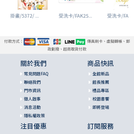
掛畫/5372/ ...
受洗卡/FAK25...
受洗卡/FAK25
付款方式：
傳真刷卡、虛擬轉帳、郵
政劃撥、超商取貨付款
關於我們
商品快訊
常見問題FAQ
全館新品
聯絡我們
館長推薦
門市資訊
禮品專區
徵人啟事
校園書饗
消息活動
即將登場
隱私權政策
注目優惠
訂閱服務