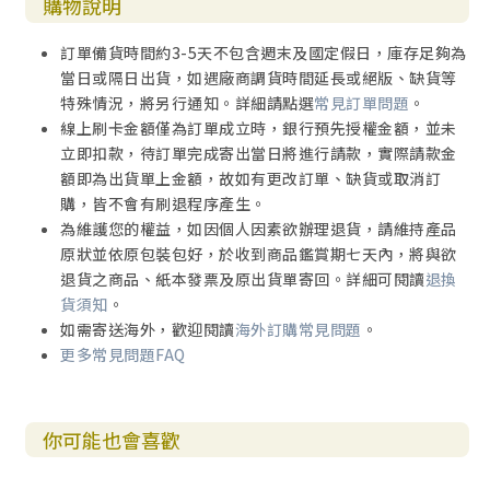
購物說明
訂單備貨時間約3-5天不包含週末及國定假日，庫存足夠為
當日或隔日出貨，如遇廠商調貨時間延長或絕版、缺貨等
特殊情況，將另行通知。詳細請點選
常見訂單問題
。
線上刷卡金額僅為訂單成立時，銀行預先授權金額，並未
立即扣款，待訂單完成寄出當日將進行請款，實際請款金
額即為出貨單上金額，故如有更改訂單、缺貨或取消訂
購，皆不會有刷退程序產生。
為維護您的權益，如因個人因素欲辦理退貨，請維持產品
原狀並依原包裝包好，於收到商品鑑賞期七天內，將與欲
退貨之商品、紙本發票及原出貨單寄回。詳細可閱讀
退換
貨須知
。
如需寄送海外，歡迎閱讀
海外訂購常見問題
。
更多常見問題FAQ
你可能也會喜歡