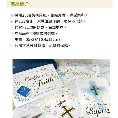
商品簡介
§ 採用200g美術用紙，紙張厚實，手感柔和。
§ 經SGS檢測，大豆油墨印刷，環保不污染。
§ 通過FSC環保認證，保護地球。
§ 本商品有4種款式供選擇。
§ 規格：25K(約10.4x15cm)。
§ 台灣本地設計製造，品質有保障。