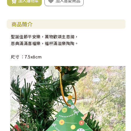
加入購物車
加入喜愛商品
商品簡介
聖誕佳節平安樂，萬物歡頌主恩揚，
恩典滿滿喜福樂，福杯滿溢樂陶陶。
尺寸 ：7.5x8cm