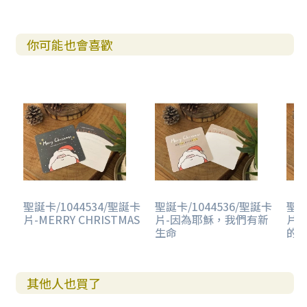
你可能也會喜歡
聖誕卡/1044534/聖誕卡
聖誕卡/1044536/聖誕卡
聖誕
片-MERRY CHRISTMAS
片-因為耶穌，我們有新
片
生命
的
其他人也買了