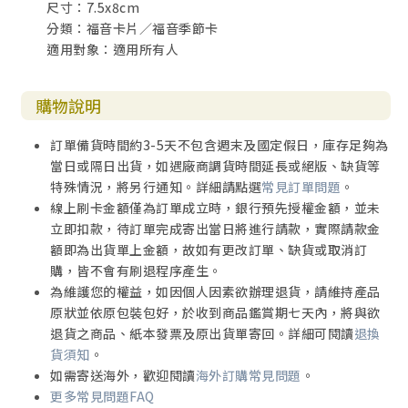
尺寸：7.5x8cm
分類：福音卡片／福音季節卡
適用對象：適用所有人
購物說明
訂單備貨時間約3-5天不包含週末及國定假日，庫存足夠為
當日或隔日出貨，如遇廠商調貨時間延長或絕版、缺貨等
特殊情況，將另行通知。詳細請點選
常見訂單問題
。
線上刷卡金額僅為訂單成立時，銀行預先授權金額，並未
立即扣款，待訂單完成寄出當日將進行請款，實際請款金
額即為出貨單上金額，故如有更改訂單、缺貨或取消訂
購，皆不會有刷退程序產生。
為維護您的權益，如因個人因素欲辦理退貨，請維持產品
原狀並依原包裝包好，於收到商品鑑賞期七天內，將與欲
退貨之商品、紙本發票及原出貨單寄回。詳細可閱讀
退換
貨須知
。
如需寄送海外，歡迎閱讀
海外訂購常見問題
。
更多常見問題FAQ