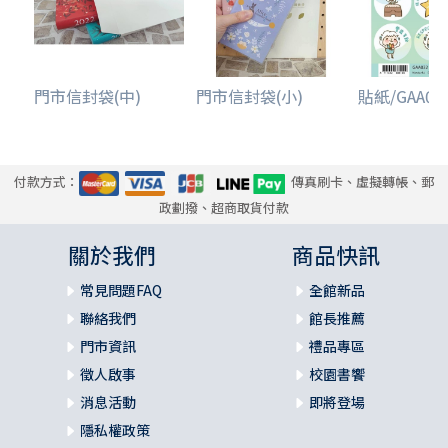
門市信封袋(中)
門市信封袋(小)
貼紙/GAA032.
付款方式：
傳真刷卡、虛擬轉帳、郵
政劃撥、超商取貨付款
關於我們
商品快訊
常見問題FAQ
全館新品
聯絡我們
館長推薦
門市資訊
禮品專區
徵人啟事
校園書饗
消息活動
即將登場
隱私權政策