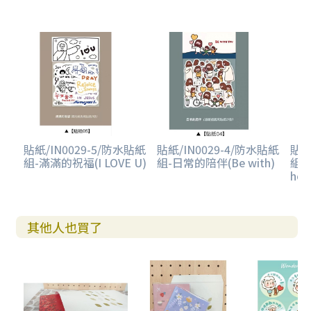
貼紙/IN0029-5/防水貼紙
貼紙/IN0029-4/防水貼紙
貼紙
組-滿滿的祝福(I LOVE U)
組-日常的陪伴(Be with)
組-
hol
其他人也買了