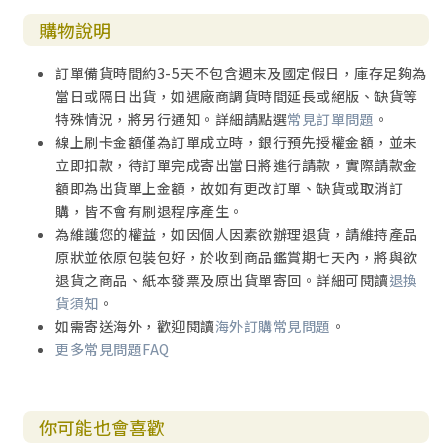
購物說明
訂單備貨時間約3-5天不包含週末及國定假日，庫存足夠為
當日或隔日出貨，如遇廠商調貨時間延長或絕版、缺貨等
特殊情況，將另行通知。詳細請點選
常見訂單問題
。
線上刷卡金額僅為訂單成立時，銀行預先授權金額，並未
立即扣款，待訂單完成寄出當日將進行請款，實際請款金
額即為出貨單上金額，故如有更改訂單、缺貨或取消訂
購，皆不會有刷退程序產生。
為維護您的權益，如因個人因素欲辦理退貨，請維持產品
原狀並依原包裝包好，於收到商品鑑賞期七天內，將與欲
退貨之商品、紙本發票及原出貨單寄回。詳細可閱讀
退換
貨須知
。
如需寄送海外，歡迎閱讀
海外訂購常見問題
。
更多常見問題FAQ
你可能也會喜歡