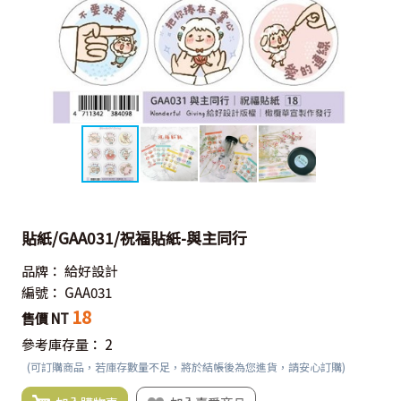
貼紙/GAA031/祝福貼紙-與主同行
品牌：
給好設計
編號：
GAA031
18
售價 NT
參考庫存量：
2
(可訂購商品，若庫存數量不足，將於結帳後為您進貨，請安心訂購)