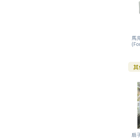
馬克
(Fo
其
扇子/