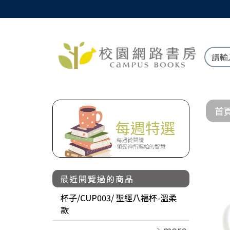
首
最近閱覽過的商品
杯子/CUP003/ 聖經八福杯-溫柔
款
more