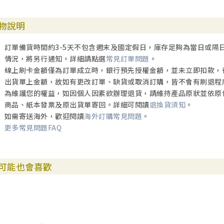
物說明
訂單備貨時間約3-5天不包含週末及國定假日，庫存足夠為當日或隔
情況，將另行通知。詳細請點選
常見訂單問題
。
線上刷卡金額僅為訂單成立時，銀行預先授權金額，並未立即扣款，
出貨單上金額，故如有更改訂單、缺貨或取消訂購，皆不會有刷退程
為維護您的權益，如因個人因素欲辦理退貨，請維持產品原狀並依原
商品、紙本發票及原出貨單寄回。詳細可閱讀
退換貨須知
。
如需寄送海外，歡迎閱讀
海外訂購常見問題
。
更多常見問題FAQ
可能也會喜歡