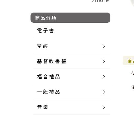
商品分類
電 子 書
聖 經
商
基 督 教 書 籍
新 舊 約 聖 經
福 音 禮 品
簡 體 聖 經
聖 經 論 叢
和 合 本
一 般 禮 品
英 文 聖 經
神 學 類
福 音 飾 品 配 件
和 合 本 標 點
參 考 書 工 具 書
音 樂
外 文 聖 經
實 踐 神 學
福 音 家 飾 用 品
一 般 卡 片
新 標 點 和 合 本
K J V
摩 西 五 經
系 統 神 學
福 音 項 鍊
讀 經 法
中 外 文 聖 經
教 會 歷 史
福 音 生 活 雜 貨
一 般 文 具
詩 本 樂 譜
和 合 本 修 訂 版
E S V
歷 史 書
神 、 創 造
宣 教 差 傳
福 音 耳 環 / 耳 夾
福 音 桌 飾 品
萬 用 卡
釋 經 法
創 世 記