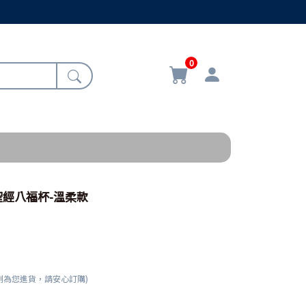
0
 聖經八福杯-溫柔款
刻為您進貨，請安心訂購)