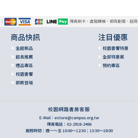
式：
傳真刷卡、虛擬轉帳、郵政劃撥、超商
商品快訊
注目優惠
全館新品
校園書饗特惠
館長推薦
全部特惠案
禮品專區
預約專區
校園書饗
即將登場
校園網路書房客服
E-Mail：
estore@campus.org.tw
傳真電話：02-2918-2466
服務時間：週一～五 10:00～12:30；13:30～18:00