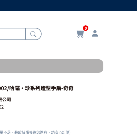
0
4-002/哈囉‧珍系列造型手扇-奇奇
限公司
02
數量不足，將於結帳後為您進貨，請安心訂購)