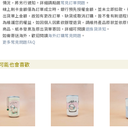
情況，將另行通知。詳細請點選
常見訂單問題
。
線上刷卡金額僅為訂單成立時，銀行預先授權金額，並未立即扣款，
出貨單上金額，故如有更改訂單、缺貨或取消訂購，皆不會有刷退程
為維護您的權益，如因個人因素欲辦理退貨，請維持產品原狀並依原
商品、紙本發票及原出貨單寄回。詳細可閱讀
退換貨須知
。
如需寄送海外，歡迎閱讀
海外訂購常見問題
。
更多常見問題FAQ
可能也會喜歡