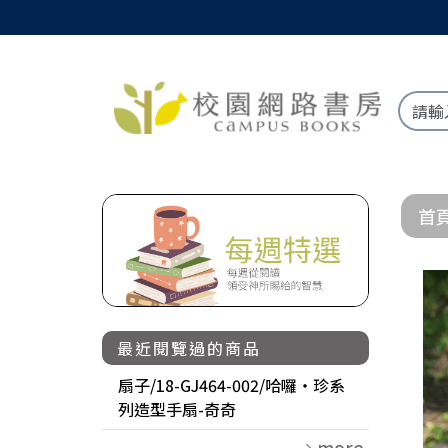
首
最近閱覽過的商品
扇子/18-GJ464-002/哈囉‧珍系
列造型手扇-奇奇
more