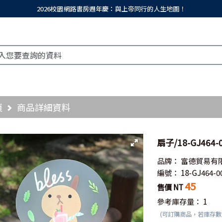
2026校園網路書房週年慶：與上帝同行的人生地圖！
頁
商品詳細資料
扇子/18-GJ46
品牌：
富德貿易有
編號：
18-GJ464-0
45
售價 NT
參考庫存量：
1
(可訂購商品，若庫存