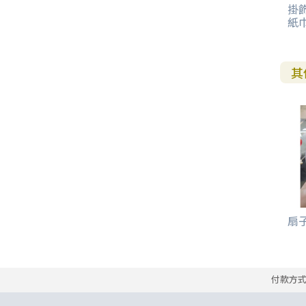
掛飾
其 他 中 外 文 聖 經
新 約 歷 史 書
青 少 年
靈 恩
研 經 材 料
詩 、 散 文
福 音 包 裝 用 品
聖 經 故 事
約 拿 書
約 翰 福 音
加 拉 太 書
雅 各 書
啟 示 錄
信 徒 神 學
紙巾
福 音 明 信 片 . 書 籤
成 人
教 育
兒 童 教 材
劇 本 遊 戲
福 音 文 具 雜 貨
聖 經 神 學
彌 迦 書
以 弗 所 書
彼 得 前 書
使 徒 行 傳
靈 界
福 音 季 節 卡
其
職 業
文 字 工 作
青 少 年 教 材
兒 童 故 事 C D
偽 經 次 經
那 鴻 書
腓 立 比 書
彼 得 後 書
福 音 小 禮 卡
特 殊 問 題
小 組 教 會
幼 稚 教 材
畫 冊
哈 巴 谷 書
歌 羅 西 書
約 翰 壹 、 貳 、 參 書
其 他 福 音 卡 片
生 活 教 導
成 人 教 材
西 番 雅 書
帖 撒 羅 尼 迦 前 後
猶 大 書
主 日 學 教 材
哈 該 書
提 摩 太 前 後
扇子/
歸 納 法 研 經
撒 迦 利 亞 書
提 多 書
紙 品
瑪 拉 基 書
腓 利 門 書
付款方
教 牧 書 信