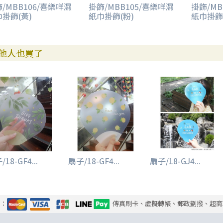
/MBB106/喜樂咩濕
掛飾/MBB105/喜樂咩濕
掛飾/MB
掛飾(黃)
紙巾掛飾(粉)
紙巾掛飾
他人也買了
18-GF4...
扇子/18-GF4...
扇子/18-GJ4...
式：
傳真刷卡、虛擬轉帳、郵政劃撥、超商