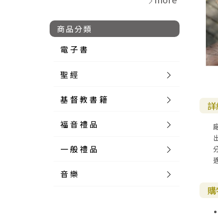
商品分類
電 子 書
聖 經
基 督 教 書 籍
新 舊 約 聖 經
詳
福 音 禮 品
簡 體 聖 經
聖 經 論 叢
和 合 本
廠
一 般 禮 品
英 文 聖 經
神 學 類
福 音 飾 品 配 件
和 合 本 標 點
參 考 書 工 具 書
音 樂
外 文 聖 經
實 踐 神 學
福 音 家 飾 用 品
一 般 卡 片
新 標 點 和 合 本
K J V
摩 西 五 經
系 統 神 學
福 音 項 鍊
讀 經 法
購
中 外 文 聖 經
教 會 歷 史
福 音 生 活 雜 貨
一 般 文 具
詩 本 樂 譜
和 合 本 修 訂 版
E S V
歷 史 書
神 、 創 造
宣 教 差 傳
福 音 耳 環 / 耳 夾
福 音 桌 飾 品
萬 用 卡
釋 經 法
創 世 記