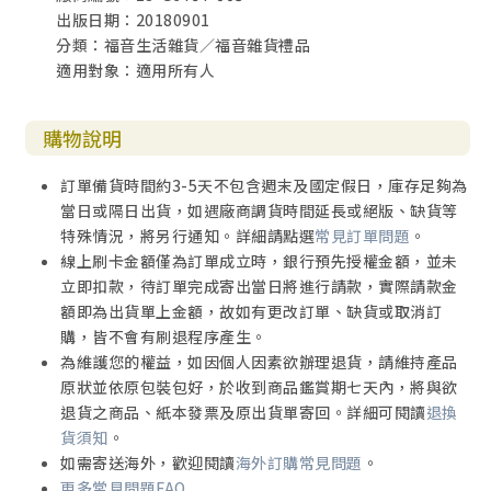
出版日期：20180901
分類：福音生活雜貨／福音雜貨禮品
適用對象：適用所有人
購物說明
訂單備貨時間約3-5天不包含週末及國定假日，庫存足夠為
當日或隔日出貨，如遇廠商調貨時間延長或絕版、缺貨等
特殊情況，將另行通知。詳細請點選
常見訂單問題
。
線上刷卡金額僅為訂單成立時，銀行預先授權金額，並未
立即扣款，待訂單完成寄出當日將進行請款，實際請款金
額即為出貨單上金額，故如有更改訂單、缺貨或取消訂
購，皆不會有刷退程序產生。
為維護您的權益，如因個人因素欲辦理退貨，請維持產品
原狀並依原包裝包好，於收到商品鑑賞期七天內，將與欲
退貨之商品、紙本發票及原出貨單寄回。詳細可閱讀
退換
貨須知
。
如需寄送海外，歡迎閱讀
海外訂購常見問題
。
更多常見問題FAQ