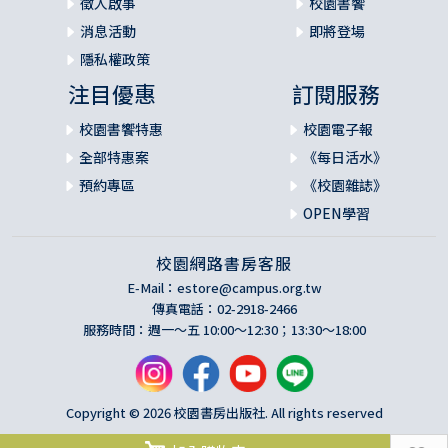
徵人啟事
校園書饗
消息活動
即將登場
隱私權政策
注目優惠
訂閱服務
校園書饗特惠
校園電子報
全部特惠案
《每日活水》
預約專區
《校園雜誌》
OPEN學習
校園網路書房客服
E-Mail：
estore@campus.org.tw
傳真電話：02-2918-2466
服務時間：週一～五 10:00～12:30；13:30～18:00
Copyright © 2026 校園書房出版社. All rights reserved