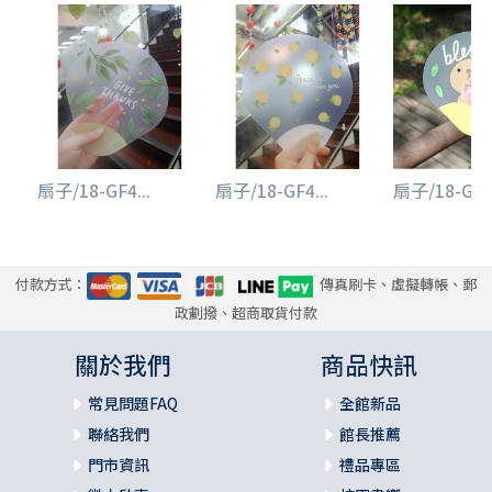
扇子/18-GF4...
扇子/18-GF4...
扇子/18-GJ4.
付款方式：
傳真刷卡、虛擬轉帳、郵
政劃撥、超商取貨付款
關於我們
商品快訊
常見問題FAQ
全館新品
聯絡我們
館長推薦
門市資訊
禮品專區