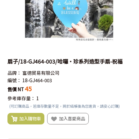
扇子/18-GJ464-003/哈囉‧珍系列造型手扇-祝福
品牌：
富德貿易有限公司
編號：
18-GJ464-003
45
售價 NT
參考庫存量：
1
(可訂購商品，若庫存數量不足，將於結帳後為您進貨，請安心訂購)
加入購物車
加入喜愛商品