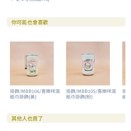
你可能也會喜歡
掛飾/MBB106/喜樂咩濕
掛飾/MBB105/喜樂咩濕
掛飾
紙巾掛飾(黃)
紙巾掛飾(粉)
紙巾
其他人也買了