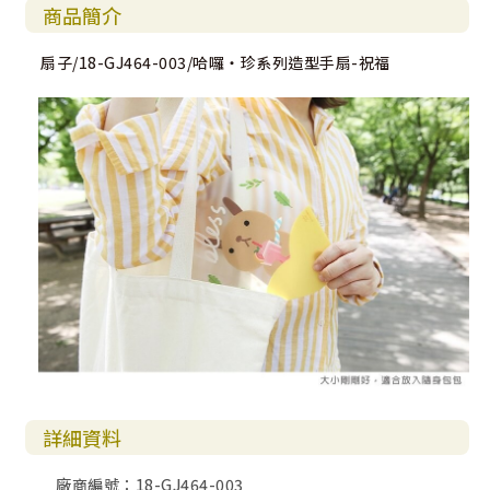
商品簡介
扇子/18-GJ464-003/哈囉‧珍系列造型手扇-祝福
詳細資料
廠商編號：18-GJ464-003