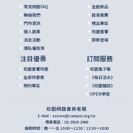
常見問題FAQ
全館新品
聯絡我們
館長推薦
門市資訊
禮品專區
徵人啟事
校園書饗
消息活動
即將登場
隱私權政策
注目優惠
訂閱服務
校園書饗特惠
校園電子報
全部特惠案
《每日活水》
預約專區
《校園雜誌》
OPEN學習
校園網路書房客服
E-Mail：
estore@campus.org.tw
傳真電話：02-2918-2466
服務時間：週一～五 10:00～12:30；13:30～18:00