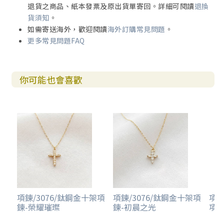
退貨之商品、紙本發票及原出貨單寄回。詳細可閱讀
退換
貨須知
。
如需寄送海外，歡迎閱讀
海外訂購常見問題
。
更多常見問題FAQ
你可能也會喜歡
項鍊/3076/鈦鋼金十架項
項鍊/3076/鈦鋼金十架項
項鍊
鍊-榮耀璀璨
鍊-初晨之光
項鍊