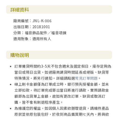
詳細資料
廠商編號：JNL-K-006
出版日期：20181001
分類：福音飾品配件／福音項鍊
適用對象：適用所有人
購物說明
訂單備貨時間約3-5天不包含週末及國定假日，庫存足夠為
當日或隔日出貨，如遇廠商調貨時間延長或絕版、缺貨等
特殊情況，將另行通知。詳細請點選
常見訂單問題
。
線上刷卡金額僅為訂單成立時，銀行預先授權金額，並未
立即扣款，待訂單完成寄出當日將進行請款，實際請款金
額即為出貨單上金額，故如有更改訂單、缺貨或取消訂
購，皆不會有刷退程序產生。
為維護您的權益，如因個人因素欲辦理退貨，請維持產品
原狀並依原包裝包好，於收到商品鑑賞期七天內，將與欲