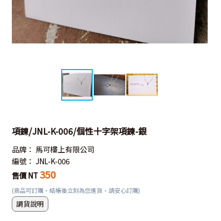
項鍊/JNL-K-006/個性十字架項鍊-銀
品牌：
馬可樓上有限公司
編號：
JNL-K-006
350
售價 NT
(商品可訂購，結帳後立刻為您進貨，請安心訂購)
調貨說明