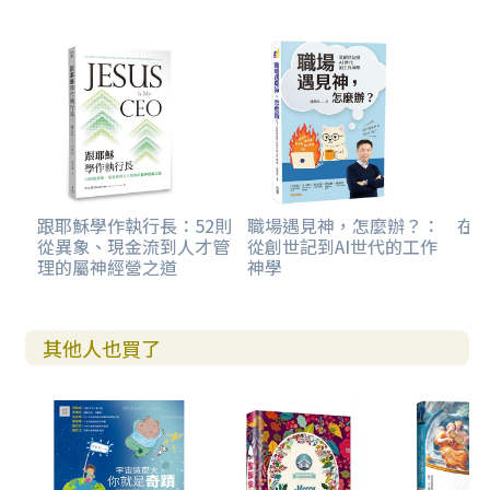
跟耶穌學作執行長：52則
職場遇見神，怎麼辦？：
在
從異象、現金流到人才管
從創世記到AI世代的工作
理的屬神經營之道
神學
其他人也買了