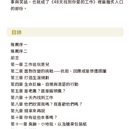
事與笑話，也就成了《48天找到你愛的工作》裡最膾炙人口
的部份。
目錄
推薦序一
推薦序二
前言
第一章 工作這玩意兒
第二章 面對改變的挑戰——抗拒、回應或是慘遭蹂躪
第三章 打造生涯規劃
第四章 生命巨輪、目標與清楚的行動
第五章 是老鷹？還是貓頭鷹？
第六章 十天內找到工作
第八章 他們欣賞我嗎？我喜歡他們嗎？
第九章 錢拿來再說
第十章 你有這些本事嗎？
第十一章 臭鼬、小地毯，以及糖果包裝紙