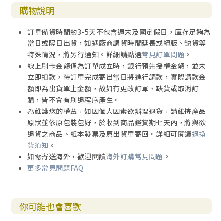
購物說明
訂單備貨時間約3-5天不包含週末及國定假日，庫存足夠為
當日或隔日出貨，如遇廠商調貨時間延長或絕版、缺貨等
特殊情況，將另行通知。詳細請點選
常見訂單問題
。
線上刷卡金額僅為訂單成立時，銀行預先授權金額，並未
立即扣款，待訂單完成寄出當日將進行請款，實際請款金
額即為出貨單上金額，故如有更改訂單、缺貨或取消訂
購，皆不會有刷退程序產生。
為維護您的權益，如因個人因素欲辦理退貨，請維持產品
原狀並依原包裝包好，於收到商品鑑賞期七天內，將與欲
退貨之商品、紙本發票及原出貨單寄回。詳細可閱讀
退換
貨須知
。
如需寄送海外，歡迎閱讀
海外訂購常見問題
。
更多常見問題FAQ
你可能也會喜歡