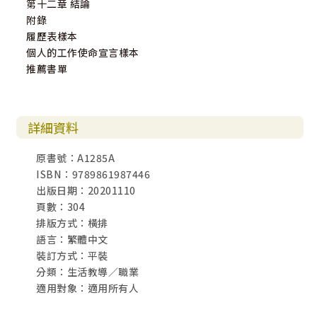
第十二章 結論
附錄
履歷表樣本
個人的工作使命宣言樣本
推薦書單
詳細資料
原書號：A1285A
ISBN：9789861987446
出版日期：20201110
頁數：304
排版方式：橫排
語言：繁體中文
裝訂方式：平裝
分類：生活教導／職業
適用對象：適用所有人