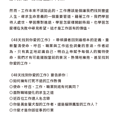
然而，工作本來不該如此的。工作應該是個讓我們找到豐盛
人生，尋求生命意義的一個重要管道。藉著工作，我們學習
待人處世、學習應對進退，學習怎麼樣開創佈局，也學習怎
麼樣在失敗中尋見希望。這才是工作該有的價值。
《48天找到你愛的工作》，帶領讀者回到最根本的定義，重
新釐清使命、呼召、職業與工作這些詞彙的意涵，作者認
為，只有真正地認識自己，明白上帝賦予每個人的獨特使
命，我們才有可能擺脫當前的景況，熱情地擁抱、甚至找到
你愛的工作。
《48天找到你愛的工作》要告訴你：
◎如何擁有打死不退的工作熱情
◎使命、呼召、工作、職業到底有何異同？
◎面對職場變化的求生之道
◎近百位工作達人名言錄
◎你是黃金獵犬型的工作者，還是貓頭鷹型的工作人？
◎什麼才是你該從事的行業