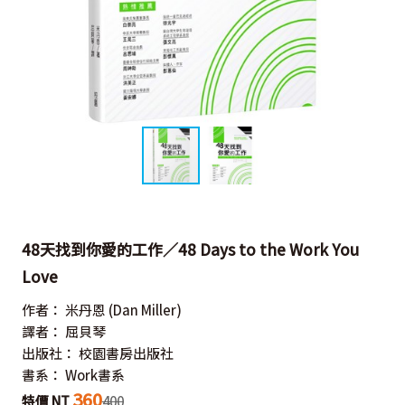
48天找到你愛的工作／48 Days to the Work You
Love
作者：
米丹恩
(Dan Miller)
譯者：
屈貝琴
出版社：
校園書房出版社
書系：
Work書系
360
特價 NT
400