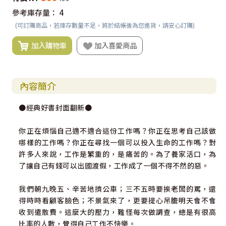
參考庫存量：
4
(可訂購商品，若庫存數量不足，將於結帳後為您進貨，請安心訂購)
加入購物車
加入喜愛商品
內容簡介
●經典好書封面翻新●
你正在煩惱自己適不適合這份工作嗎？你正在思考自己該做
哪樣的工作嗎？你正在尋找一個可以投入生命的工作嗎？對
許多人來說，工作是繁重的，是痛苦的。為了養家活口，為
了讓自己有錢可以出國渡假，工作成了一個不得不然的惡。
我們朝九晚五、辛苦地擠公車；三不五時要挨老闆的罵，還
得時時看顧客臉色；不景氣來了，更要提心吊膽明天會不會
收到遣散費。這麼大的壓力，難怪每次做調查，總是有很高
比率的人數，覺得自己工作不快樂。