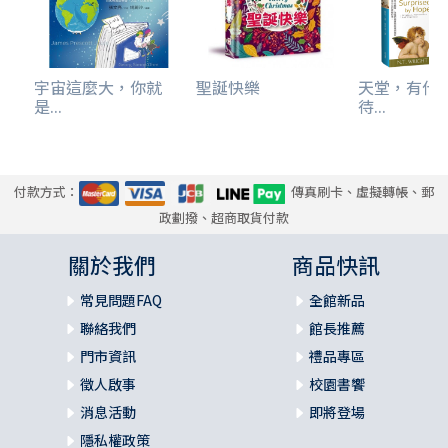
宇宙這麼大，你就
聖誕快樂
天堂，有什
是...
待...
付款方式：
傳真刷卡、虛擬轉帳、郵
政劃撥、超商取貨付款
關於我們
商品快訊
常見問題FAQ
全館新品
聯絡我們
館長推薦
門市資訊
禮品專區
徵人啟事
校園書饗
消息活動
即將登場
隱私權政策