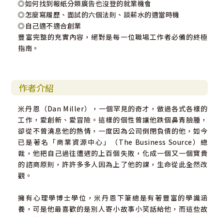
◎如何找到報紙分類廣告也沒登的就業機會
◎怎麼寫履歷、面試的六個法則、談薪水的適當時機
◎自己適不適合創業
豐富完整的充實內容，絕對是每一位職場工作者必備的終極
指南。
作者介紹
米丹恩（Dan Miller），一個罕見的奇才，做過各式各樣的
工作，愛創新、愛冒險。這樣的個性曾讓他跌個鼻青臉腫，
卻從不曾澆息他的熱情，一度因為公司倒閉負債的他，如今
已是著名「商業資源中心」（The Business Source）總
裁，他把自己過往遭遇的上百個失敗，化成一個又一個寶貴
的諮商原則，許許多多人因為上了他的課，生命從此全然改
觀。
擁有心理學博士學位，米丹恩下筆總是有著豐富的學識涵
養，可是他最喜歡的是別人寄小故事小笑話給他，而這些故