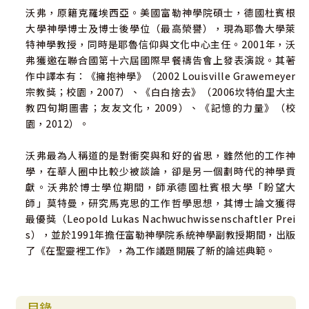
沃弗，原籍克羅埃西亞。美國富勒神學院碩士，德國杜賓根
大學神學博士及博士後學位（最高榮譽），現為耶魯大學萊
特神學教授，同時是耶魯信仰與文化中心主任。2001年，沃
弗獲邀在聯合國第十六屆國際早餐禱告會上發表演說。其著
作中譯本有：《擁抱神學》（2002 Louisville Grawemeyer
宗教獎；校園，2007）、《白白捨去》（2006坎特伯里大主
教四旬期圖書；友友文化，2009）、《記憶的力量》（校
園，2012）。
沃弗最為人稱道的是對衝突與和好的省思，雖然他的工作神
學，在華人圈中比較少被談論，卻是另一個劃時代的神學貢
獻。沃弗於博士學位期間，師承德國杜賓根大學「盼望大
師」莫特曼，研究馬克思的工作哲學思想，其博士論文獲得
最優獎（Leopold Lukas Nachwuchwissenschaftler Prei
s），並於1991年擔任富勒神學院系統神學副教授期間，出版
了《在聖靈裡工作》，為工作議題開展了新的論述典範。
目錄