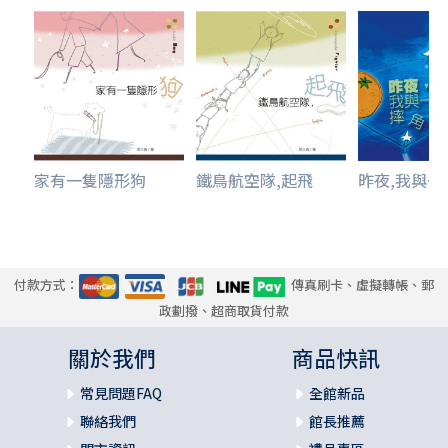
家有一隻隱形狗
鐵鳥航空隊,起飛
昨夜,我與一顆
付款方式：
傳真刷卡、虛擬轉帳、郵
政劃撥、超商取貨付款
關於我們
商品快訊
常見問題FAQ
全館新品
聯絡我們
館長推薦