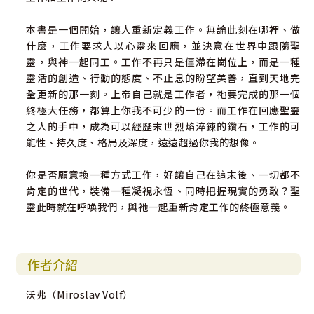
本書是一個開始，讓人重新定義工作。無論此刻在哪裡、做
什麼，工作要求人以心靈來回應，並決意在世界中跟隨聖
靈，與神一起同工。工作不再只是僵滯在崗位上，而是一種
靈活的創造、行動的態度、不止息的盼望美善，直到天地完
全更新的那一刻。上帝自己就是工作者，祂要完成的那一個
終極大任務，都算上你我不可少的一份。而工作在回應聖靈
之人的手中，成為可以經歷末世烈焰淬鍊的鑽石，工作的可
能性、持久度、格局及深度，遠遠超過你我的想像。
你是否願意換一種方式工作，好讓自己在這末後、一切都不
肯定的世代，裝備一種凝視永恆、同時把握現實的勇敢？聖
靈此時就在呼喚我們，與祂一起重新肯定工作的終極意義。
作者介紹
沃弗（Miroslav Volf）