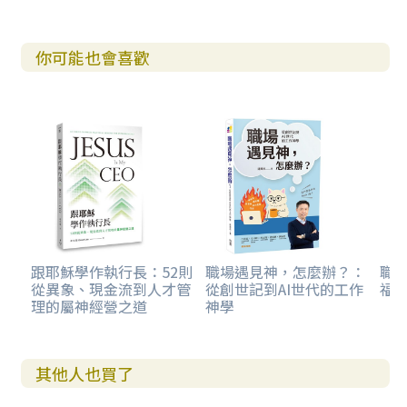
你可能也會喜歡
跟耶穌學作執行長：52則
職場遇見神，怎麼辦？：
職
從異象、現金流到人才管
從創世記到AI世代的工作
福
理的屬神經營之道
神學
其他人也買了