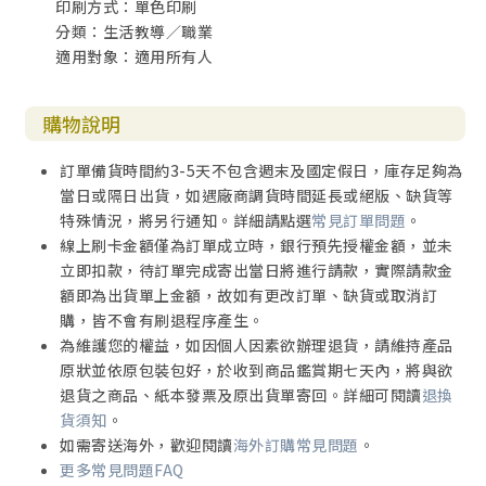
印刷方式：單色印刷
分類：生活教導／職業
適用對象：適用所有人
購物說明
訂單備貨時間約3-5天不包含週末及國定假日，庫存足夠為
當日或隔日出貨，如遇廠商調貨時間延長或絕版、缺貨等
特殊情況，將另行通知。詳細請點選
常見訂單問題
。
線上刷卡金額僅為訂單成立時，銀行預先授權金額，並未
立即扣款，待訂單完成寄出當日將進行請款，實際請款金
額即為出貨單上金額，故如有更改訂單、缺貨或取消訂
購，皆不會有刷退程序產生。
為維護您的權益，如因個人因素欲辦理退貨，請維持產品
原狀並依原包裝包好，於收到商品鑑賞期七天內，將與欲
退貨之商品、紙本發票及原出貨單寄回。詳細可閱讀
退換
貨須知
。
如需寄送海外，歡迎閱讀
海外訂購常見問題
。
更多常見問題FAQ