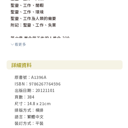
聖靈、工作、閒暇
聖靈、工作、環境
聖靈、工作及人類的需要
附記：聖靈、工作、失業
第六章 異化與工作的人性化 219
看更多
異化的本質
關心的理由
異化工作的形式
詳細資料
附註 281
原書號：A1396A
參考書目 313
ISBN：9786267764596
經文索引 335
出版日期：20121101
作者索引 339
頁數：384
尺寸：14.8 x 21cm
排版方式：橫排
語言：繁體中文
裝訂方式：平裝