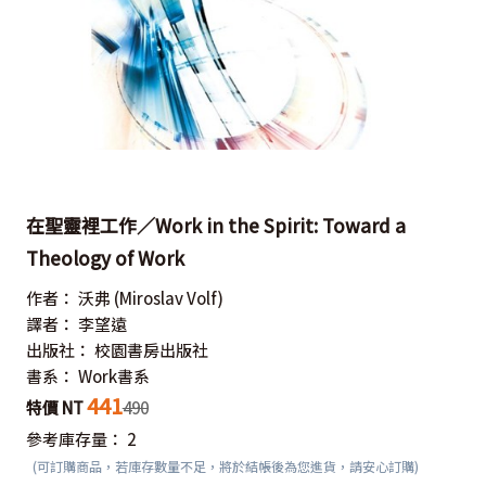
在聖靈裡工作／Work in the Spirit: Toward a
Theology of Work
作者：
沃弗
(Miroslav Volf)
譯者：
李望遠
出版社：
校園書房出版社
書系：
Work書系
441
特價 NT
490
參考庫存量：
2
(可訂購商品，若庫存數量不足，將於結帳後為您進貨，請安心訂購)