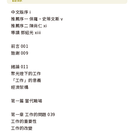
中文版序 i
推薦序一 保羅‧史蒂文斯 v
推薦序二 陳尚仁 xi
導讀 鄧紹光 xiii
前言 001
致謝 009
緒論 011
聚光燈下的工作
「工作」的意義
經濟架構
第一篇 當代職場
第一章 工作的問題 039
工作的重要性
工作的改變