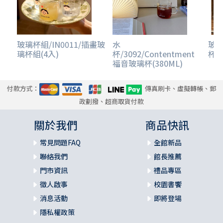
玻璃杯組/IN0011/插畫玻
水
玻璃
璃杯組(4入)
杯/3092/Contentment
杯
福音玻璃杯(380ML)
付款方式：
傳真刷卡、虛擬轉帳、郵
政劃撥、超商取貨付款
關於我們
商品快訊
常見問題FAQ
全館新品
聯絡我們
館長推薦
門市資訊
禮品專區
徵人啟事
校園書饗
消息活動
即將登場
隱私權政策