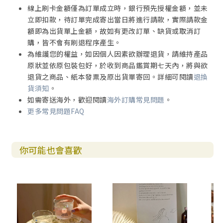
線上刷卡金額僅為訂單成立時，銀行預先授權金額，並未
立即扣款，待訂單完成寄出當日將進行請款，實際請款金
額即為出貨單上金額，故如有更改訂單、缺貨或取消訂
購，皆不會有刷退程序產生。
為維護您的權益，如因個人因素欲辦理退貨，請維持產品
原狀並依原包裝包好，於收到商品鑑賞期七天內，將與欲
退貨之商品、紙本發票及原出貨單寄回。詳細可閱讀
退換
貨須知
。
如需寄送海外，歡迎閱讀
海外訂購常見問題
。
更多常見問題FAQ
你可能也會喜歡