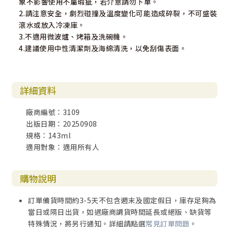
象不影響使用不屬瑕疵，若介意請勿下單。
2.請注意安全，劇烈碰撞及溫度變化可能造成碎裂，不可盛裝
滾水或放入冷凍庫。
3.不適用微波爐、烤箱及洗碗機。
4.建議使用中性清潔劑及海綿清洗，以免刮傷表面。
詳細資料
廠商編號：3109
出版日期：20250908
規格：143ml
適用對象：適用所有人
購物說明
訂單備貨時間約3-5天不包含週末及國定假日，庫存足夠為
當日或隔日出貨，如遇廠商調貨時間延長或絕版、缺貨等
特殊情況，將另行通知。詳細請點選
常見訂單問題
。