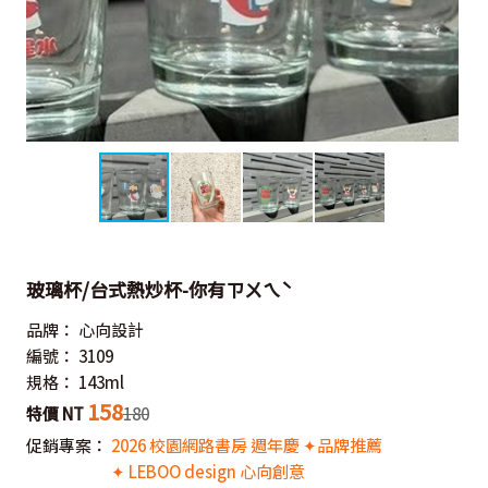
玻璃杯/台式熱炒杯-你有ㄗㄨㄟˋ
品牌：
心向設計
編號：
3109
規格：
143ml
158
特價 NT
180
促銷專案：
2026 校園網路書房 週年慶 ✦品牌推薦
✦ LEBOO design 心向創意