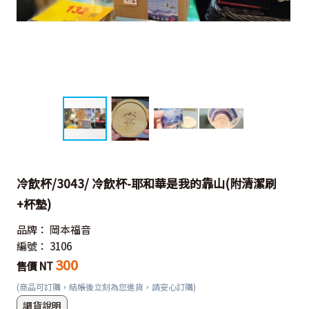
冷飲杯/3043/ 冷飲杯-耶和華是我的靠山(附清潔刷
+杯墊)
品牌：
岡本福音
編號：
3106
300
售價 NT
(商品可訂購，結帳後立刻為您進貨，請安心訂購)
調貨說明