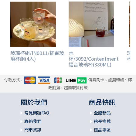
玻璃杯組/IN0011/插畫玻
水
玻璃
璃杯組(4入)
杯/3092/Contentment
杯
福音玻璃杯(380ML)
付款方式：
傳真刷卡、虛擬轉帳、郵
政劃撥、超商取貨付款
關於我們
商品快訊
常見問題FAQ
全館新品
聯絡我們
館長推薦
門市資訊
禮品專區