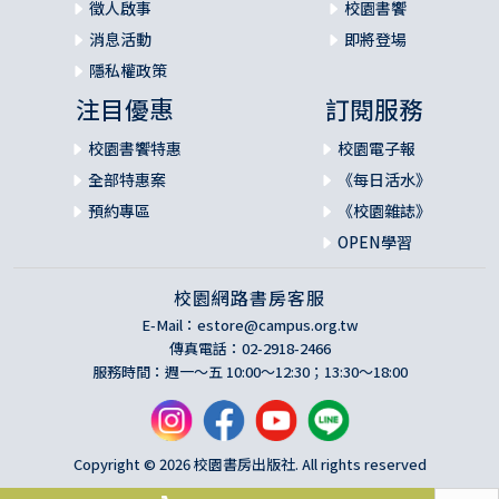
徵人啟事
校園書饗
消息活動
即將登場
隱私權政策
注目優惠
訂閱服務
校園書饗特惠
校園電子報
全部特惠案
《每日活水》
預約專區
《校園雜誌》
OPEN學習
校園網路書房客服
E-Mail：
estore@campus.org.tw
傳真電話：02-2918-2466
服務時間：週一～五 10:00～12:30；13:30～18:00
Copyright © 2026 校園書房出版社. All rights reserved