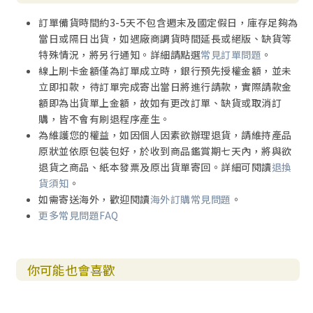
訂單備貨時間約3-5天不包含週末及國定假日，庫存足夠為
當日或隔日出貨，如遇廠商調貨時間延長或絕版、缺貨等
特殊情況，將另行通知。詳細請點選
常見訂單問題
。
線上刷卡金額僅為訂單成立時，銀行預先授權金額，並未
立即扣款，待訂單完成寄出當日將進行請款，實際請款金
額即為出貨單上金額，故如有更改訂單、缺貨或取消訂
購，皆不會有刷退程序產生。
為維護您的權益，如因個人因素欲辦理退貨，請維持產品
原狀並依原包裝包好，於收到商品鑑賞期七天內，將與欲
退貨之商品、紙本發票及原出貨單寄回。詳細可閱讀
退換
貨須知
。
如需寄送海外，歡迎閱讀
海外訂購常見問題
。
更多常見問題FAQ
你可能也會喜歡