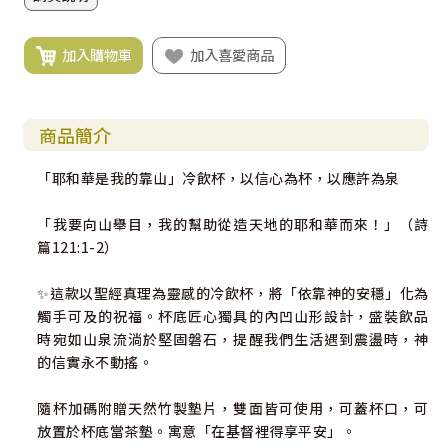
加入購物車
加入喜愛商品
商品簡介
「耶和華是我的靠山」冷飲杯，以信心為杯，以應許為泉
「我要向山舉目，我的幫助從造天地的耶和華而來！」（詩
篇121:1-2）
✨️這款以聖經真理為靈感的冷飲杯，將「依靠神的安穩」化為
觸手可及的祝福。杯底匠心獨具的內凹山形設計，盛裝飲品
時宛如山泉流淌於堅固磐石，提醒我們生活遇到震盪時，神
的信實永不動搖。
隨杯加碼附贈天然竹製墊片，雙面皆可使用，可蓋杯口，可
放置於杯底當茶墊。寓意「在基督裡得享平安」。