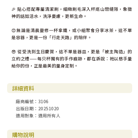
🎉 貼心搭配專屬清潔刷，細緻刷毛深入杯底山巒縫隙，象徵
神的話如活水，洗淨憂慮，更新生命。
😍無論是清晨靈修一杯拿鐵，或小組聚會分享冰茶，這不單
是容器，更是一份「行走天路」的陪伴。
😎 從受洗到生日慶賀，這不單是器皿，更是「被主陶造」的
立約之禮——每只杯獨有的手作痕跡，都在訴說：祂以慈手量
給你的份，正是最美的量身定制。
詳細資料
廠商編號：3106
出版日期：20251020
適用對象：適用所有人
購物說明